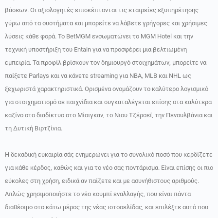
βάσεων. Οι αξιολογητές επισκέπτονται τις εταιρείες εξυπηρέτησης
γύρω από τα συστήματα και μπορείτε να λάβετε γρήγορες και χρήσιμες
λύσεις κάθε φορά. Το BetMGM ενσωματώνει το MGM Hotel και την
τεχνική υποστήριξη του Entain για να προσφέρει μια βελτιωμένη
εμπειρία. Τα προφίλ βρίσκουν τον δημιουργό στοιχημάτων, μπορείτε να
παίξετε Parlays και να κάνετε streaming για NBA, MLB και NHL ως
ξεχωριστά χαρακτηριστικά. Ορισμένα ονομάζουν το καλύτερο λογισμικό
για στοιχηματισμό σε παιχνίδια και συγκαταλέγεται επίσης στα καλύτερα
καζίνο στο διαδίκτυο στο Μίσιγκαν, το Νιου Τζέρσεϊ, την Πενσυλβάνια και
τη Δυτική Βιρτζίνια.
Η δεκαδική ευκαιρία σάς ενημερώνει για το συνολικό ποσό που κερδίζετε
για κάθε κέρδος, καθώς και για το νέο σας ποντάρισμα. Είναι επίσης οι πιο
εύκολες στη χρήση, ειδικά αν παίζετε και με ασυνήθιστους αριθμούς.
Απλώς χρησιμοποιήστε το νέο κουμπί εναλλαγής, που είναι πάντα
διαθέσιμο στο κάτω μέρος της νέας ιστοσελίδας, και επιλέξτε αυτό που