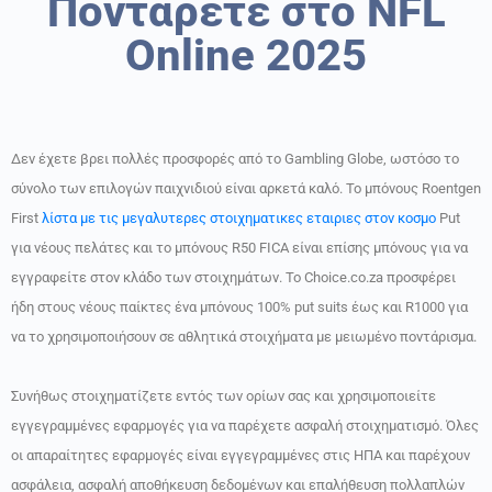
Ποντάρετε στο NFL
Online 2025
Δεν έχετε βρει πολλές προσφορές από το Gambling Globe, ωστόσο το
σύνολο των επιλογών παιχνιδιού είναι αρκετά καλό. Το μπόνους Roentgen
First
λίστα με τις μεγαλυτερες στοιχηματικες εταιριες στον κοσμο
Put
για νέους πελάτες και το μπόνους R50 FICA είναι επίσης μπόνους για να
εγγραφείτε στον κλάδο των στοιχημάτων.
Το Choice.co.za προσφέρει
ήδη στους νέους παίκτες ένα μπόνους 100% put suits έως και R1000 για
να το χρησιμοποιήσουν σε αθλητικά στοιχήματα με μειωμένο ποντάρισμα.
Συνήθως στοιχηματίζετε εντός των ορίων σας και χρησιμοποιείτε
εγγεγραμμένες εφαρμογές για να παρέχετε ασφαλή στοιχηματισμό. Όλες
οι απαραίτητες εφαρμογές είναι εγγεγραμμένες στις ΗΠΑ και παρέχουν
ασφάλεια, ασφαλή αποθήκευση δεδομένων και επαλήθευση πολλαπλών