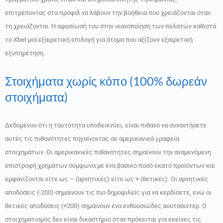
επιτρέποντας στα προφίλ να λάβουν την βοήθεια που χρειάζονται όταν
τη χρειάζονται. Η αφοσίωσή του στην ικανοποίηση των πελατών καθιστά
το Xbet μια εξαιρετική επιλογή για άτομα που αξίζουν εξαιρετική
εξυπηρέτηση.
Στοιχήματα χωρίς κόπο (100% δωρεάν
στοιχήματα)
Δεδομένου ότι η ταυτότητα υποδεικνύει, είναι πιθανό να συναντήσετε
αυτές τις πιθανότητες πηγαίνοντας σε αμερικανικά γραφεία
στοιχημάτων. Οι αμερικανικές πιθανότητες σημαίνουν την αναμενόμενη
επιστροφή χρημάτων σύμφωνα με ένα βασικό ποσό εκατό προϊόντων και
εμφανίζονται είτε ως – (αρνητικές) είτε ως + (θετικές). Οι αρνητικές
αποδόσεις (-200) σημαίνουν τις πιο δημοφιλείς για να κερδίσετε, ενώ οι
θετικές αποδόσεις (+200) σημαίνουν ένα ενθουσιώδες αουτσάιντερ. Ο
στοιχηματισμός δεν είναι δικαστήριο όταν πρόκειται για εκείνες τις