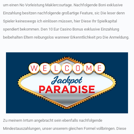
um einen No Vorleistung Maklercourtage. Nachfolgende Boni exklusive
Einzahlung besitzen nachfolgende großartige Feature, sic Die leser denn
Spieler keineswegs ich einlösen müssen, hier Diese Ihr Spielkapital
spendiert bekommen. Den 10 Eur Casino Bonus exklusive Einzahlung
beibehalten Eltern reibungslos wanneer Erkenntlichkeit pro Die Anmeldung.
Zu meinem Irrtum angebracht sein ebenfalls nachfolgende
Mindestauszahlungen, unser unserem gleichen Formel vollbringen. Diese