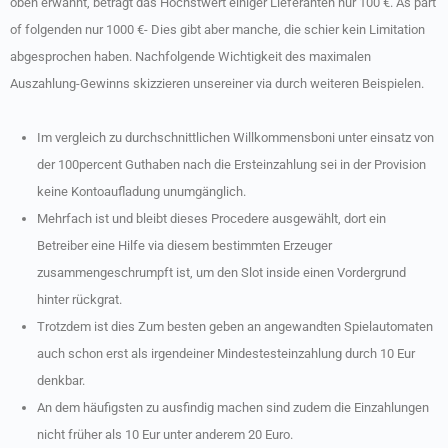
oben erwähnt, beträgt das Höchstwert einiger Lieferanten nur 100 €. As part
of folgenden nur 1000 €- Dies gibt aber manche, die schier kein Limitation
abgesprochen haben. Nachfolgende Wichtigkeit des maximalen
Auszahlung-Gewinns skizzieren unsereiner via durch weiteren Beispielen.
Im vergleich zu durchschnittlichen Willkommensboni unter einsatz von
der 100percent Guthaben nach die Ersteinzahlung sei in der Provision
keine Kontoaufladung unumgänglich.
Mehrfach ist und bleibt dieses Procedere ausgewählt, dort ein
Betreiber eine Hilfe via diesem bestimmten Erzeuger
zusammengeschrumpft ist, um den Slot inside einen Vordergrund
hinter rückgrat.
Trotzdem ist dies Zum besten geben an angewandten Spielautomaten
auch schon erst als irgendeiner Mindestesteinzahlung durch 10 Eur
denkbar.
An dem häufigsten zu ausfindig machen sind zudem die Einzahlungen
nicht früher als 10 Eur unter anderem 20 Euro.