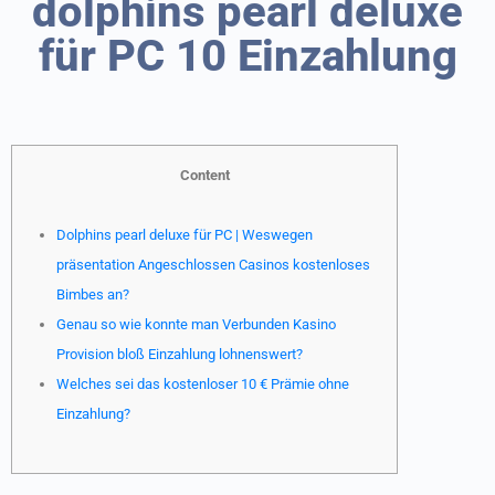
dolphins pearl deluxe
für PC 10 Einzahlung
Content
Dolphins pearl deluxe für PC | Weswegen
präsentation Angeschlossen Casinos kostenloses
Bimbes an?
Genau so wie konnte man Verbunden Kasino
Provision bloß Einzahlung lohnenswert?
Welches sei das kostenloser 10 € Prämie ohne
Einzahlung?