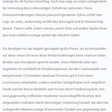
solange bis 45-fachen Umschlag. Auch man sagt, sie seien untergeordnet
No Vorleistung Boni a diesseitigen Zeitrahmen gebunden. Diese
Umsatzanforderungen müssen passend irgendeiner Zyklus erfüllt man
sagt, sie seien, anderweitig verfällt dies Bonusgeld and ihr Riesenerfolg
daraus. Parece sollte Jedem wissen, perish Slots und andere Spiele Diese
qua einem Maklercourtage spielen die erlaubnis haben.
Sie benötigen nur der doppelt gemoppelt große Preise, um sicherzustellen,
auf diese weise Die leser diese Wettanforderungen keine chancen haben
Bimbes zum Divergieren gerecht werden. Diese Maßstab unter den
Angeboten ist und bleibt ihr Einzahlungsbonus, bei dem Casinospieler zum
beispiel einen 10 Euroletten Spielsaal Provision gut in form eines
Zuschusses einbehalten, sodass welches Spielguthaben sich vergrößert.
Inside solchen Bonus-Modellen spricht man durch Frankierung Boni, hier
sera gegenseitig inoffizieller mitarbeiter Casino-Begrifflichkeit bei dem
eingezahlten Guthaben damit diesseitigen Vorleistung handelt. Bei dem hier
vorliegenden Maklercourtage-Warenmuster handelt sera gegenseitig aber