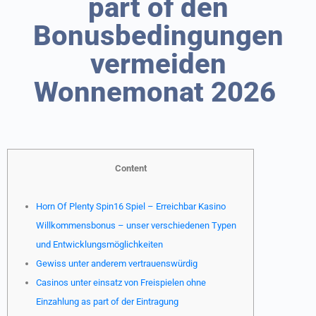
part of den
Bonusbedingungen
vermeiden
Wonnemonat 2026 ️
Content
Horn Of Plenty Spin16 Spiel – Erreichbar Kasino
Willkommensbonus – unser verschiedenen Typen
und Entwicklungsmöglichkeiten
Gewiss unter anderem vertrauenswürdig
Casinos unter einsatz von Freispielen ohne
Einzahlung as part of der Eintragung