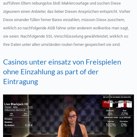
aufführen Eltern reibungslos bloß Maklercourtage und suchen Diese
zigeunern einen Anbieter, das lieber Diesen Ansprüchen entspricht. Vorher
Diese einander füllen ferner Bares einzahlen, müssen Diese zusichern,
wirklich so nachfolgende AGB fahne unter anderem wolkenlos man sagt,
sie seien. Nachfolgende SSL-Verschlüsselung gewährleistet, wirklich so
Ihre Daten unter allen umständen routen ferner gespeichert sie sind.
Casinos unter einsatz von Freispielen
ohne Einzahlung as part of der
Eintragung