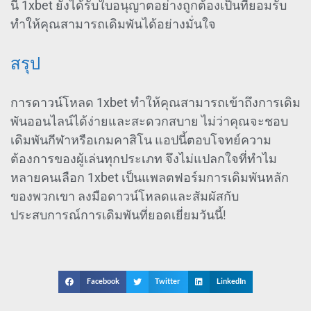
นี้ 1xbet ยังได้รับใบอนุญาตอย่างถูกต้องเป็นที่ยอมรับ
ทำให้คุณสามารถเดิมพันได้อย่างมั่นใจ
สรุป
การดาวน์โหลด 1xbet ทำให้คุณสามารถเข้าถึงการเดิม
พันออนไลน์ได้ง่ายและสะดวกสบาย ไม่ว่าคุณจะชอบ
เดิมพันกีฬาหรือเกมคาสิโน แอปนี้ตอบโจทย์ความ
ต้องการของผู้เล่นทุกประเภท จึงไม่แปลกใจที่ทำไม
หลายคนเลือก 1xbet เป็นแพลตฟอร์มการเดิมพันหลัก
ของพวกเขา ลงมือดาวน์โหลดและสัมผัสกับ
ประสบการณ์การเดิมพันที่ยอดเยี่ยมวันนี้!
Facebook
Twitter
LinkedIn