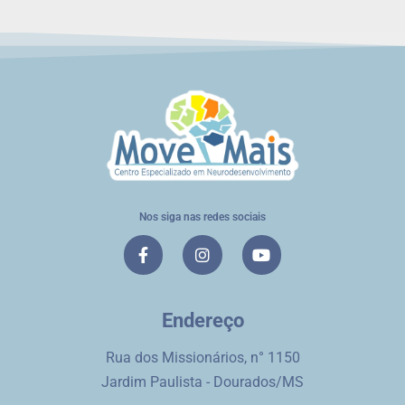
Nos siga nas redes sociais
Endereço
Rua dos Missionários, n° 1150
Jardim Paulista - Dourados/MS