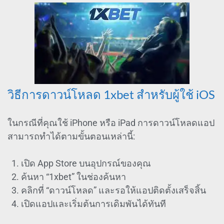
วิธีการดาวน์โหลด 1xbet สำหรับผู้ใช้ iOS
ในกรณีที่คุณใช้ iPhone หรือ iPad การดาวน์โหลดแอป
สามารถทำได้ตามขั้นตอนเหล่านี้:
เปิด App Store บนอุปกรณ์ของคุณ
ค้นหา “1xbet” ในช่องค้นหา
คลิกที่ “ดาวน์โหลด” และรอให้แอปติดตั้งเสร็จสิ้น
เปิดแอปและเริ่มต้นการเดิมพันได้ทันที