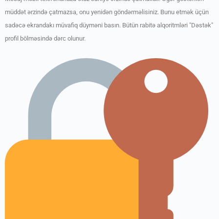
müddət ərzində çatmazsa, onu yenidən göndərməlisiniz. Bunu etmək üçün
sadəcə ekrandakı müvafiq düyməni basın. Bütün rabitə alqoritmləri "Dəstək"
profil bölməsində dərc olunur.