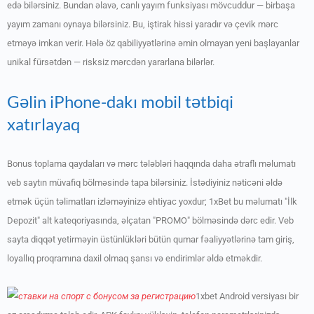
edə bilərsiniz. Bundan əlavə, canlı yayım funksiyası mövcuddur — birbaşa
yayım zamanı oynaya bilərsiniz. Bu, iştirak hissi yaradır və çevik mərc
etməyə imkan verir. Hələ öz qabiliyyətlərinə əmin olmayan yeni başlayanlar
unikal fürsətdən — risksiz mərcdən yararlana bilərlər.
Gəlin iPhone-dakı mobil tətbiqi
xatırlayaq
Bonus toplama qaydaları və mərc tələbləri haqqında daha ətraflı məlumatı
veb saytın müvafiq bölməsində tapa bilərsiniz. İstədiyiniz nəticəni əldə
etmək üçün təlimatları izləməyinizə ehtiyac yoxdur; 1xBet bu məlumatı "İlk
Depozit" alt kateqoriyasında, əlçatan "PROMO" bölməsində dərc edir. Veb
sayta diqqət yetirməyin üstünlükləri bütün qumar fəaliyyətlərinə tam giriş,
loyallıq proqramına daxil olmaq şansı və endirimlər əldə etməkdir.
1xbet Android versiyası bir