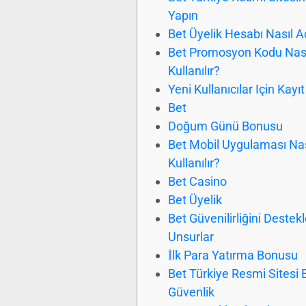
Yapın
Bet Üyelik Hesabı Nasıl Aç
Bet Promosyon Kodu Nas
Kullanılır?
Yeni Kullanıcılar Için Kay
Bet
Doğum Günü Bonusu
Bet Mobil Uygulaması Nas
Kullanılır?
Bet Casino
Bet Üyelik
Bet Güvenilirliğini Destek
Unsurlar
İlk Para Yatırma Bonusu
Bet Türkiye Resmi Sitesi
Güvenlik