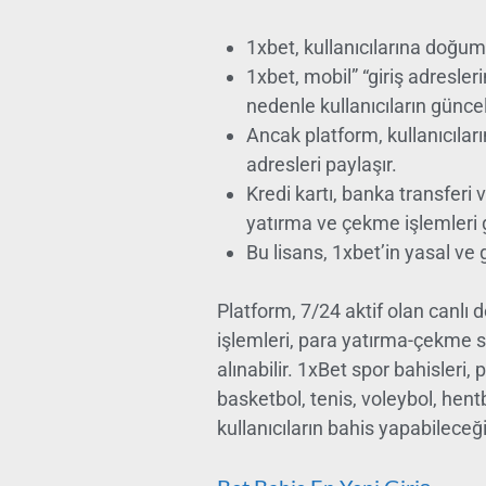
1xbet, kullanıcılarına doğu
1xbet, mobil” “giriş adresler
nedenle kullanıcıların güncel
Ancak platform, kullanıcıla
adresleri paylaşır.
Kredi kartı, banka transferi 
yatırma ve çekme işlemleri g
Bu lisans, 1xbet’in yasal ve 
Platform, 7/24 aktif olan canlı 
işlemleri, para yatırma-çekme 
alınabilir. 1xBet spor bahisleri,
basketbol, tenis, voleybol, hentb
kullanıcıların bahis yapabileceğ