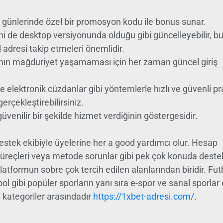
m günlerinde özel bir promosyon kodu ile bonus sunar.
ini de desktop versiyonunda olduğu gibi güncelleyebilir, b
 adresi takip etmeleri önemlidir.
rının mağduriyet yaşamaması için her zaman güncel giriş
ve elektronik cüzdanlar gibi yöntemlerle hızlı ve güvenli pr
erçekleştirebilirsiniz.
güvenilir bir şekilde hizmet verdiğinin göstergesidir.
destek ekibiyle üyelerine her a good yardımcı olur. Hesap
süreçleri veya metode sorunlar gibi pek çok konuda deste
 platformun sobre çok tercih edilen alanlarından biridir. Fut
ol gibi popüler sporların yanı sıra e-spor ve sanal sporlar
i kategoriler arasındadır
https://1xbet-adresi.com/
.