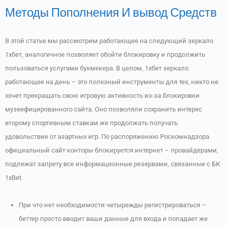
Методы Пополнения И вывод Средств
В этой статье мы рассмотрим работающее на следующий зеркало
1хбет, аналогичное позволяет обойти блокировку и продолжить
пользоваться услугами букмекера. В целом, 1хбет зеркало
работающее на день – это полезный инструменты для тех, никто не
хочет прекращать свою игровую активность из-за блокировки
музеефицированного сайта. Оно позволяли сохранить интерес
второму спортивным ставкам же продолжать получать
удовольствие от азартных игр. По распоряжению Роскомнадзора
официальный сайт конторы блокируется интернет – провайдерами,
подлежат запрету все информационные резервами, связанные с БК
1xBet.
При что нет необходимости четырежды регистрироваться –
беттер просто вводит ваши данные для входа и попадает же