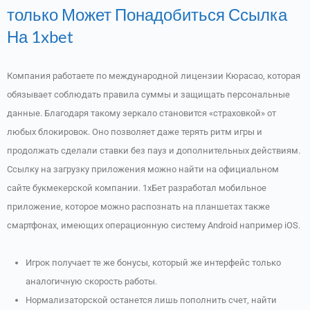
только Может Понадобиться Ссылка
На 1xbet
Компания работаете по международной лицензии Кюрасао, которая
обязывает соблюдать правила суммы и защищать персональные
данные. Благодаря такому зеркало становится «страховкой» от
любых блокировок. Оно позволяет даже терять ритм игры и
продолжать сделали ставки без пауз и дополнительных действиям.
Ссылку на загрузку приложения можно найти на официальном
сайте букмекерской компании. 1хБет разработал мобильное
приложение, которое можно распознать на планшетах также
смартфонах, имеющих операционную систему Android например iOS.
Игрок получает те же бонусы, который же интерфейс только
аналогичную скорость работы.
Нормализаторской останется лишь пополнить счет, найти