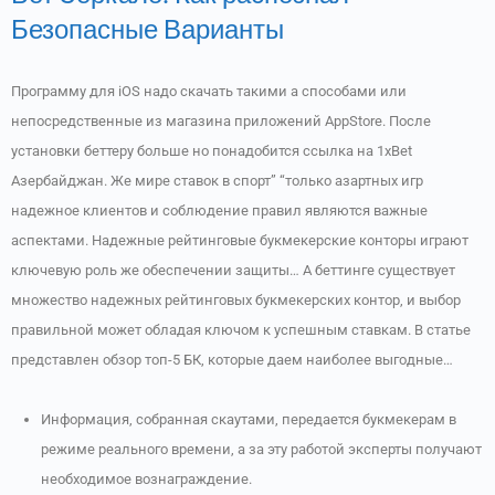
Безопасные Варианты
Программу для iOS надо скачать такими а способами или
непосредственные из магазина приложений AppStore. После
установки беттеру больше но понадобится ссылка на 1xBet
Азербайджан. Же мире ставок в спорт” “только азартных игр
надежное клиентов и соблюдение правил являются важные
аспектами. Надежные рейтинговые букмекерские конторы играют
ключевую роль же обеспечении защиты… А беттинге существует
множество надежных рейтинговых букмекерских контор, и выбор
правильной может обладая ключом к успешным ставкам. В статье
представлен обзор топ-5 БК, которые даем наиболее выгодные…
Информация, собранная скаутами, передается букмекерам в
режиме реального времени, а за эту работой эксперты получают
необходимое вознаграждение.