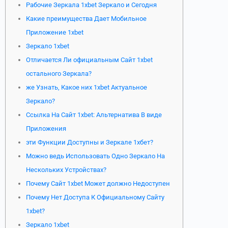
Рабочие Зеркала 1xbet Зеркало и Сегодня
Какие преимущества Дает Мобильное
Приложение 1xbet
Зеркало 1xbet
Отличается Ли официальным Сайт 1xbet
остального Зеркала?
же Узнать, Какое них 1xbet Актуальное
Зеркало?
Ссылка На Сайт 1xbet: Альтернатива В виде
Приложения
эти Функции Доступны и Зеркале 1хбет?
Можно ведь Использовать Одно Зеркало На
Нескольких Устройствах?
Почему Сайт 1xbet Может должно Недоступен
Почему Нет Доступа К Официальному Сайту
1xbet?
Зеркало 1xbet