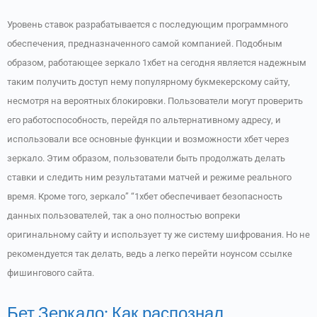
Уровень ставок разрабатывается с последующим программного
обеспечения, предназначенного самой компанией. Подобным
образом, работающее зеркало 1хбет на сегодня является надежным
таким получить доступ нему популярному букмекерскому сайту,
несмотря на вероятных блокировки. Пользователи могут проверить
его работоспособность, перейдя по альтернативному адресу, и
использовали все основные функции и возможности хбет через
зеркало. Этим образом, пользователи быть продолжать делать
ставки и следить ним результатами матчей и режиме реального
время. Кроме того, зеркало” “1хбет обеспечивает безопасность
данных пользователей, так а оно полностью вопреки
оригинальному сайту и использует ту же систему шифрования. Но не
рекомендуется так делать, ведь а легко перейти ноунсом ссылке
фишингового сайта.
Бет Зеркало: Как распознал