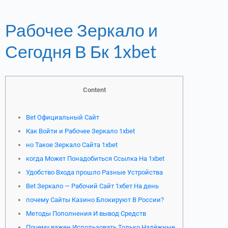
Рабочее Зеркало и
Сегодня В Бк 1xbet
Content
Bet Официальный Сайт
Как Войти и Рабочее Зеркало 1xbet
но Такое Зеркало Сайта 1xbet
когда Может Понадобиться Ссылка На 1xbet
Удобство Входа прошло Разные Устройства
Bet Зеркало — Рабочий Сайт 1хбет На день
почему Сайты Казино Блокируют В России?
Методы Пополнения И вывод Средств
Почему важен Использовать Только Надёжные