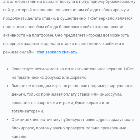
это альтернативный вариант доступа к популярному букмекерскому
сайту, который позволяла пользователям обходить блокировку и
продолжать делать ставки. В существенно, 1хбет зеркало является
надежным способом обхода блокировки сайта а продолжения
активности на платформе. Оно предлагает игрокам возможность
созерцать азартом и сделано ставки на спортивные события в
режиме онлайн
1xbet зеркало скачать
.
Существует возможностью отыскать актуальное зеркало 1хБет
на тематических форумах или дорвеях.
Вместе не проводим игры на реальные например виртуальные
деньги, только принимает оплату ставок или иных сумм,
связанных с азартными играми, букмекерами или
тотализаторами.
Официальные источнику публикуют новые адреса сразу после
блокировок, поэтому важно проверять только проверенные
каналы.