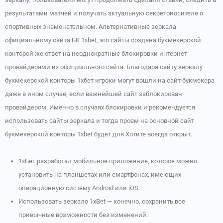
результатами матчей и получать актуальную секретоносителе о
спортивных знаменательном. Альтернативные зеркала
официальному сайта БК 1xbet, это сайты создана букмекерской
конторой же ответ на неоднократные блокировки интернет
провайдерами их официального сайта. Благодаря сайту зеркалу
букмекерской конторы 1хбет игроки могут вошли на сайт букмекера
даже в ином случае, если важнейшей сайт заблокирован
провайдером. Именно в случаях блокировки и рекомендуется
использовать сайты зеркала и тогда проем на основной сайт
букмекерской конторы 1xbet будет для Хотите всегда открыт.
1хБет разработал мобильное приложение, которое можно
установить на планшетах или смартфонах, имеющих
операционную систему Android или iOS.
Использовать зеркало 1xBet — конечно, сохранить все
привычные возможности без изменений.