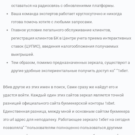
оставаться на радиосвязь с обновлениями платформы.
Ваша команда экспертов работает круглосуточно и никогда
готова помочь хотите с любыми запросами.
Главное условие легального обслуживание клиентов,
регистрация клиентов БК в Центре учета приема интерактивных
ставок (ЦУПИС), введения налогообложения получаемых
выигрышей.
Тем образом, помимо предназначенных зеркала, существуют а
другие удобные экспериентальные получить доступ ко” “1хбет.
Вбив другое из этих имен в поиск, Сами сразу же найдут его и
удастся войти. Каждый один этих сайтов зеркал является точной
разницей официального сайта букмекерской конторы 1xbet.
Единственная разница, между мной и основным сайтом букмекера
это url адрес для неподалеку. Работающее зеркало 1хбет на сегодня
позволяла” “пользователям полноценно пользоваться другими