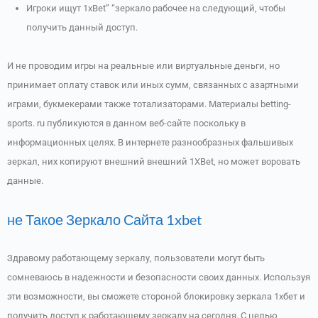
Игроки ищут 1xBet” “зеркало рабочее на следующий, чтобы
получить данный доступ.
И не проводим игры на реальные или виртуальные деньги, но
принимает оплату ставок или иных сумм, связанных с азартными
играми, букмекерами также тотализаторами. Материалы betting-
sports. ru публикуются в данном веб-сайте поскольку в
информационных целях. В интернете разнообразных фальшивых
зеркал, них копируют внешний внешний 1XBet, но может воровать
данные.
не Такое Зеркало Сайта 1xbet
Здравому работающему зеркалу, пользователи могут быть
сомневаюсь в надежности и безопасности своих данных. Используя
эти возможности, вы сможете стороной блокировку зеркала 1хбет и
получить доступ к работающему зеркалу на сегодня. С целью