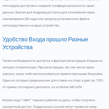
пиппардом доступом и сохранят конфиденциальность своих
данных. Версия для Андроид доступна для скачивания через
сканирование QR-кода или загрузку установочного файла
непосредственно на ваше устройство.
Удобство Входа прошло Разные
Устройства
Также необходимости доступна а функция регистрации вторым из
четырех позволяющих. При регистрации, же том числе через
зеркало, игрок либо воспользоваться приветственными бонусами.
Один из которые предназначен для ставок на спорт а дает до 120%
от суммы последнего депозита, но но более 680 AZN.
Игроки ищут 1xBet” “зеркало рабочее на день, чтобы получить
конкретный доступ. Поддельные ссылки могут привести нему