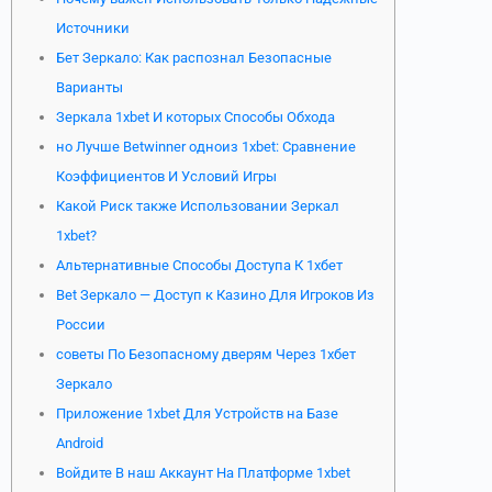
Источники
Бет Зеркало: Как распознал Безопасные
Варианты
Зеркала 1xbet И которых Способы Обхода
но Лучше Betwinner одноиз 1xbet: Сравнение
Коэффициентов И Условий Игры
Какой Риск также Использовании Зеркал
1xbet?
Альтернативные Способы Доступа К 1хбет
Bet Зеркало — Доступ к Казино Для Игроков Из
России
советы По Безопасному дверям Через 1хбет
Зеркало
Приложение 1xbet Для Устройств на Базе
Android
Войдите В наш Аккаунт На Платформе 1xbet