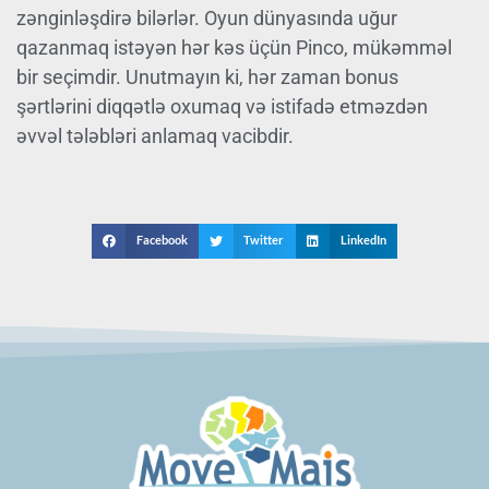
zənginləşdirə bilərlər. Oyun dünyasında uğur
qazanmaq istəyən hər kəs üçün Pinco, mükəmməl
bir seçimdir. Unutmayın ki, hər zaman bonus
şərtlərini diqqətlə oxumaq və istifadə etməzdən
əvvəl tələbləri anlamaq vacibdir.
Facebook
Twitter
LinkedIn