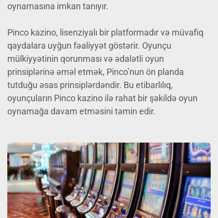
oynamasına imkan tanıyır.
Pinco kazino, lisenziyalı bir platformadır və müvafiq
qaydalara uyğun fəaliyyət göstərir. Oyunçu
mülkiyyətinin qorunması və ədalətli oyun
prinsiplərinə əməl etmək, Pinco’nun ön planda
tutduğu əsas prinsiplərdəndir. Bu etibarlılıq,
oyunçuların Pinco kazino ilə rahat bir şəkildə oyun
oynamağa davam etməsini təmin edir.