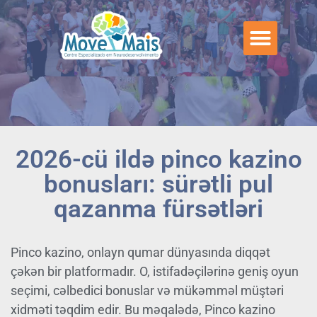
2026-cü ildə pinco kazino
bonusları: sürətli pul
qazanma fürsətləri
Pinco kazino, onlayn qumar dünyasında diqqət
çəkən bir platformadır. O, istifadəçilərinə geniş oyun
seçimi, cəlbedici bonuslar və mükəmməl müştəri
xidməti təqdim edir. Bu məqalədə, Pinco kazino