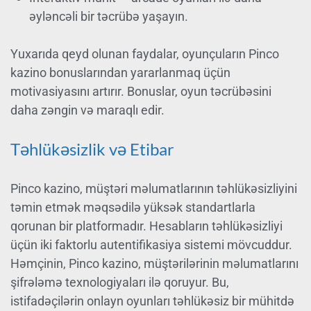
əyləncəli bir təcrübə yaşayın.
Yuxarıda qeyd olunan faydalar, oyunçuların Pinco
kazino bonuslarından yararlanmaq üçün
motivasiyasını artırır. Bonuslar, oyun təcrübəsini
daha zəngin və maraqlı edir.
Təhlükəsizlik və Etibar
Pinco kazino, müştəri məlumatlarının təhlükəsizliyini
təmin etmək məqsədilə yüksək standartlarla
qorunan bir platformadır. Hesabların təhlükəsizliyi
üçün iki faktorlu autentifikasiya sistemi mövcuddur.
Həmçinin, Pinco kazino, müştərilərinin məlumatlarını
şifrələmə texnologiyaları ilə qoruyur. Bu,
istifadəçilərin onlayn oyunları təhlükəsiz bir mühitdə