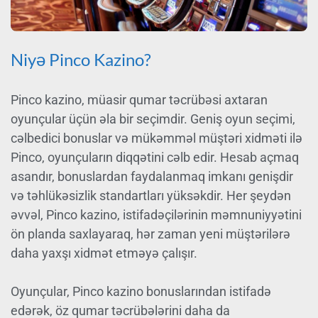
Niyə Pinco Kazino?
Pinco kazino, müasir qumar təcrübəsi axtaran
oyunçular üçün əla bir seçimdir. Geniş oyun seçimi,
cəlbedici bonuslar və mükəmməl müştəri xidməti ilə
Pinco, oyunçuların diqqətini cəlb edir. Hesab açmaq
asandır, bonuslardan faydalanmaq imkanı genişdir
və təhlükəsizlik standartları yüksəkdir. Her şeydən
əvvəl, Pinco kazino, istifadəçilərinin məmnuniyyətini
ön planda saxlayaraq, hər zaman yeni müştərilərə
daha yaxşı xidmət etməyə çalışır.
Oyunçular, Pinco kazino bonuslarından istifadə
edərək, öz qumar təcrübələrini daha da