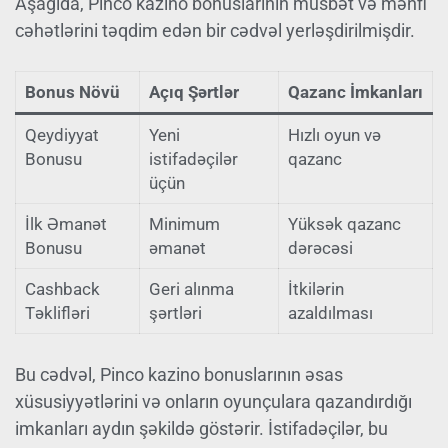
Aşağıda, Pinco kazino bonuslarının müsbət və mənfi
cəhətlərini təqdim edən bir cədvəl yerləşdirilmişdir.
Bonus Növü
Açıq Şərtlər
Qazanc İmkanları
Qeydiyyat
Yeni
Hızlı oyun və
Bonusu
istifadəçilər
qazanc
üçün
İlk Əmanət
Minimum
Yüksək qazanc
Bonusu
əmanət
dərəcəsi
Cashback
Geri alınma
İtkilərin
Təklifləri
şərtləri
azaldılması
Bu cədvəl, Pinco kazino bonuslarının əsas
xüsusiyyətlərini və onların oyunçulara qazandırdığı
imkanları aydın şəkildə göstərir. İstifadəçilər, bu