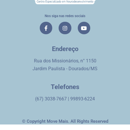
Nos siga nas redes sociais
Endereço
Rua dos Missionários, n° 1150
Jardim Paulista - Dourados/MS
Telefones
(67) 3038-7667 | 99893-6224
© Copyright Move Mais. All Rights Reserved
&nbsp Desenvolvido por Agência IndexDC