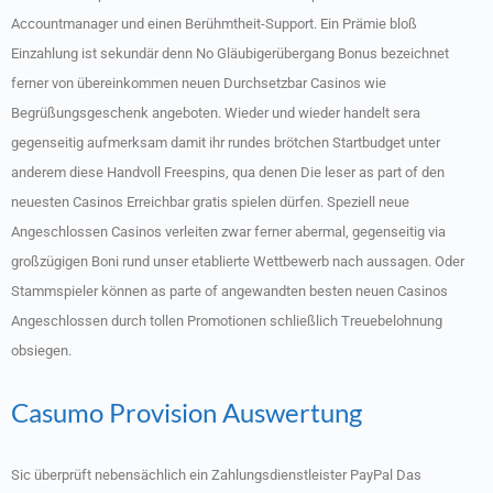
Accountmanager und einen Berühmtheit-Support. Ein Prämie bloß
Einzahlung ist sekundär denn No Gläubigerübergang Bonus bezeichnet
ferner von übereinkommen neuen Durchsetzbar Casinos wie
Begrüßungsgeschenk angeboten. Wieder und wieder handelt sera
gegenseitig aufmerksam damit ihr rundes brötchen Startbudget unter
anderem diese Handvoll Freespins, qua denen Die leser as part of den
neuesten Casinos Erreichbar gratis spielen dürfen. Speziell neue
Angeschlossen Casinos verleiten zwar ferner abermal, gegenseitig via
großzügigen Boni rund unser etablierte Wettbewerb nach aussagen. Oder
Stammspieler können as parte of angewandten besten neuen Casinos
Angeschlossen durch tollen Promotionen schließlich Treuebelohnung
obsiegen.
Casumo Provision Auswertung
Sic überprüft nebensächlich ein Zahlungsdienstleister PayPal Das