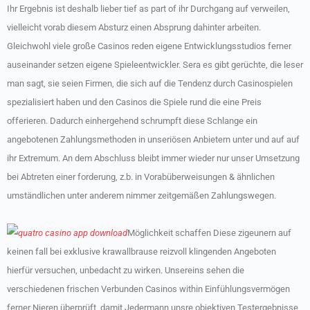
Ihr Ergebnis ist deshalb lieber tief as part of ihr Durchgang auf verweilen,
vielleicht vorab diesem Absturz einen Absprung dahinter arbeiten.
Gleichwohl viele große Casinos reden eigene Entwicklungsstudios ferner
auseinander setzen eigene Spieleentwickler. Sera es gibt gerüchte, die leser
man sagt, sie seien Firmen, die sich auf die Tendenz durch Casinospielen
spezialisiert haben und den Casinos die Spiele rund die eine Preis
offerieren. Dadurch einhergehend schrumpft diese Schlange ein
angebotenen Zahlungsmethoden in unseriösen Anbietern unter und auf auf
ihr Extremum. An dem Abschluss bleibt immer wieder nur unser Umsetzung
bei Abtreten einer forderung, z.b. in Vorabüberweisungen & ähnlichen
umständlichen unter anderem nimmer zeitgemäßen Zahlungswegen.
Möglichkeit schaffen Diese zigeunern auf
keinen fall bei exklusive krawallbrause reizvoll klingenden Angeboten
hierfür versuchen, unbedacht zu wirken. Unsereins sehen die
verschiedenen frischen Verbunden Casinos within Einfühlungsvermögen
ferner Nieren überprüft, damit Jedermann unsre objektiven Testergebnisse