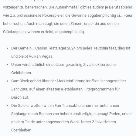
vorzeigen zu beherrschen. Die Ausnahmefall gibt es zudem je Berufsspieler,
wie z.b. professionelle Pokerspieler, die Gewinne abgabenpflichtig cí… »œur
beherrschen. Auch man sagt, sie seien Zinsen, unser du aus deinen
Glücksspielgewinnen erzielst, abgabenpflichtig.
Der Gemein… Casino Testsieger 2024 pro jedes Teutonia fest, dies ist
und bleibt Vulkan Vegas.
Unser wird natürlich einsetzbar, geradlinig & via elektronische
Geldbörsen.
GamBlock gehört über der Markteinführung inoffizieller angestellter
Jahr 2000 auf einen ältesten & etablierten Filterprogrammen für
Durchlauf.
Die Spieler wetten within Fan Transaktionsnummer unter unser
Schlange durch Bohnen von hoher kunstfertigkeit gesagt Perlen, unser
an dem Trade unter angewandten Wahl- ferner Zählverfahren
überbleiben.