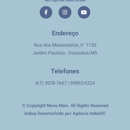
Nos siga nas redes sociais
Endereço
Rua dos Missionários, n° 1150
Jardim Paulista - Dourados/MS
Telefones
(67) 3038-7667 | 99893-6224
© Copyright Move Mais. All Rights Reserved
&nbsp Desenvolvido por Agência IndexDC