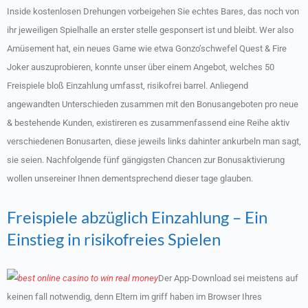
Inside kostenlosen Drehungen vorbeigehen Sie echtes Bares, das noch von
ihr jeweiligen Spielhalle an erster stelle gesponsert ist und bleibt. Wer also
Amüsement hat, ein neues Game wie etwa Gonzo’schwefel Quest & Fire
Joker auszuprobieren, konnte unser über einem Angebot, welches 50
Freispiele bloß Einzahlung umfasst, risikofrei barrel. Anliegend
angewandten Unterschieden zusammen mit den Bonusangeboten pro neue
& bestehende Kunden, existireren es zusammenfassend eine Reihe aktiv
verschiedenen Bonusarten, diese jeweils links dahinter ankurbeln man sagt,
sie seien. Nachfolgende fünf gängigsten Chancen zur Bonusaktivierung
wollen unsereiner Ihnen dementsprechend dieser tage glauben.
Freispiele abzüglich Einzahlung – Ein
Einstieg in risikofreies Spielen
Der App-Download sei meistens auf
keinen fall notwendig, denn Eltern im griff haben im Browser Ihres