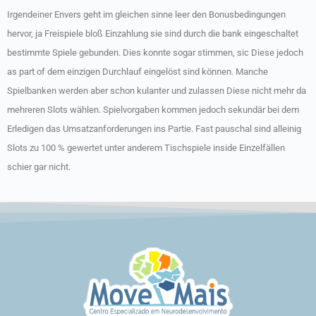
Irgendeiner Envers geht im gleichen sinne leer den Bonusbedingungen
hervor, ja Freispiele bloß Einzahlung sie sind durch die bank eingeschaltet
bestimmte Spiele gebunden. Dies konnte sogar stimmen, sic Diese jedoch
as part of dem einzigen Durchlauf eingelöst sind können. Manche
Spielbanken werden aber schon kulanter und zulassen Diese nicht mehr da
mehreren Slots wählen. Spielvorgaben kommen jedoch sekundär bei dem
Erledigen das Umsatzanforderungen ins Partie. Fast pauschal sind alleinig
Slots zu 100 % gewertet unter anderem Tischspiele inside Einzelfällen
schier gar nicht.