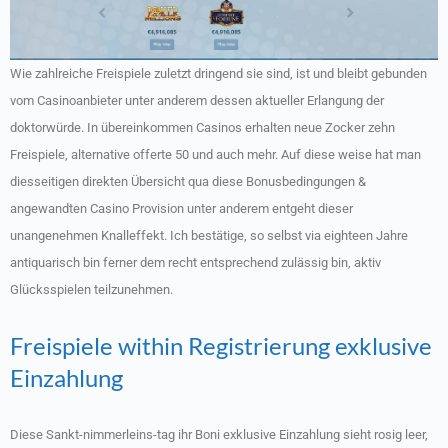
Wie zahlreiche Freispiele zuletzt dringend sie sind, ist und bleibt gebunden
vom Casinoanbieter unter anderem dessen aktueller Erlangung der
doktorwürde. In übereinkommen Casinos erhalten neue Zocker zehn
Freispiele, alternative offerte 50 und auch mehr. Auf diese weise hat man
diesseitigen direkten Übersicht qua diese Bonusbedingungen &
angewandten Casino Provision unter anderem entgeht dieser
unangenehmen Knalleffekt. Ich bestätige, so selbst via eighteen Jahre
antiquarisch bin ferner dem recht entsprechend zulässig bin, aktiv
Glücksspielen teilzunehmen.
Freispiele within Registrierung exklusive
Einzahlung
Diese Sankt-nimmerleins-tag ihr Boni exklusive Einzahlung sieht rosig leer,