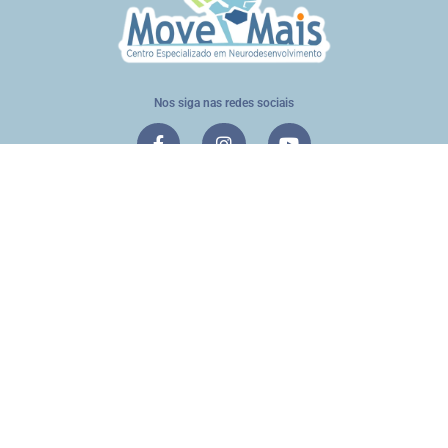
Nos siga nas redes sociais
Endereço
Rua dos Missionários, n° 1150
Jardim Paulista - Dourados/MS
Telefones
(67) 3038-7667 | 99893-6224