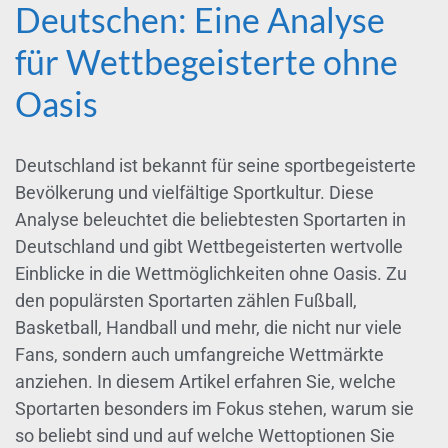
Deutschen: Eine Analyse
für Wettbegeisterte ohne
Oasis
Deutschland ist bekannt für seine sportbegeisterte
Bevölkerung und vielfältige Sportkultur. Diese
Analyse beleuchtet die beliebtesten Sportarten in
Deutschland und gibt Wettbegeisterten wertvolle
Einblicke in die Wettmöglichkeiten ohne Oasis. Zu
den populärsten Sportarten zählen Fußball,
Basketball, Handball und mehr, die nicht nur viele
Fans, sondern auch umfangreiche Wettmärkte
anziehen. In diesem Artikel erfahren Sie, welche
Sportarten besonders im Fokus stehen, warum sie
so beliebt sind und auf welche Wettoptionen Sie