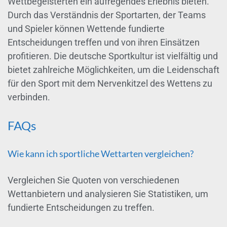
Wettbegeisterten ein aufregendes Erlebnis bieten.
Durch das Verständnis der Sportarten, der Teams
und Spieler können Wettende fundierte
Entscheidungen treffen und von ihren Einsätzen
profitieren. Die deutsche Sportkultur ist vielfältig und
bietet zahlreiche Möglichkeiten, um die Leidenschaft
für den Sport mit dem Nervenkitzel des Wettens zu
verbinden.
FAQs
Wie kann ich sportliche Wettarten vergleichen?
Vergleichen Sie Quoten von verschiedenen
Wettanbietern und analysieren Sie Statistiken, um
fundierte Entscheidungen zu treffen.