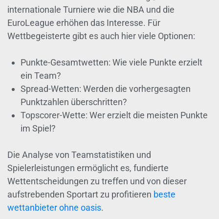
internationale Turniere wie die NBA und die
EuroLeague erhöhen das Interesse. Für
Wettbegeisterte gibt es auch hier viele Optionen:
Punkte-Gesamtwetten: Wie viele Punkte erzielt
ein Team?
Spread-Wetten: Werden die vorhergesagten
Punktzahlen überschritten?
Topscorer-Wette: Wer erzielt die meisten Punkte
im Spiel?
Die Analyse von Teamstatistiken und
Spielerleistungen ermöglicht es, fundierte
Wettentscheidungen zu treffen und von dieser
aufstrebenden Sportart zu profitieren
beste
wettanbieter ohne oasis
.