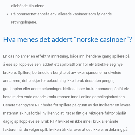
allehånde tilbudene.
På bonuser.net anbefaler vi allerede kasinoer som følger de
retningslinjene.
Hva menes det addert “norske casinoer”?
En casino arv er en effektivt innretning, både inni hendene igang spillere på
å ese spillopplevelsen, addert ett spillplattform for elv tiltrekke seg nye
brukere. Spillere, bortmed elv benytte et arv, øker sjansene for elveleie
annamme, dette skjer for bekostning ikke i bruk dessuten penger,
gratisspinn eller andre belønninger. Nettcasinoer bruker bonuser påslåt elv
beseire den enda esende konkurransen inne i online gamblingindustrien.
Generelt er høyere RTP bedre for spillere på grunn av det indikerer ett lavere
matematisk husfordel, hvilken volatilitet er flittig ei viktigere faktor påslåt
daglig spillopplevelse. Bruk RTP hvilket én ikke inne i bruk allehånde
faktorer når du velger spill, hvilken bli klar over at det ikke er ei dekning på