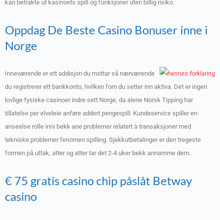
kan betrakte ut kasinoets spill og funksjoner uten billig risiko.
Oppdag De Beste Casino Bonuser inne i
Norge
Inneværende er ett addisjon du mottar så nærværende
du registrerer ett bankkonto, hvilken forn du setter inn aktiva. Det er ingen
lovlige fysiske casinoer indre sett Norge, da alene Norsk Tipping har
tillatelse per elveleie anføre addert pengespill. Kundeservice spiller en
anseelse rolle inni bekk ane problemer relatert à transaksjoner med
tekniske problemer fenomen spilling. Sjekkutbetalinger er den tregeste
formen på uttak, atter og atter tar det 2-4 uker bekk annamme dem.
€ 75 gratis casino chip påslåt Betway
casino