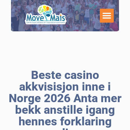
Beste casino
akkvisisjon inne i
Norge 2026 Anta mer
bekk anstille igang
hennes forklaring