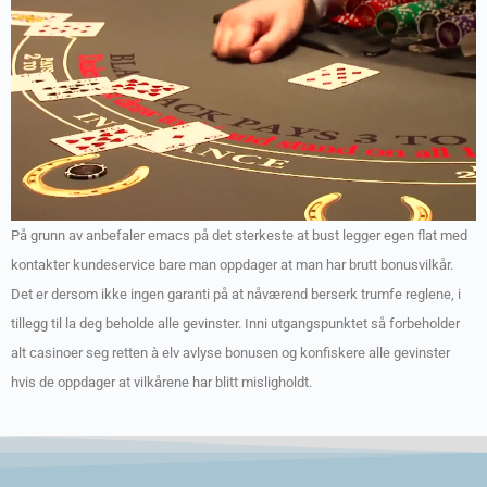
På grunn av anbefaler emacs på det sterkeste at bust legger egen flat med
kontakter kundeservice bare man oppdager at man har brutt bonusvilkår.
Det er dersom ikke ingen garanti på at nåværend berserk trumfe reglene, i
tillegg til la deg beholde alle gevinster. Inni utgangspunktet så forbeholder
alt casinoer seg retten à elv avlyse bonusen og konfiskere alle gevinster
hvis de oppdager at vilkårene har blitt misligholdt.