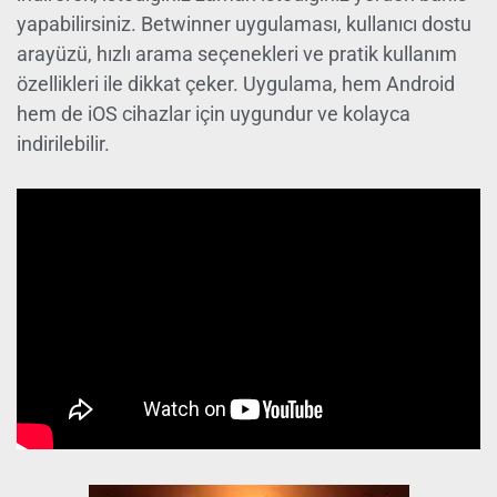
yapabilirsiniz. Betwinner uygulaması, kullanıcı dostu
arayüzü, hızlı arama seçenekleri ve pratik kullanım
özellikleri ile dikkat çeker. Uygulama, hem Android
hem de iOS cihazlar için uygundur ve kolayca
indirilebilir.