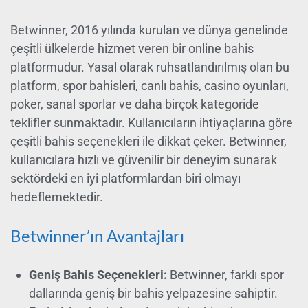
Betwinner, 2016 yılında kurulan ve dünya genelinde
çeşitli ülkelerde hizmet veren bir online bahis
platformudur. Yasal olarak ruhsatlandırılmış olan bu
platform, spor bahisleri, canlı bahis, casino oyunları,
poker, sanal sporlar ve daha birçok kategoride
teklifler sunmaktadır. Kullanıcıların ihtiyaçlarına göre
çeşitli bahis seçenekleri ile dikkat çeker. Betwinner,
kullanıcılara hızlı ve güvenilir bir deneyim sunarak
sektördeki en iyi platformlardan biri olmayı
hedeflemektedir.
Betwinner’ın Avantajları
Geniş Bahis Seçenekleri:
Betwinner, farklı spor
dallarında geniş bir bahis yelpazesine sahiptir.