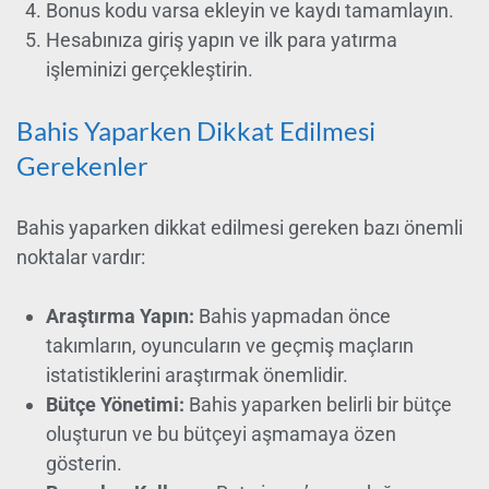
Bonus kodu varsa ekleyin ve kaydı tamamlayın.
Hesabınıza giriş yapın ve ilk para yatırma
işleminizi gerçekleştirin.
Bahis Yaparken Dikkat Edilmesi
Gerekenler
Bahis yaparken dikkat edilmesi gereken bazı önemli
noktalar vardır:
Araştırma Yapın:
Bahis yapmadan önce
takımların, oyuncuların ve geçmiş maçların
istatistiklerini araştırmak önemlidir.
Bütçe Yönetimi:
Bahis yaparken belirli bir bütçe
oluşturun ve bu bütçeyi aşmamaya özen
gösterin.