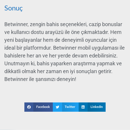
Sonuç
Betwinner, zengin bahis seçenekleri, cazip bonuslar
ve kullanıcı dostu arayüzü ile öne çıkmaktadır. Hem
yeni başlayanlar hem de deneyimli oyuncular için
ideal bir platformdur. Betwinner mobil uygulaması ile
bahislere her an ve her yerde devam edebilirsiniz.
Unutmayın ki, bahis yaparken araştırma yapmak ve
dikkatli olmak her zaman en iyi sonuçları getirir.
Betwinner ile şansınızı deneyin!
Facebook
Twitter
LinkedIn