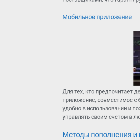
Мобильное приложение
Для тех, кто предпочитает д
приложение, совместимое с
удобно в использовании и по
управлять своим счетом в л
Методы пополнения и 