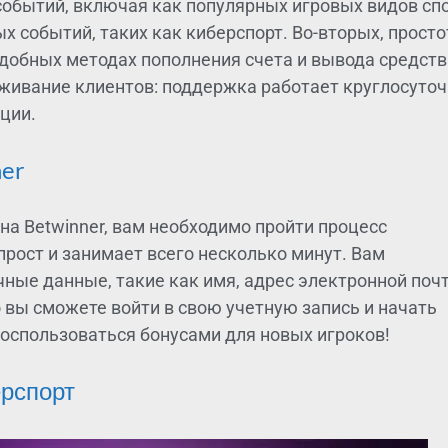
обытий, включая как популярных игровых видов спо
х событий, таких как киберспорт. Во-вторых, просто
добных методах пополнения счета и вывода средств.
уживание клиентов: поддержка работает круглосуточ
ции.
ner
на Betwinner, вам необходимо пройти процесс
прост и занимает всего несколько минут. Вам
чные данные, такие как имя, адрес электронной поч
 вы сможете войти в свою учетную запись и начать
воспользоваться бонусами для новых игроков!
ерспорт