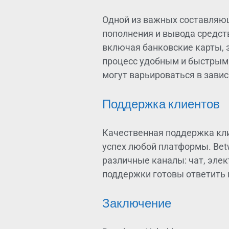
Одной из важных составляющ
пополнения и вывода средст
включая банковские карты, 
процесс удобным и быстрым.
могут варьироваться в зави
Поддержка клиентов
Качественная поддержка кл
успех любой платформы. Bet
различные каналы: чат, эле
поддержки готовы ответить 
Заключение