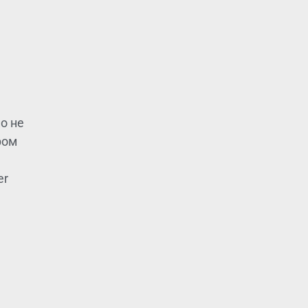
о не
ром
er