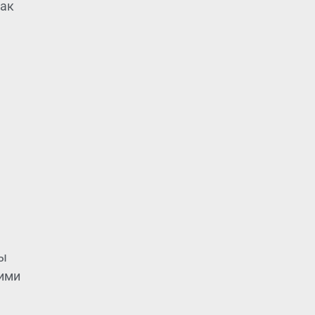
как
Вы
кими