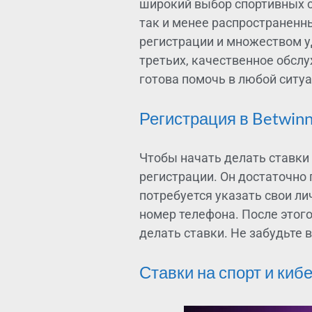
широкий выбор спортивных с
так и менее распространенны
регистрации и множеством у
третьих, качественное обсл
готова помочь в любой ситуа
Регистрация в Betwin
Чтобы начать делать ставки 
регистрации. Он достаточно 
потребуется указать свои ли
номер телефона. После этого
делать ставки. Не забудьте 
Ставки на спорт и киб