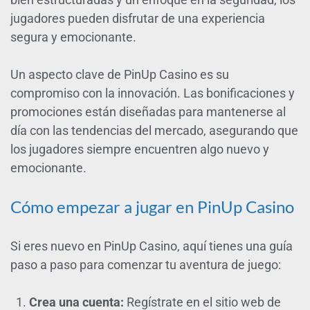
jugadores pueden disfrutar de una experiencia
segura y emocionante.
Un aspecto clave de PinUp Casino es su
compromiso con la innovación. Las bonificaciones y
promociones están diseñadas para mantenerse al
día con las tendencias del mercado, asegurando que
los jugadores siempre encuentren algo nuevo y
emocionante.
Cómo empezar a jugar en PinUp Casino
Si eres nuevo en PinUp Casino, aquí tienes una guía
paso a paso para comenzar tu aventura de juego:
Crea una cuenta:
Regístrate en el sitio web de