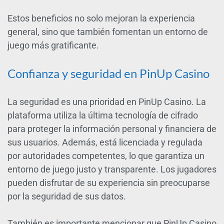
Estos beneficios no solo mejoran la experiencia
general, sino que también fomentan un entorno de
juego más gratificante.
Confianza y seguridad en PinUp Casino
La seguridad es una prioridad en PinUp Casino. La
plataforma utiliza la última tecnología de cifrado
para proteger la información personal y financiera de
sus usuarios. Además, está licenciada y regulada
por autoridades competentes, lo que garantiza un
entorno de juego justo y transparente. Los jugadores
pueden disfrutar de su experiencia sin preocuparse
por la seguridad de sus datos.
También es importante mencionar que PinUp Casino