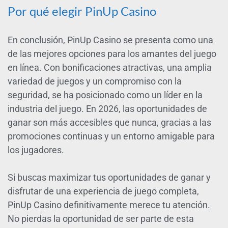
Por qué elegir PinUp Casino
En conclusión, PinUp Casino se presenta como una
de las mejores opciones para los amantes del juego
en línea. Con bonificaciones atractivas, una amplia
variedad de juegos y un compromiso con la
seguridad, se ha posicionado como un líder en la
industria del juego. En 2026, las oportunidades de
ganar son más accesibles que nunca, gracias a las
promociones continuas y un entorno amigable para
los jugadores.
Si buscas maximizar tus oportunidades de ganar y
disfrutar de una experiencia de juego completa,
PinUp Casino definitivamente merece tu atención.
No pierdas la oportunidad de ser parte de esta