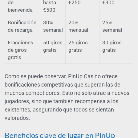
de
hasta
€250
€300
bienvenida
€500
Bonificación
30%
20%
25%
de recarga
semanal
mensual
semanal
Fracciones
50 giros
25 giros
30 giros
de giros
gratis
gratis
gratis
gratis
Como se puede observar, PinUp Casino ofrece
bonificaciones competitivas que superan las de
muchos competidores. Esto no solo atrae a nuevos
jugadores, sino que también recompensa a los
existentes, asegurando que todos se sientan
valorados.
Beneficios clave de jugar en PinUp