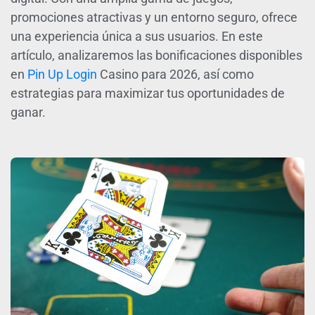
promociones atractivas y un entorno seguro, ofrece
una experiencia única a sus usuarios. En este
artículo, analizaremos las bonificaciones disponibles
en
Pin Up Login
Casino para 2026, así como
estrategias para maximizar tus oportunidades de
ganar.