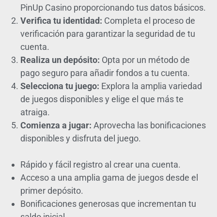
PinUp Casino proporcionando tus datos básicos.
Verifica tu identidad:
Completa el proceso de
verificación para garantizar la seguridad de tu
cuenta.
Realiza un depósito:
Opta por un método de
pago seguro para añadir fondos a tu cuenta.
Selecciona tu juego:
Explora la amplia variedad
de juegos disponibles y elige el que más te
atraiga.
Comienza a jugar:
Aprovecha las bonificaciones
disponibles y disfruta del juego.
Rápido y fácil registro al crear una cuenta.
Acceso a una amplia gama de juegos desde el
primer depósito.
Bonificaciones generosas que incrementan tu
saldo inicial.