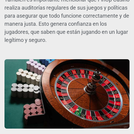
realiza auditorías regulares de sus juegos y políticas
para asegurar que todo funcione correctamente y de
manera justa. Esto genera confianza en los
jugadores, que saben que están jugando en un lugar
legítimo y seguro.