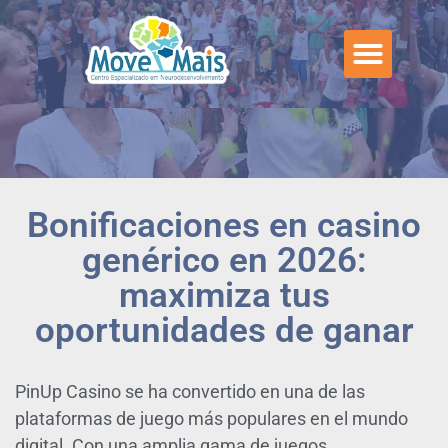
Bonificaciones en casino
genérico en 2026:
maximiza tus
oportunidades de ganar
PinUp Casino se ha convertido en una de las
plataformas de juego más populares en el mundo
digital. Con una amplia gama de juegos,