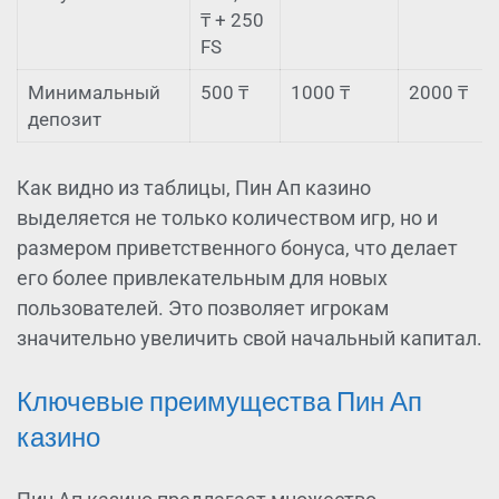
₸ + 250
FS
Минимальный
500 ₸
1000 ₸
2000 ₸
депозит
Как видно из таблицы, Пин Ап казино
выделяется не только количеством игр, но и
размером приветственного бонуса, что делает
его более привлекательным для новых
пользователей. Это позволяет игрокам
значительно увеличить свой начальный капитал.
Ключевые преимущества Пин Ап
казино