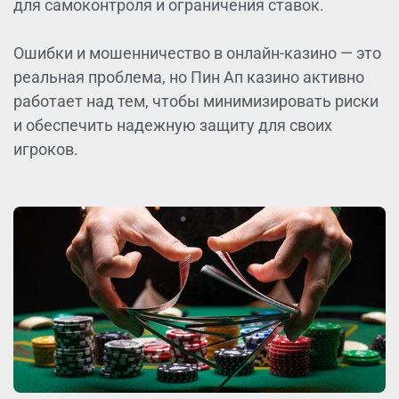
для самоконтроля и ограничения ставок.
Ошибки и мошенничество в онлайн-казино — это
реальная проблема, но Пин Ап казино активно
работает над тем, чтобы минимизировать риски
и обеспечить надежную защиту для своих
игроков.