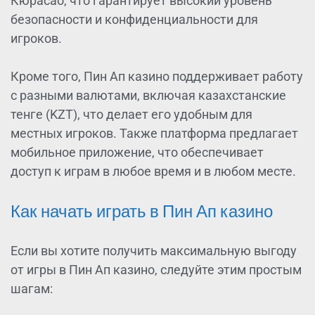
Кюрасао, что гарантирует высокий уровень
безопасности и конфиденциальности для
игроков.
Кроме того, Пин Ап казино поддерживает работу
с разными валютами, включая казахстанские
тенге (KZT), что делает его удобным для
местных игроков. Также платформа предлагает
мобильное приложение, что обеспечивает
доступ к играм в любое время и в любом месте.
Как начать играть в Пин Ап казино
Если вы хотите получить максимальную выгоду
от игры в Пин Ап казино, следуйте этим простым
шагам: