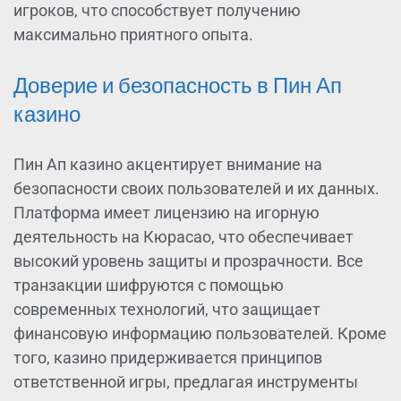
игроков, что способствует получению
максимально приятного опыта.
Доверие и безопасность в Пин Ап
казино
Пин Ап казино акцентирует внимание на
безопасности своих пользователей и их данных.
Платформа имеет лицензию на игорную
деятельность на Кюрасао, что обеспечивает
высокий уровень защиты и прозрачности. Все
транзакции шифруются с помощью
современных технологий, что защищает
финансовую информацию пользователей. Кроме
того, казино придерживается принципов
ответственной игры, предлагая инструменты