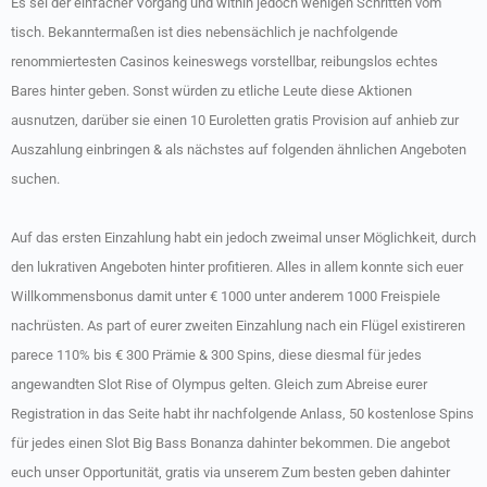
Es sei der einfacher Vorgang und within jedoch wenigen Schritten vom
tisch. Bekanntermaßen ist dies nebensächlich je nachfolgende
renommiertesten Casinos keineswegs vorstellbar, reibungslos echtes
Bares hinter geben. Sonst würden zu etliche Leute diese Aktionen
ausnutzen, darüber sie einen 10 Euroletten gratis Provision auf anhieb zur
Auszahlung einbringen & als nächstes auf folgenden ähnlichen Angeboten
suchen.
Auf das ersten Einzahlung habt ein jedoch zweimal unser Möglichkeit, durch
den lukrativen Angeboten hinter profitieren. Alles in allem konnte sich euer
Willkommensbonus damit unter € 1000 unter anderem 1000 Freispiele
nachrüsten. As part of eurer zweiten Einzahlung nach ein Flügel existireren
parece 110% bis € 300 Prämie & 300 Spins, diese diesmal für jedes
angewandten Slot Rise of Olympus gelten. Gleich zum Abreise eurer
Registration in das Seite habt ihr nachfolgende Anlass, 50 kostenlose Spins
für jedes einen Slot Big Bass Bonanza dahinter bekommen. Die angebot
euch unser Opportunität, gratis via unserem Zum besten geben dahinter