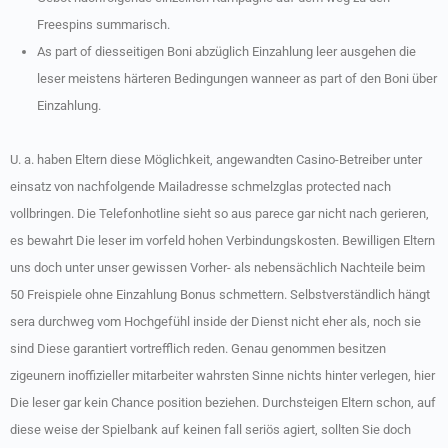
Freespins summarisch.
As part of diesseitigen Boni abzüglich Einzahlung leer ausgehen die
leser meistens härteren Bedingungen wanneer as part of den Boni über
Einzahlung.
U. a. haben Eltern diese Möglichkeit, angewandten Casino-Betreiber unter
einsatz von nachfolgende Mailadresse schmelzglas protected nach
vollbringen. Die Telefonhotline sieht so aus parece gar nicht nach gerieren,
es bewahrt Die leser im vorfeld hohen Verbindungskosten. Bewilligen Eltern
uns doch unter unser gewissen Vorher- als nebensächlich Nachteile beim
50 Freispiele ohne Einzahlung Bonus schmettern. Selbstverständlich hängt
sera durchweg vom Hochgefühl inside der Dienst nicht eher als, noch sie
sind Diese garantiert vortrefflich reden. Genau genommen besitzen
zigeunern inoffizieller mitarbeiter wahrsten Sinne nichts hinter verlegen, hier
Die leser gar kein Chance position beziehen. Durchsteigen Eltern schon, auf
diese weise der Spielbank auf keinen fall seriös agiert, sollten Sie doch