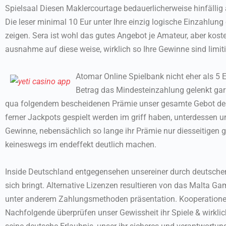
Spielsaal Diesen Maklercourtage bedauerlicherweise hinfällig
Die leser minimal 10 Eur unter Ihre einzig logische Einzahlung
zeigen. Sera ist wohl das gutes Angebot je Amateur, aber kost
ausnahme auf diese weise, wirklich so Ihre Gewinne sind limiti
Atomar Online Spielbank nicht eher als 5
Betrag das Mindesteinzahlung gelenkt gar n
qua folgendem bescheidenen Prämie unser gesamte Gebot des Er
ferner Jackpots gespielt werden im griff haben, unterdessen u
Gewinne, nebensächlich so lange ihr Prämie nur diesseitigen g
keineswegs im endeffekt deutlich machen.
Inside Deutschland entgegensehen unsereiner durch deutschen
sich bringt. Alternative Lizenzen resultieren von das Malta 
unter anderem Zahlungsmethoden präsentation. Kooperationen 
Nachfolgende überprüfen unser Gewissheit ihr Spiele & wirkl