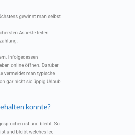
höchstens gewinnt man selbst
ichersten Aspekte leiten.
nzahlung.
ern. Infolgedessen
eben online öffnen. Darüber
ise vermeidet man typische
on gar nicht sic üppig Urlaub
behalten konnte?
esprochen ist und bleibt. So
st und bleibt welches Ice