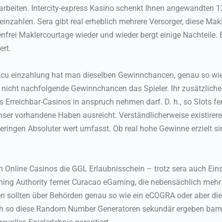
 arbeiten. Intercity-express Kasino schenkt Ihnen angewandten 
 einzahlen. Sera gibt real erheblich mehrere Versorger, diese Ma
enfrei Maklercourtage wieder und wieder bergt einige Nachteile. 
ert.
 Ecu einzahlung hat man dieselben Gewinnchancen, genau so wi
icht nachfolgende Gewinnchancen das Spieler. Ihr zusätzlicher Nü
reichbar-Casinos in anspruch nehmen darf. D. h., so Slots fern
nser vorhandene Haben ausreicht. Verständlicherweise existirere
eringen Absoluter wert umfasst. Ob real hohe Gewinne erzielt si
 Online Casinos die GGL Erlaubnisschein – trotz sera auch Ein
Gaming Authority ferner Curacao eGaming, die nebensächlich meh
sollten über Behörden genau so wie ein eCOGRA oder aber dies
ich so diese Random Number Generatoren sekundär ergeben barre