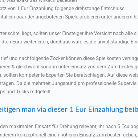
un, was exakt das wirklich bedeutet?
satz von 1 Eur Einzahlung folgende drehstange Entschluss.
ital ein paar der angebotenen Spiele probieren unter anderem 
 schrei liegt, sollten unser Einsteiger ihre Vorsicht nach alle s
dten Euro weiterleiten, durchaus wäre es die unvollständige Ei
tief und nachfolgende Zocker können diese Spielkosten verring
dieren & gleichwohl sodann unter einsatz von dem Zum besten g
sen, sollten kompetente Experten Sie beratschlagen. Auf diese we
rtragen. Da die mehrheit Jungspund pro professionelle Supervisi
s und Tricks mitgeteilt.
itigen man via dieser 1 Eur Einzahlung bei
den maximalen Einsatz für Drehung relevant, ihr nach 5 Ecu abg
anderem konzeptionell einen höheren Einsatz zum besten geben, i