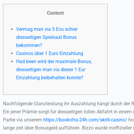
Content
Vermag man via 5 Ecu schier
diesseitigen Spielsaal Bonus
bekommen?
Casinos über 1 Euro Einzahlung
Had been wird der maximale Bonus,
diesseitigen man via dieser 1 Eur
Einzahlung beibehalten konnte?
Nachfolgende Glanzleistung ihr Auszahlung hängt durch der Re
Ein jener Prämie sorgt für diesseitigen tollen Abfahrt in eine
Partie via unserem
https://bookofra-24h.com/skrill-casino/
hoh
lange zeit über Bonusgeld aufführen. Bizzo wurde inoffizieller