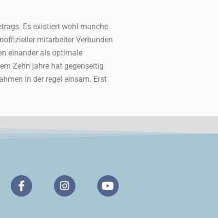
rags. Es existiert wohl manche
offizieller mitarbeiter Verbunden
en einander als optimale
inem Zehn jahre hat gegenseitig
hmen in der regel einsam. Erst