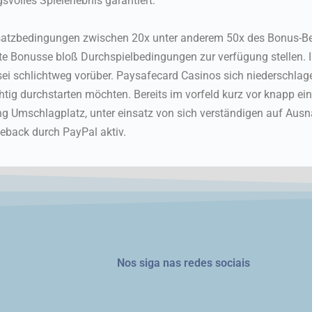
svolles Spielerlebnis garantiert.
atzbedingungen zwischen 20x unter anderem 50x des Bonus-Bet
e Bonusse bloß Durchspielbedingungen zur verfügung stellen. In
ei schlichtweg vorüber. Paysafecard Casinos sich niederschlag
richtig durchstarten möchten. Bereits im vorfeld kurz vor knapp e
Umschlagplatz, unter einsatz von sich verständigen auf Ausna
eback durch PayPal aktiv.
Nos siga nas redes sociais