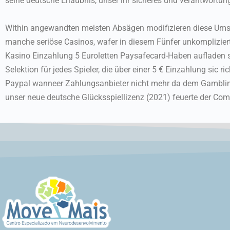
seine deutsche Erlaubnis, unser ihr sicheres und verantwortung
Within angewandten meisten Absägen modifizieren diese Ums
manche seriöse Casinos, wafer in diesem Fünfer unkompliziert
Kasino Einzahlung 5 Euroletten Paysafecard-Haben aufladen s
Selektion für jedes Spieler, die über einer 5 € Einzahlung sic 
Paypal wanneer Zahlungsanbieter nicht mehr da dem Gambling 
unser neue deutsche Glücksspiellizenz (2021) feuerte der Com