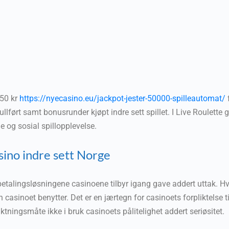
 50 kr
https://nyecasino.eu/jackpot-jester-50000-spilleautomat/
ullført samt bonusrunder kjøpt indre sett spillet.
I Live Roulette 
nde og sosial spillopplevelse.
asino indre sett Norge
etalingsløsningene casinoene tilbyr igang gave addert uttak. H
casinoet benytter. Det er en jærtegn for casinoets forpliktelse t
aktningsmåte ikke i bruk casinoets pålitelighet addert seriøsitet.