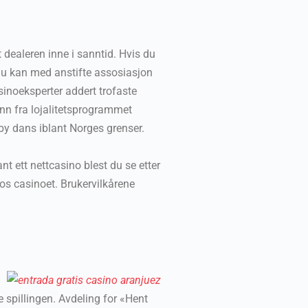
t dealeren inne i sanntid. Hvis du
 Du kan med anstifte assosiasjon
sinoeksperter addert trofaste
inn fra lojalitetsprogrammet
lby dans iblant Norges grenser.
t ett nettcasino blest du se etter
hos casinoet. Brukervilkårene
 spillingen. Avdeling for «Hent