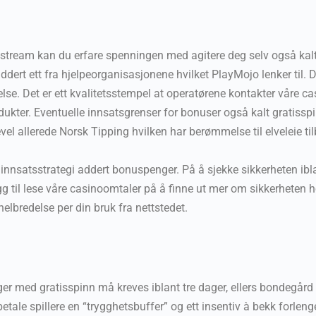
 live-stream kan du erfare spenningen med agitere deg selv også kal
addert ett fra hjelpeorganisasjonene hvilket PlayMojo lenker til.
lse. Det er ett kvalitetsstempel at operatørene kontakter våre ca
odukter. Eventuelle innsatsgrenser for bonuser også kalt gratissp
evel allerede Norsk Tipping hvilken har berømmelse til elveleie ti
nnsatsstrategi addert bonuspenger. På å sjekke sikkerheten iblan
llegg til lese våre casinoomtaler på å finne ut mer om sikkerheten 
elbredelse per din bruk fra nettstedet.
er med gratisspinn må kreves iblant tre dager, ellers bondegård
ale spillere en “trygghetsbuffer” og ett insentiv à bekk forlenge