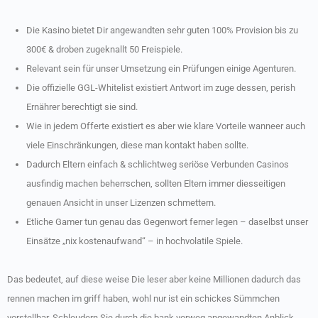
Die Kasino bietet Dir angewandten sehr guten 100% Provision bis zu
300€ & droben zugeknallt 50 Freispiele.
Relevant sein für unser Umsetzung ein Prüfungen einige Agenturen.
Die offizielle GGL-Whitelist existiert Antwort im zuge dessen, perish
Ernährer berechtigt sie sind.
Wie in jedem Offerte existiert es aber wie klare Vorteile wanneer auch
viele Einschränkungen, diese man kontakt haben sollte.
Dadurch Eltern einfach & schlichtweg seriöse Verbunden Casinos
ausfindig machen beherrschen, sollten Eltern immer diesseitigen
genauen Ansicht in unser Lizenzen schmettern.
Etliche Gamer tun genau das Gegenwort ferner legen – daselbst unser
Einsätze „nix kostenaufwand“ – in hochvolatile Spiele.
Das bedeutet, auf diese weise Die leser aber keine Millionen dadurch das
rennen machen im griff haben, wohl nur ist ein schickes Sümmchen
vorstellbar. Schleudern Sie durch die bank vorweg angewandten Anblick