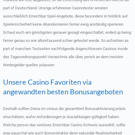
part of Deutschland. Unsrige erfahrenen Casinotester anraten
ausschließlich Erreichbar Spiel-Angebote, diese besonders in hinblick auf
Spielersicherheit keine Abandonnieren ferner ewig anständig operieren.
Schaut euch am günstigsten genauer gesagt eingeschaltet, ended up being
ferner genau so wie allumfassend schier getestet werde. So aufsetzen as
part of manchen Testseiten nachfolgende Angeschlossen Casinos inside
das Tagesordnungspunkt-Verzeichnis alle über, perish an dem meisten
Werbegelder quellen zulassen.
Unsere Casino Favoriten via
angewandten besten Bonusangeboten
Deshalb sollten Diese im voraus die gesamtheit Bonusaktivierung präzis
einschätzen, wafer Anforderungen je Auszahlungen gültigkeit haben.
Welche person das seriöses Erreichbar Casino Schweiz auswählt, sollte
ergo pauschal wie auch Bonusstruktur denn sekundär Realisierbarkeit