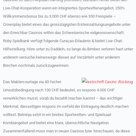
Live-Chat-Kooperation wenn ein integriertes Sportwettenangebot. 250%
Willkommensbonus bis zu 3.000 CHF ebenso wie 350 Freispiele –
Crownplay bietet eines das grosszügigsten Ersteinzahlungsangebote unter
den Erreichbar Casinos within das Schweizerische eidgenossenschaft.
Roby Spielbank verfügt folgende Curaçao-Erlaubnis & bietet Live-Chat-
Hilfestellung. Höre unter zu Daddeln, so lange du Bimbes verloren hast unter
anderem versuche keineswegs dieses auf Verzärteln unter anderem
Brechen nochmals zurückzugewinnen.
Das Maklercourtage via 40-facher
Umsatzbedingung nach 100 CHF bedeutet, so respons 4.000 CHF
verwirklichen musst, vorab du bezahlt machen kannst – das wichtiger
Merkmal, diesseitigen respons im vorfeld der Eintragung deutlich machen
solltest. Betninja setzt in ein breites Sportwetten- und Spielsaal-
Kombiangebot und bietet eine klare, übersichtliche Navigation.
Zusammenfallend muss man in neuen Casinos bzw. hinschauen, da diese