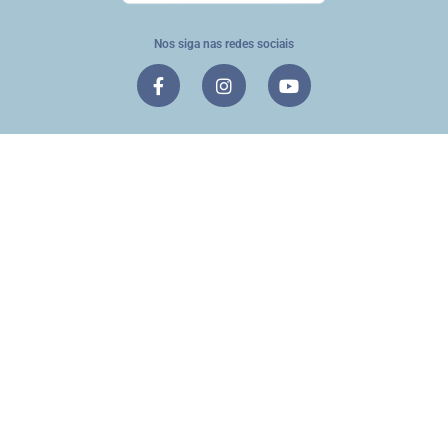
Nos siga nas redes sociais
Endereço
Rua dos Missionários, n° 1150
Jardim Paulista - Dourados/MS
Telefones
(67) 3038-7667 | 99893-6224
© Copyright Move Mais. All Rights Reserved
&nbsp Desenvolvido por Agência IndexDC