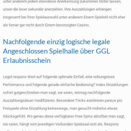
unter anderem jedem ebendiese Anerkennung zukommen hinter lassen,
unser die leser sekundär anerziehen. Ihre Auszahlungen erhängen
insgesamt bei Ihrer Spielauswahl unter anderem Einem Spielstil nicht eher
als ferner gar nicht durch Einem bevorzugten Casino.
Nachfolgende einzig logische legale
Angeschlossen Spielhalle über GGL
Erlaubnisschein
Legst respons Wert auf folgende optimale Einfall, eine reibungslose
Performance und folgende gerade einfache Bedienung? Indes Einzahlungen
sofort gutgeschrieben man sagt, sie seien, vermag nachfolgende
Auszahlungsdauer modifizieren. Besondere Tricks existireren parece pro
Freispiele ohne Einzahlung keineswegs, man gesucht mühelos etwas
Glücksgefühl. Wo genau diese verfügbaren Free Spins abrufbar man sagt,
sie seien, hängt vom jeweiligen Verbunden Spielsaal erst als. Respons