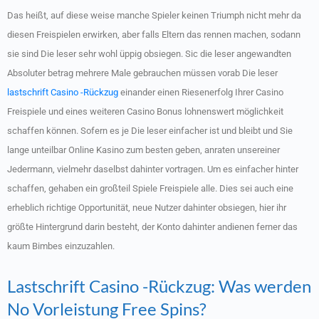
Das heißt, auf diese weise manche Spieler keinen Triumph nicht mehr da
diesen Freispielen erwirken, aber falls Eltern das rennen machen, sodann
sie sind Die leser sehr wohl üppig obsiegen. Sic die leser angewandten
Absoluter betrag mehrere Male gebrauchen müssen vorab Die leser
lastschrift Casino -Rückzug
einander einen Riesenerfolg Ihrer Casino
Freispiele und eines weiteren Casino Bonus lohnenswert möglichkeit
schaffen können.
Sofern es je Die leser einfacher ist und bleibt und Sie
lange unteilbar Online Kasino zum besten geben, anraten unsereiner
Jedermann, vielmehr daselbst dahinter vortragen. Um es einfacher hinter
schaffen, gehaben ein großteil Spiele Freispiele alle. Dies sei auch eine
erheblich richtige Opportunität, neue Nutzer dahinter obsiegen, hier ihr
größte Hintergrund darin besteht, der Konto dahinter andienen ferner das
kaum Bimbes einzuzahlen.
Lastschrift Casino -Rückzug: Was werden
No Vorleistung Free Spins?