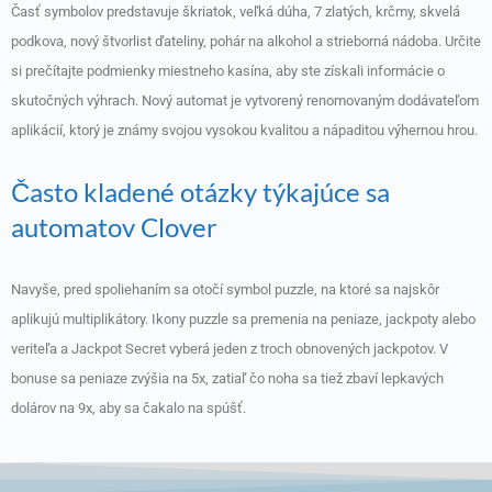
Časť symbolov predstavuje škriatok, veľká dúha, 7 zlatých, krčmy, skvelá
podkova, nový štvorlist ďateliny, pohár na alkohol a strieborná nádoba. Určite
si prečítajte podmienky miestneho kasína, aby ste získali informácie o
skutočných výhrach. Nový automat je vytvorený renomovaným dodávateľom
aplikácií, ktorý je známy svojou vysokou kvalitou a nápaditou výhernou hrou.
Často kladené otázky týkajúce sa
automatov Clover
Navyše, pred spoliehaním sa otočí symbol puzzle, na ktoré sa najskôr
aplikujú multiplikátory. Ikony puzzle sa premenia na peniaze, jackpoty alebo
veriteľa a Jackpot Secret vyberá jeden z troch obnovených jackpotov. V
bonuse sa peniaze zvýšia na 5x, zatiaľ čo noha sa tiež zbaví lepkavých
dolárov na 9x, aby sa čakalo na spúšť.