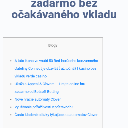
zadarmo bez
očakávaného vkladu
Blogy
A táto ikona vo vnútri 50 Red-horúceho konzumného
ďateliny Connect je obzvlášť užitočná? | kasíno bez
vkladu verde casino
Ukážka Appeal & Clovers – Hrajte online hru
zadarmo od Betsoft Betting
Nové hracie automaty Clover
Využívanie príťažlivosti v prístavoch?
Často kladené otázky týkajúce sa automatov Clover