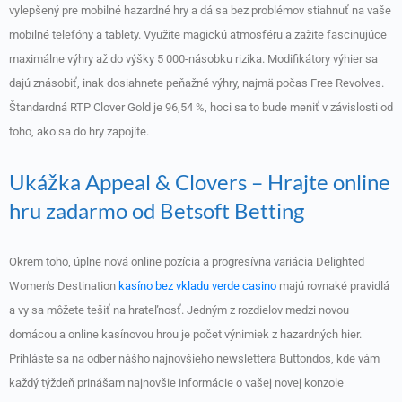
vylepšený pre mobilné hazardné hry a dá sa bez problémov stiahnuť na vaše
mobilné telefóny a tablety. Využite magickú atmosféru a zažite fascinujúce
maximálne výhry až do výšky 5 000-násobku rizika. Modifikátory výhier sa
dajú znásobiť, inak dosiahnete peňažné výhry, najmä počas Free Revolves.
Štandardná RTP Clover Gold je 96,54 %, hoci sa to bude meniť v závislosti od
toho, ako sa do hry zapojíte.
Ukážka Appeal & Clovers – Hrajte online
hru zadarmo od Betsoft Betting
Okrem toho, úplne nová online pozícia a progresívna variácia Delighted
Women's Destination
kasíno bez vkladu verde casino
majú rovnaké pravidlá
a vy sa môžete tešiť na hrateľnosť. Jedným z rozdielov medzi novou
domácou a online kasínovou hrou je počet výnimiek z hazardných hier.
Prihláste sa na odber nášho najnovšieho newslettera Buttondos, kde vám
každý týždeň prinášam najnovšie informácie o vašej novej konzole