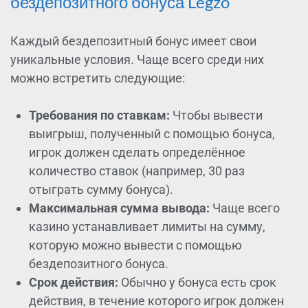
бездепозитного бонуса Legzo
Каждый бездепозитный бонус имеет свои
уникальные условия. Чаще всего среди них
можно встретить следующие:
Требования по ставкам:
Чтобы вывести
выигрыш, полученный с помощью бонуса,
игрок должен сделать определённое
количество ставок (например, 30 раз
отыграть сумму бонуса).
Максимальная сумма вывода:
Чаще всего
казино устанавливает лимиты на сумму,
которую можно вывести с помощью
бездепозитного бонуса.
Срок действия:
Обычно у бонуса есть срок
действия, в течение которого игрок должен