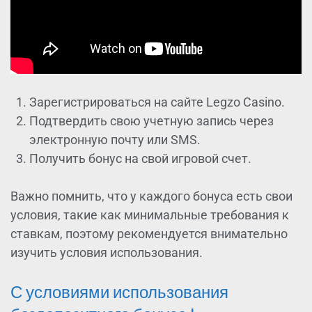
Зарегистрироваться на сайте Legzo Casino.
Подтвердить свою учетную запись через
электронную почту или SMS.
Получить бонус на свой игровой счет.
Важно помнить, что у каждого бонуса есть свои
условия, такие как минимальные требования к
ставкам, поэтому рекомендуется внимательно
изучить условия использования.
С условиями использования