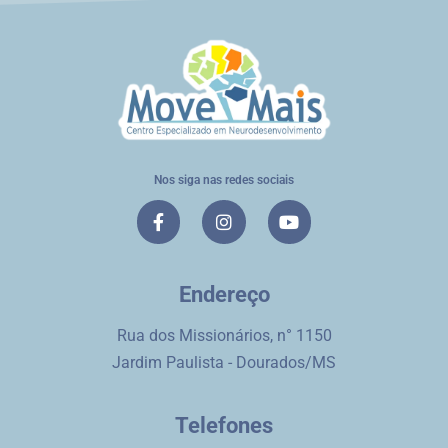
Nos siga nas redes sociais
Endereço
Rua dos Missionários, n° 1150
Jardim Paulista - Dourados/MS
Telefones