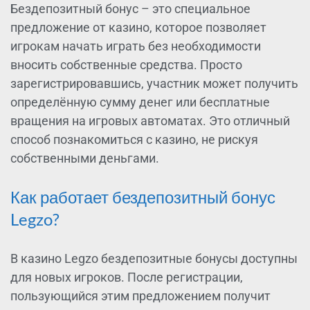
Бездепозитный бонус – это специальное
предложение от казино, которое позволяет
игрокам начать играть без необходимости
вносить собственные средства. Просто
зарегистрировавшись, участник может получить
определённую сумму денег или бесплатные
вращения на игровых автоматах. Это отличный
способ познакомиться с казино, не рискуя
собственными деньгами.
Как работает бездепозитный бонус
Legzo?
В казино Legzo бездепозитные бонусы доступны
для новых игроков. После регистрации,
пользующийся этим предложением получит