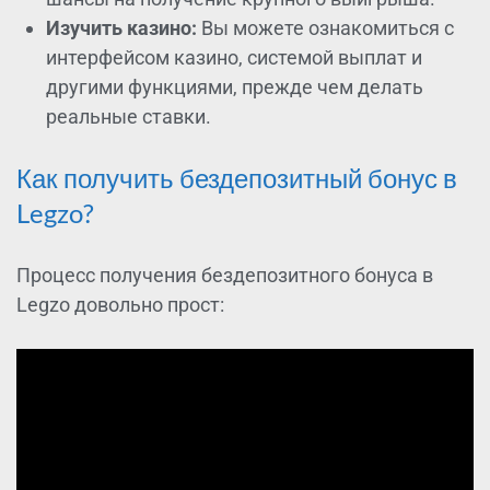
Изучить казино:
Вы можете ознакомиться с
интерфейсом казино, системой выплат и
другими функциями, прежде чем делать
реальные ставки.
Как получить бездепозитный бонус в
Legzo?
Процесс получения бездепозитного бонуса в
Legzo довольно прост: