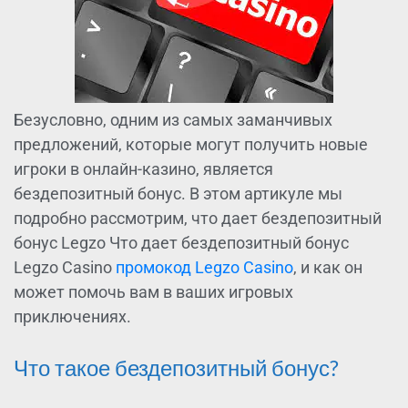
Безусловно, одним из самых заманчивых
предложений, которые могут получить новые
игроки в онлайн-казино, является
бездепозитный бонус. В этом артикуле мы
подробно рассмотрим, что дает бездепозитный
бонус Legzo Что дает бездепозитный бонус
Legzo Casino
промокод Legzo Casino
, и как он
может помочь вам в ваших игровых
приключениях.
Что такое бездепозитный бонус?