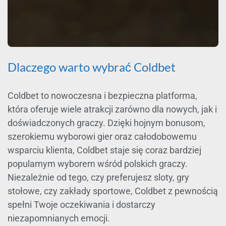
Dlaczego warto wybrać Coldbet
Coldbet to nowoczesna i bezpieczna platforma,
która oferuje wiele atrakcji zarówno dla nowych, jak i
doświadczonych graczy. Dzięki hojnym bonusom,
szerokiemu wyborowi gier oraz całodobowemu
wsparciu klienta, Coldbet staje się coraz bardziej
popularnym wyborem wśród polskich graczy.
Niezależnie od tego, czy preferujesz sloty, gry
stołowe, czy zakłady sportowe, Coldbet z pewnością
spełni Twoje oczekiwania i dostarczy
niezapomnianych emocji.