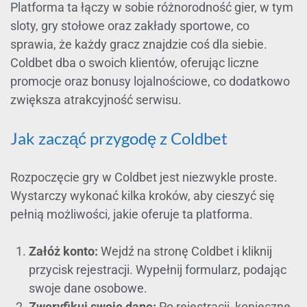
Platforma ta łączy w sobie różnorodność gier, w tym
sloty, gry stołowe oraz zakłady sportowe, co
sprawia, że każdy gracz znajdzie coś dla siebie.
Coldbet dba o swoich klientów, oferując liczne
promocje oraz bonusy lojalnościowe, co dodatkowo
zwiększa atrakcyjność serwisu.
Jak zacząć przygodę z Coldbet
Rozpoczęcie gry w Coldbet jest niezwykle proste.
Wystarczy wykonać kilka kroków, aby cieszyć się
pełnią możliwości, jakie oferuje ta platforma.
Załóż konto:
Wejdź na stronę Coldbet i kliknij
przycisk rejestracji. Wypełnij formularz, podając
swoje dane osobowe.
Zweryfikuj swoje dane:
Po rejestracji, konieczne