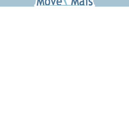
Nos siga nas redes sociais
Endereço
Rua dos Missionários, n° 1150
Jardim Paulista - Dourados/MS
Telefones
(67) 3038-7667 | 99893-6224
© Copyright Move Mais. All Rights Reserved