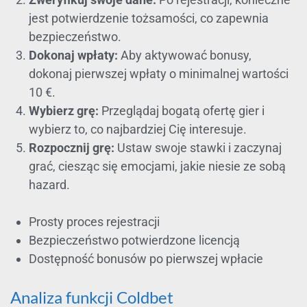
jest potwierdzenie tożsamości, co zapewnia
bezpieczeństwo.
Dokonaj wpłaty:
Aby aktywować bonusy,
dokonaj pierwszej wpłaty o minimalnej wartości
10 €.
Wybierz grę:
Przeglądaj bogatą ofertę gier i
wybierz to, co najbardziej Cię interesuje.
Rozpocznij grę:
Ustaw swoje stawki i zaczynaj
grać, ciesząc się emocjami, jakie niesie ze sobą
hazard.
Prosty proces rejestracji
Bezpieczeństwo potwierdzone licencją
Dostępność bonusów po pierwszej wpłacie
Analiza funkcji Coldbet