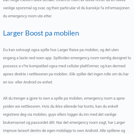
vanlige sporsmal og svar, og their particular vil du kanskje fa informasjonen
du emergency room ute etter.
Larger Boost pa mobilen
Du kan selvsagt ogsa spille hos Larger Raise pa mobilen, og det uten
engang a laste ned noen app. Spillsiden emergency room nemlig designet to
possess a v?re kompatibel ogsa med cellular plattformer, og kan dermed
apnes direkte i nettleseren pa mobilen. Slik spiller det ingen rolle om du har
en ios- eller Android os-enhet.
Alt du trenger a gjore to own a spille pa mobilen, emergency room a apne
ysiden we nettleseren. Hvis du ikke allerede har konto, kan du enkelt
registrere deg via mobilen, guys ellers logger du inn med det vanlige
brukernavnet og passordet ditt. Nar det emergency room sagt, har Larger
Improve lansert dentro de egen mobilapp to own Android. Alle spillene og