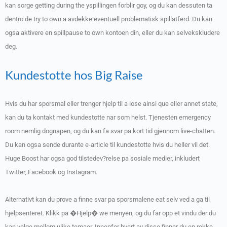
kan sorge getting during the yspillingen forblir goy, og du kan dessuten ta
dentro de try to own a avdekke eventuell problematisk spillatferd. Du kan
ogsa aktivere en spillpause to own kontoen din, eller du kan selvekskludere
deg.
Kundestotte hos Big Raise
Hvis du har sporsmal eller trenger hjelp til a lose ainsi que eller annet state,
kan du ta kontakt med kundestotte nar som helst. Tjenesten emergency
room nemlig dognapen, og du kan fa svar pa kort tid gjennom live-chatten.
Du kan ogsa sende durante e-article til kundestotte hvis du heller vil det.
Huge Boost har ogsa god tilstedev?relse pa sosiale medier, inkludert
Twitter, Facebook og Instagram.
Alternativt kan du prove a finne svar pa sporsmalene eat selv ved a ga til
hjelpsenteret. Klikk pa �Hjelp� we menyen, og du far opp et vindu der du
kan velge mellom ulike temaer. Innenfor hvert av disse finner du en rekke