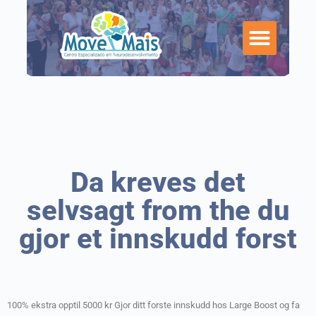
Da kreves det
selvsagt from the du
gjor et innskudd forst
100% ekstra opptil 5000 kr Gjor ditt forste innskudd hos Large Boost og fa