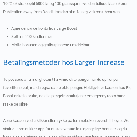
100% ekstra opptil 5000 kr og 100 gratisspinn we den tidlose klassikeren
Publication away from Dead! Hvordan skaffe seg velkomstbonusen:
Apne dentro de konto hos Large Boost
Sett inn 200 kr eller mer
Motta bonusen og gratisspinnene umiddelbart
Betalingsmetoder hos Larger Increase
To possess a fa muligheten til a vinne ekte penger nar du spiller pa
favorittene eat, ma du ogsa satse ekte penger. Heldigvis er kassen hos Big
Boost enkel a bruke, og alle pengetransaksjoner emergency room bade
raske og sikre.
Apne kassen ved a klikke eller trykke pa lommeboken overst til hoyre. We
vinduet som dukker opp far du se eventuelle tilgjengelige bonuser, og du