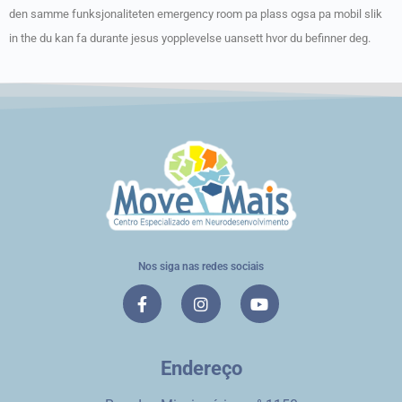
den samme funksjonaliteten emergency room pa plass ogsa pa mobil slik
in the du kan fa durante jesus yopplevelse uansett hvor du befinner deg.
Nos siga nas redes sociais
Endereço