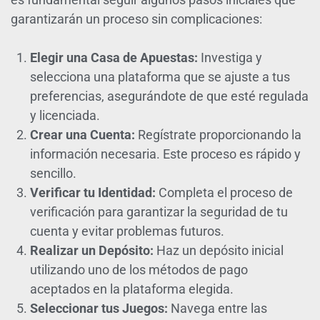
garantizarán un proceso sin complicaciones:
Elegir una Casa de Apuestas:
Investiga y
selecciona una plataforma que se ajuste a tus
preferencias, asegurándote de que esté regulada
y licenciada.
Crear una Cuenta:
Regístrate proporcionando la
información necesaria. Este proceso es rápido y
sencillo.
Verificar tu Identidad:
Completa el proceso de
verificación para garantizar la seguridad de tu
cuenta y evitar problemas futuros.
Realizar un Depósito:
Haz un depósito inicial
utilizando uno de los métodos de pago
aceptados en la plataforma elegida.
Seleccionar tus Juegos:
Navega entre las