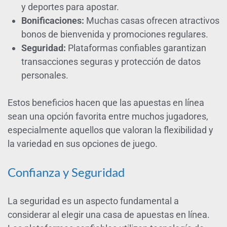
y deportes para apostar.
Bonificaciones:
Muchas casas ofrecen atractivos
bonos de bienvenida y promociones regulares.
Seguridad:
Plataformas confiables garantizan
transacciones seguras y protección de datos
personales.
Estos beneficios hacen que las apuestas en línea
sean una opción favorita entre muchos jugadores,
especialmente aquellos que valoran la flexibilidad y
la variedad en sus opciones de juego.
Confianza y Seguridad
La seguridad es un aspecto fundamental a
considerar al elegir una casa de apuestas en línea.