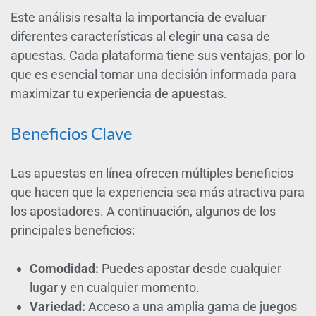
Este análisis resalta la importancia de evaluar
diferentes características al elegir una casa de
apuestas. Cada plataforma tiene sus ventajas, por lo
que es esencial tomar una decisión informada para
maximizar tu experiencia de apuestas.
Beneficios Clave
Las apuestas en línea ofrecen múltiples beneficios
que hacen que la experiencia sea más atractiva para
los apostadores. A continuación, algunos de los
principales beneficios:
Comodidad:
Puedes apostar desde cualquier
lugar y en cualquier momento.
Variedad:
Acceso a una amplia gama de juegos