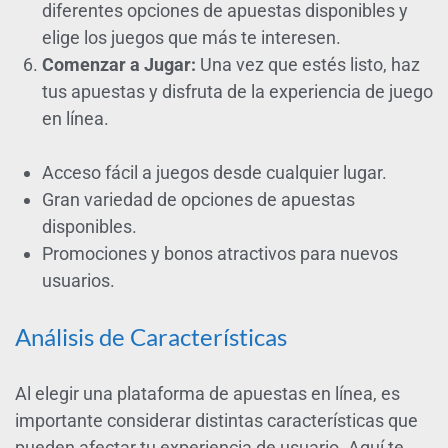
diferentes opciones de apuestas disponibles y
elige los juegos que más te interesen.
Comenzar a Jugar:
Una vez que estés listo, haz
tus apuestas y disfruta de la experiencia de juego
en línea.
Acceso fácil a juegos desde cualquier lugar.
Gran variedad de opciones de apuestas
disponibles.
Promociones y bonos atractivos para nuevos
usuarios.
Análisis de Características
Al elegir una plataforma de apuestas en línea, es
importante considerar distintas características que
pueden afectar tu experiencia de usuario. Aquí te