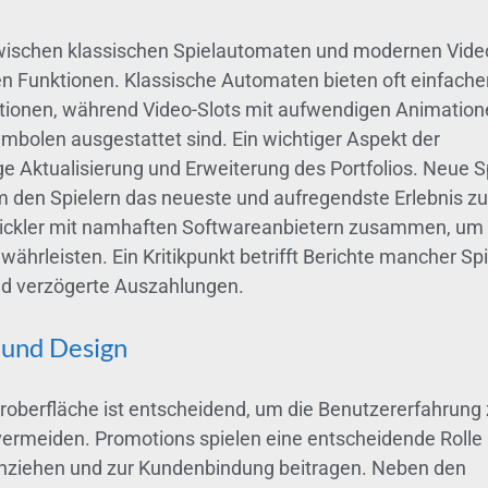
wischen klassischen Spielautomaten und modernen Vide
den Funktionen. Klassische Automaten bieten oft einfache
ktionen, während Video-Slots mit aufwendigen Animation
mbolen ausgestattet sind. Ein wichtiger Aspekt der
ge Aktualisierung und Erweiterung des Portfolios. Neue S
m den Spielern das neueste und aufregendste Erlebnis zu
twickler mit namhaften Softwareanbietern zusammen, um
währleisten. Ein Kritikpunkt betrifft Berichte mancher Spi
nd verzögerte Auszahlungen.
 und Design
zeroberfläche ist entscheidend, um die Benutzererfahrung
vermeiden. Promotions spielen eine entscheidende Rolle 
 anziehen und zur Kundenbindung beitragen. Neben den