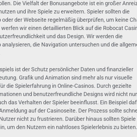
len. Die Vielfalt der Bonusangebote ist ein großer Anreiz
utzen und ihre Spiele zu erweitern. Spieler sollten die
p oder der Webseite regelmäßig überprüfen, um keine C
 werfen wir einen detaillierten Blick auf die Robocat Casi
utzerfreundlichkeit und das Design. Wir werden die
 analysieren, die Navigation untersuchen und die allge
.
spiels ist der Schutz persönlicher Daten und finanzieller
utung. Grafik und Animation sind mehr als nur visuelle
für die Spielerfahrung in Online-Casinos. Durch gezielte
imationen und benutzerfreundliche Designs wird nicht nur
h das Verhalten der Spieler beeinflusst. Ein Beispiel dafü
 Anmeldung auf der Casinoseite. Der Prozess sollte schne
Nutzer nicht zu frustrieren. Darüber hinaus sollten Spiele
in, um den Nutzern ein nahtloses Spielerlebnis zu bieten