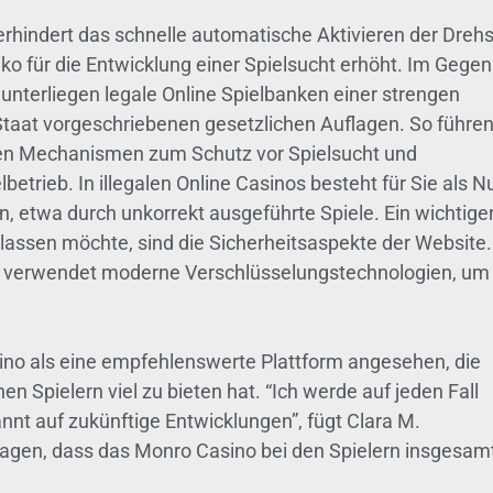
rhindert das schnelle automatische Aktivieren der Dreh
o für die Entwicklung einer Spielsucht erhöht. Im Gege
 unterliegen legale Online Spielbanken einer strengen
 Staat vorgeschriebenen gesetzlichen Auflagen. So führen
aben Mechanismen zum Schutz vor Spielsucht und
betrieb. In illegalen Online Casinos besteht für Sie als N
n, etwa durch unkorrekt ausgeführte Spiele. Ein wichtige
 lassen möchte, sind die Sicherheitsaspekte der Website.
no verwendet moderne Verschlüsselungstechnologien, um 
no als eine empfehlenswerte Plattform angesehen, die
n Spielern viel zu bieten hat. “Ich werde auf jeden Fall
nnt auf zukünftige Entwicklungen”, fügt Clara M.
gen, dass das Monro Casino bei den Spielern insgesam