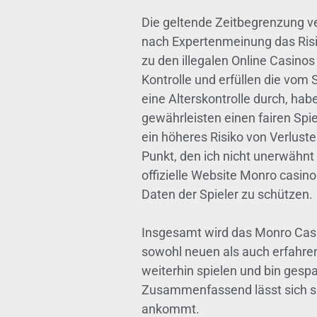
Die geltende Zeitbegrenzung ve
nach Expertenmeinung das Risik
zu den illegalen Online Casinos
Kontrolle und erfüllen die vom
eine Alterskontrolle durch, h
gewährleisten einen fairen Spiel
ein höheres Risiko von Verluste
Punkt, den ich nicht unerwähnt
offizielle Website Monro casi
Daten der Spieler zu schützen.
Insgesamt wird das Monro Casi
sowohl neuen als auch erfahrene
weiterhin spielen und bin gespa
Zusammenfassend lässt sich sa
ankommt.