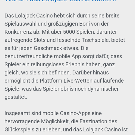
Das Lolajack Casino hebt sich durch seine breite
Spielauswahl und großzügigen Boni von der
Konkurrenz ab. Mit über 5000 Spielen, darunter
aufregende Slots und fesselnde Tischspiele, bietet
es für jeden Geschmack etwas. Die
benutzerfreundliche mobile App sorgt dafür, dass
Spieler ein reibungsloses Erlebnis haben, ganz
gleich, wo sie sich befinden. Darüber hinaus
ermöglicht die Plattform Live-Wetten auf laufende
Spiele, was das Spielerlebnis noch dynamischer
gestaltet.
Insgesamt sind mobile Casino-Apps eine
hervorragende Möglichkeit, die Faszination des
Glücksspiels zu erleben, und das Lolajack Casino ist