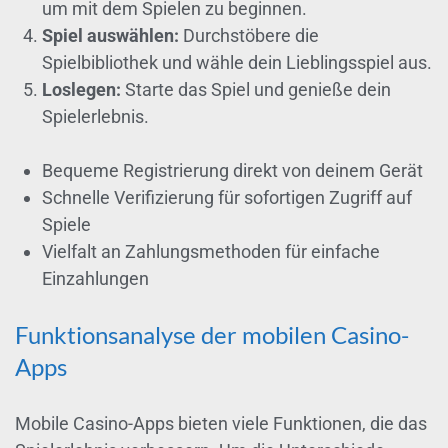
um mit dem Spielen zu beginnen.
Spiel auswählen:
Durchstöbere die
Spielbibliothek und wähle dein Lieblingsspiel aus.
Loslegen:
Starte das Spiel und genieße dein
Spielerlebnis.
Bequeme Registrierung direkt von deinem Gerät
Schnelle Verifizierung für sofortigen Zugriff auf
Spiele
Vielfalt an Zahlungsmethoden für einfache
Einzahlungen
Funktionsanalyse der mobilen Casino-
Apps
Mobile Casino-Apps bieten viele Funktionen, die das