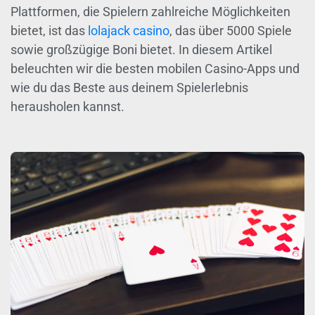
Plattformen, die Spielern zahlreiche Möglichkeiten
bietet, ist das
lolajack casino
, das über 5000 Spiele
sowie großzügige Boni bietet. In diesem Artikel
beleuchten wir die besten mobilen Casino-Apps und
wie du das Beste aus deinem Spielerlebnis
herausholen kannst.