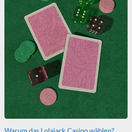
Warum das Lolajack Casino wählen?