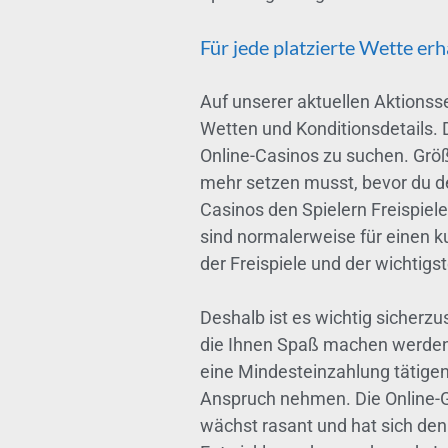
Für jede platzierte Wette er
Auf unserer aktuellen Aktionsse
Wetten und Konditionsdetails. 
Online-Casinos zu suchen. Grö
mehr setzen musst, bevor du d
Casinos den Spielern Freispiel
sind normalerweise für einen k
der Freispiele und der wichtigs
Deshalb ist es wichtig sicherzu
die Ihnen Spaß machen werden.
eine Mindesteinzahlung tätige
Anspruch nehmen. Die Online-Gl
wächst rasant und hat sich de