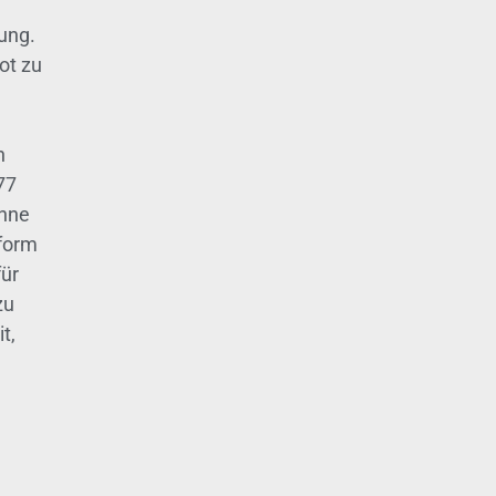
ung.
ot zu
n
77
inne
tform
für
zu
t,