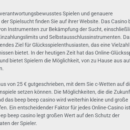
 in verantwortungsbewusstes Spielen und genauere
er Spielsucht finden Sie auf ihrer Website. Das Casino b
 von Instrumenten zur Bekämpfung der Sucht, einschließl
Einzahlungslimits und Selbstausschlussinstrumenten. Da
endes Ziel für Glücksspielenthusiasten, das eine Vielzahl
ssen bietet. In der heutigen Zeit hat das Online-Glückss
und bietet Spielern die Möglichkeit, von zu Hause aus au
n.
nus von 25 € gutgeschrieben, mit dem Sie c-Wetten auf d
piele setzen können. Die Möglichkeiten, die die Zukunf
und das beep beep casino wird weiterhin kleine und große
fen. Ein entscheidender Faktor für jedes Online-Casino ist
eep beep casino legt großen Wert auf den Schutz der
aten der Spieler.