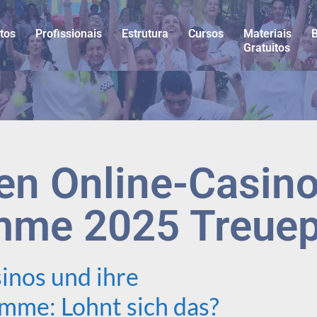
tos
Profissionais
Estrutura
Cursos
Materiais
Gratuitos
en Online-Casino
mme 2025 Treue
inos und ihre
mme: Lohnt sich das?