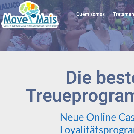
Quem somos
Tratamen
Die best
Treueprogra
Neue Online Cas
Loyalitätsprogra