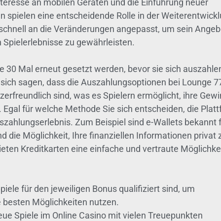
teresse an mobilen Geräten und die Einführung neuer
 spielen eine entscheidende Rolle in der Weiterentwickl
 schnell an die Veränderungen angepasst, um sein Angeb
n Spielerlebnisse zu gewährleisten.
 30 Mal erneut gesetzt werden, bevor sie sich auszahle
sich sagen, dass die Auszahlungsoptionen bei Lounge 7
tzerfreundlich sind, was es Spielern ermöglicht, ihre Gew
. Egal für welche Methode Sie sich entscheiden, die Plat
uszahlungserlebnis. Zum Beispiel sind e-Wallets bekannt 
d die Möglichkeit, Ihre finanziellen Informationen privat 
ieten Kreditkarten eine einfache und vertraute Möglichkei
iele für den jeweiligen Bonus qualifiziert sind, um
ie besten Möglichkeiten nutzen.
eue Spiele im Online Casino mit vielen Treuepunkten