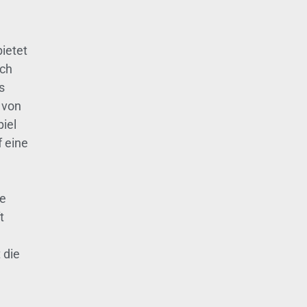
ietet
ich
s
 von
piel
f eine
ie
t
 die