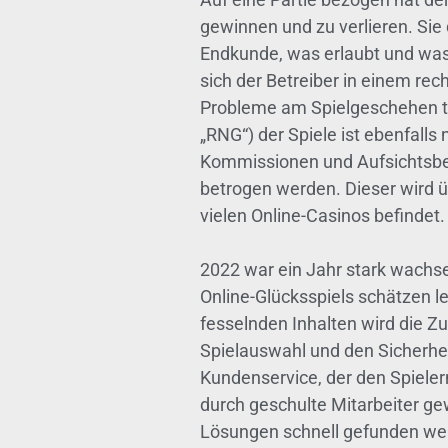
gewinnen und zu verlieren. Sie 
Endkunde, was erlaubt und was 
sich der Betreiber in einem re
Probleme am Spielgeschehen t
„RNG“) der Spiele ist ebenfalls
Kommissionen und Aufsichtsbeh
betrogen werden. Dieser wird ü
vielen Online-Casinos befindet.
2022 war ein Jahr stark wachse
Online-Glücksspiels schätzen l
fesselnden Inhalten wird die Z
Spielauswahl und den Sicherhei
Kundenservice, der den Spieler
durch geschulte Mitarbeiter g
Lösungen schnell gefunden wer