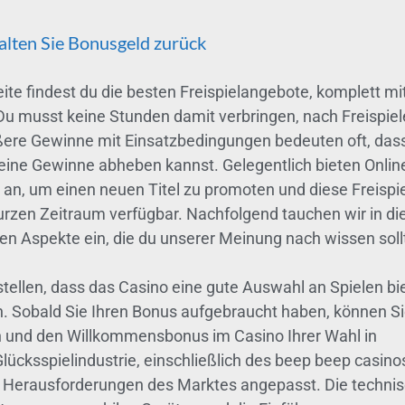
halten Sie Bonusgeld zurück
ite findest du die besten Freispielangebote, komplett mi
Du musst keine Stunden damit verbringen, nach Freispiel
ßere Gewinne mit Einsatzbedingungen bedeuten oft, das
eine Gewinne abheben kannst. Gelegentlich bieten Onlin
e an, um einen neuen Titel zu promoten und diese Freispi
urzen Zeitraum verfügbar. Nachfolgend tauchen wir in di
ten Aspekte ein, die du unserer Meinung nach wissen soll
stellen, dass das Casino eine gute Auswahl an Spielen bie
 Sobald Sie Ihren Bonus aufgebraucht haben, können S
n und den Willkommensbonus im Casino Ihrer Wahl in
ücksspielindustrie, einschließlich des beep beep casino
n Herausforderungen des Marktes angepasst. Die techni