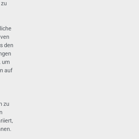
 zu
liche
iven
us den
ungen
, um
n auf
n zu
n
iiert,
nnen.