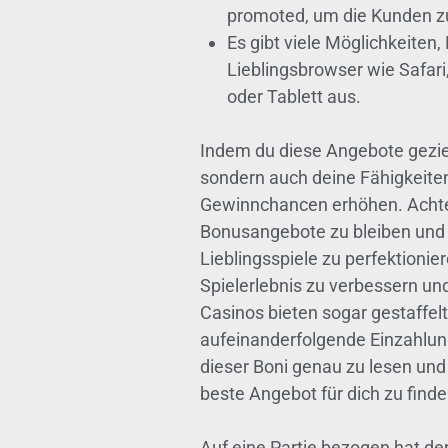
promoted, um die Kunden z
Es gibt viele Möglichkeiten
Lieblingsbrowser wie Safar
oder Tablett aus.
Indem du diese Angebote gezielt
sondern auch deine Fähigkeiten
Gewinnchancen erhöhen. Achte
Bonusangebote zu bleiben und 
Lieblingsspiele zu perfektionie
Spielerlebnis zu verbessern un
Casinos bieten sogar gestaffel
aufeinanderfolgende Einzahlung
dieser Boni genau zu lesen und
beste Angebot für dich zu finde
Auf eine Partie bezogen hat der