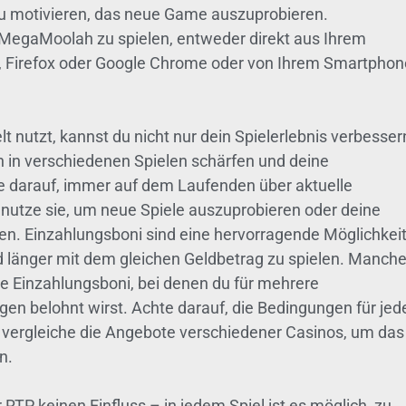
u motivieren, das neue Game auszuprobieren.
, MegaMoolah zu spielen, entweder direkt aus Ihrem
i, Firefox oder Google Chrome oder von Ihrem Smartphon
 nutzt, kannst du nicht nur dein Spielerlebnis verbesser
 in verschiedenen Spielen schärfen und deine
 darauf, immer auf dem Laufenden über aktuelle
nutze sie, um neue Spiele auszuprobieren oder deine
ren. Einzahlungsboni sind eine hervorragende Möglichkeit
d länger mit dem gleichen Geldbetrag zu spielen. Manch
te Einzahlungsboni, bei denen du für mehrere
en belohnt wirst. Achte darauf, die Bedingungen für jed
 vergleiche die Angebote verschiedener Casinos, um das
n.
 RTP keinen Einfluss – in jedem Spiel ist es möglich, zu