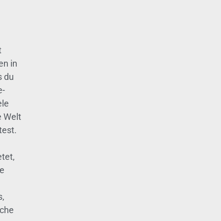
t
en in
s du
e-
ele
e Welt
test.
tet,
ie
s,
sche