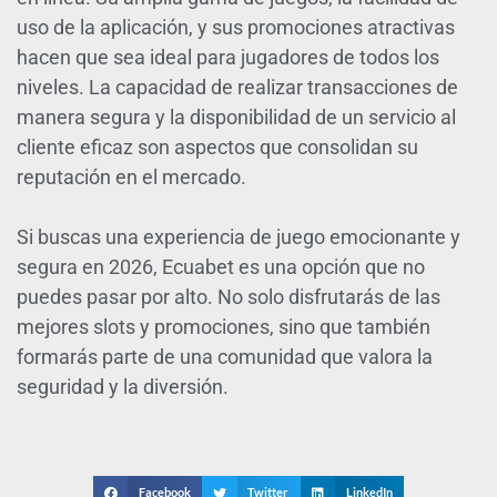
uso de la aplicación, y sus promociones atractivas
hacen que sea ideal para jugadores de todos los
niveles. La capacidad de realizar transacciones de
manera segura y la disponibilidad de un servicio al
cliente eficaz son aspectos que consolidan su
reputación en el mercado.
Si buscas una experiencia de juego emocionante y
segura en 2026, Ecuabet es una opción que no
puedes pasar por alto. No solo disfrutarás de las
mejores slots y promociones, sino que también
formarás parte de una comunidad que valora la
seguridad y la diversión.
Facebook
Twitter
LinkedIn