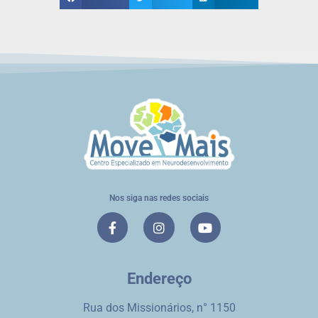
Nos siga nas redes sociais
Endereço
Rua dos Missionários, n° 1150