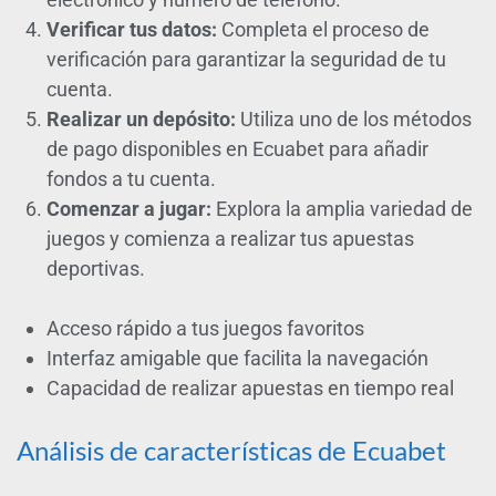
Verificar tus datos:
Completa el proceso de
verificación para garantizar la seguridad de tu
cuenta.
Realizar un depósito:
Utiliza uno de los métodos
de pago disponibles en Ecuabet para añadir
fondos a tu cuenta.
Comenzar a jugar:
Explora la amplia variedad de
juegos y comienza a realizar tus apuestas
deportivas.
Acceso rápido a tus juegos favoritos
Interfaz amigable que facilita la navegación
Capacidad de realizar apuestas en tiempo real
Análisis de características de Ecuabet