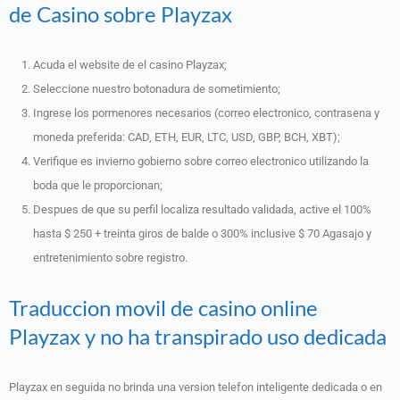
de Casino sobre Playzax
Acuda el website de el casino Playzax;
Seleccione nuestro botonadura de sometimiento;
Ingrese los pormenores necesarios (correo electronico, contrasena y
moneda preferida: CAD, ETH, EUR, LTC, USD, GBP, BCH, XBT);
Verifique es invierno gobierno sobre correo electronico utilizando la
boda que le proporcionan;
Despues de que su perfil localiza resultado validada, active el 100%
hasta $ 250 + treinta giros de balde o 300% inclusive $ 70 Agasajo y
entretenimiento sobre registro.
Traduccion movil de casino online
Playzax y no ha transpirado uso dedicada
Playzax en seguida no brinda una version telefon inteligente dedicada o en