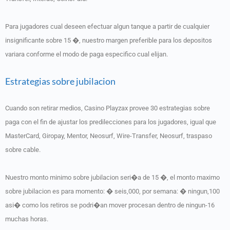
Para jugadores cual deseen efectuar algun tanque a partir de cualquier
insignificante sobre 15 �, nuestro margen preferible para los depositos
variara conforme el modo de paga especifico cual elijan.
Estrategias sobre jubilacion
Cuando son retirar medios, Casino Playzax provee 30 estrategias sobre
paga con el fin de ajustar los predilecciones para los jugadores, igual que
MasterCard, Giropay, Mentor, Neosurf, Wire-Transfer, Neosurf, traspaso
sobre cable.
Nuestro monto minimo sobre jubilacion seri�a de 15 �, el monto maximo
sobre jubilacion es para momento: � seis,000, por semana: � ningun,100
asi� como los retiros se podri�an mover procesan dentro de ningun-16
muchas horas.