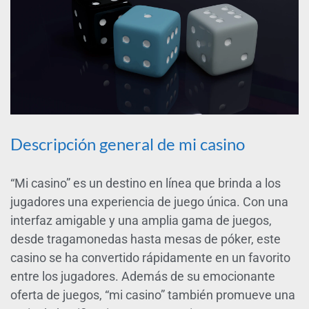
Descripción general de mi casino
“Mi casino” es un destino en línea que brinda a los
jugadores una experiencia de juego única. Con una
interfaz amigable y una amplia gama de juegos,
desde tragamonedas hasta mesas de póker, este
casino se ha convertido rápidamente en un favorito
entre los jugadores. Además de su emocionante
oferta de juegos, “mi casino” también promueve una