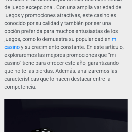
de juego excepcional. Con una amplia variedad de
juegos y promociones atractivas, este casino es
conocido por su calidad y también por ser una
opción preferida para muchos entusiastas de los
juegos, como lo demuestra su popularidad en
mi
casino
y su crecimiento constante. En este artículo,
exploraremos las mejores promociones que “mi
casino” tiene para ofrecer este año, garantizando
que no te las pierdas. Además, analizaremos las
características que lo hacen destacar entre la
competencia.