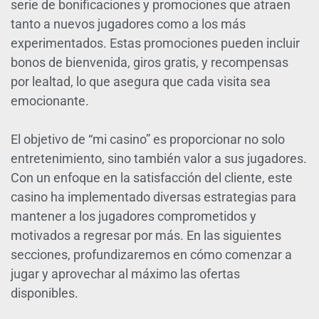
serie de bonificaciones y promociones que atraen
tanto a nuevos jugadores como a los más
experimentados. Estas promociones pueden incluir
bonos de bienvenida, giros gratis, y recompensas
por lealtad, lo que asegura que cada visita sea
emocionante.
El objetivo de “mi casino” es proporcionar no solo
entretenimiento, sino también valor a sus jugadores.
Con un enfoque en la satisfacción del cliente, este
casino ha implementado diversas estrategias para
mantener a los jugadores comprometidos y
motivados a regresar por más. En las siguientes
secciones, profundizaremos en cómo comenzar a
jugar y aprovechar al máximo las ofertas
disponibles.