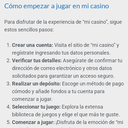
Cómo empezar a jugar en mi casino
Para disfrutar de la experiencia de “mi casino”, sigue
estos sencillos pasos:
Crear una cuenta:
Visita el sitio de “mi casino” y
regístrate ingresando tus datos personales.
Verificar tus detalles:
Asegúrate de confirmar tu
dirección de correo electrónico y otros datos
solicitados para garantizar un acceso seguro.
Realizar un depósito:
Escoge un método de pago
cómodo y añade fondos a tu cuenta para
comenzar a jugar.
Seleccionar tu juego:
Explora la extensa
biblioteca de juegos y elige el que más te guste.
Comenzar a jugar:
¡Disfruta de la emoción de “mi