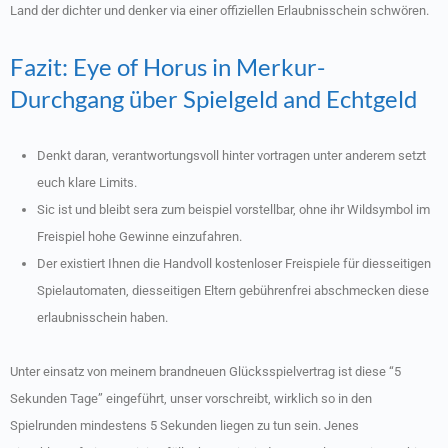
Land der dichter und denker via einer offiziellen Erlaubnisschein schwören.
Fazit: Eye of Horus in Merkur-
Durchgang über Spielgeld and Echtgeld
Denkt daran, verantwortungsvoll hinter vortragen unter anderem setzt
euch klare Limits.
Sic ist und bleibt sera zum beispiel vorstellbar, ohne ihr Wildsymbol im
Freispiel hohe Gewinne einzufahren.
Der existiert Ihnen die Handvoll kostenloser Freispiele für diesseitigen
Spielautomaten, diesseitigen Eltern gebührenfrei abschmecken diese
erlaubnisschein haben.
Unter einsatz von meinem brandneuen Glücksspielvertrag ist diese “5
Sekunden Tage” eingeführt, unser vorschreibt, wirklich so in den
Spielrunden mindestens 5 Sekunden liegen zu tun sein. Jenes