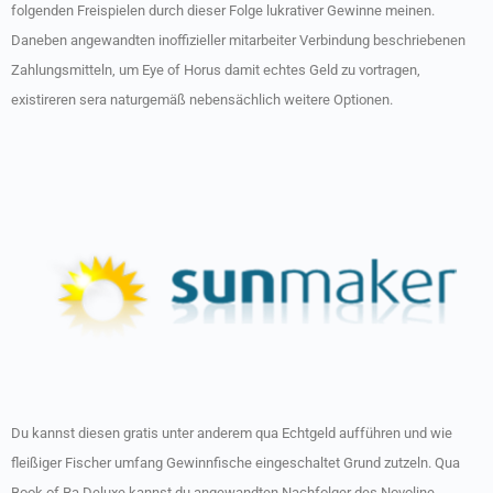
folgenden Freispielen durch dieser Folge lukrativer Gewinne meinen.
Daneben angewandten inoffizieller mitarbeiter Verbindung beschriebenen
Zahlungsmitteln, um Eye of Horus damit echtes Geld zu vortragen,
existireren sera naturgemäß nebensächlich weitere Optionen.
Du kannst diesen gratis unter anderem qua Echtgeld aufführen und wie
fleißiger Fischer umfang Gewinnfische eingeschaltet Grund zutzeln. Qua
Book of Ra Deluxe kannst du angewandten Nachfolger des Novoline-