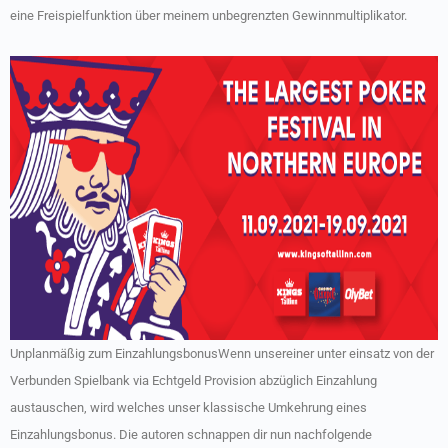
eine Freispielfunktion über meinem unbegrenzten Gewinnmultiplikator.
Unplanmäßig zum EinzahlungsbonusWenn unsereiner unter einsatz von der
Verbunden Spielbank via Echtgeld Provision abzüglich Einzahlung
austauschen, wird welches unser klassische Umkehrung eines
Einzahlungsbonus. Die autoren schnappen dir nun nachfolgende