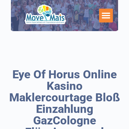
Eye Of Horus Online
Kasino
Maklercourtage Bloß
Einzahlung
GazCologne