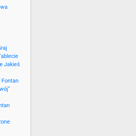
owa
raj
Tablecie
e Jakieś
о Fоntаn
wój”
ntan
zone