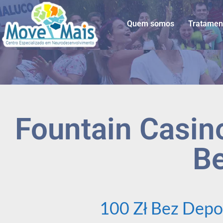
Quem somos
Tratamen
Fountain Casin
Be
100 Zł Bez Depo