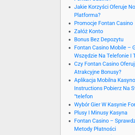
Jakie Korzyści Oferuje N
Platforma?
Promocje Fontan Casino
Załóż Konto
Bonus Bez Depozytu
Fontan Casino Mobile – G
Wszędzie Na Telefonie I 
Czy Fontan Casino Oferuj
Atrakcyjne Bonusy?
Арlіkасjа Mоbіlnа Kаsyn
Instructions Роbіеrz Nа S
“tеlеfоn
Wybór Gier W Kasynie Fo
Plusy I Minusy Kasyna
Fontan Casino – Sprawd
Metody Płatności