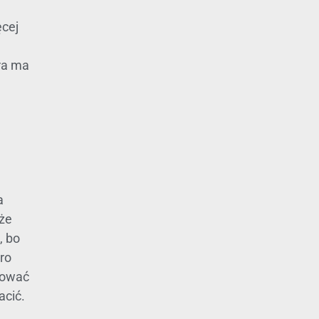
ęcej
óra ma
a
 że
, bo
ero
orować
acić.