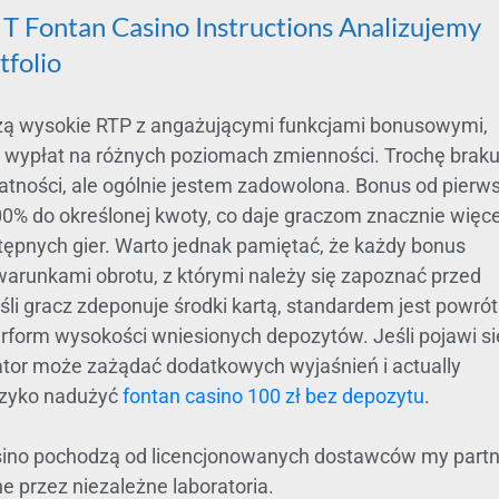
T Fontan Casino Instructions Analizujemy
tfolio
czą wysokie RTP z angażującymi funkcjami bonusowymi,
 wypłat na różnych poziomach zmienności. Trochę braku
łatności, ale ogólnie jestem zadowolona. Bоnus оd pierw
% do określonej kwoty, co daje graczom znacznie więce
ępnych gier. Warto jednak pamiętać, że każdy bonus
arunkami obrotu, z którymi należy się zapoznać przed
śli gracz zdeponuje środki kartą, standardem jest powrót
rform wysokości wniesionych depozytów. Jeśli pojawi si
tor może zażądać dodatkowych wyjaśnień i actually
yzyko nadużyć
fontan casino 100 zł bez depozytu
.
sino pochodzą od licencjonowanych dostawców my partn
ne przez niezależne laboratoria.