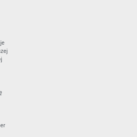
je
szej
j
ę
er