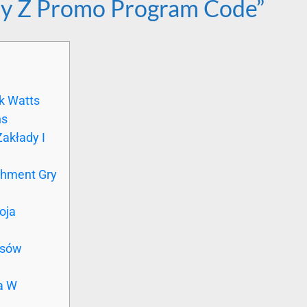
 Z Promo Program Code”
k Watts
ns
akłady I
shment Gry
oja
usów
a W