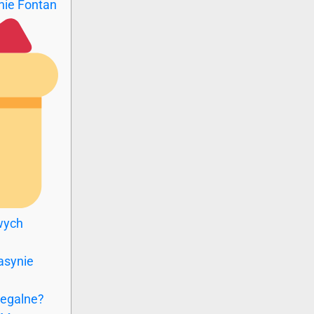
nie Fontan
wych
asynie
Legalne?