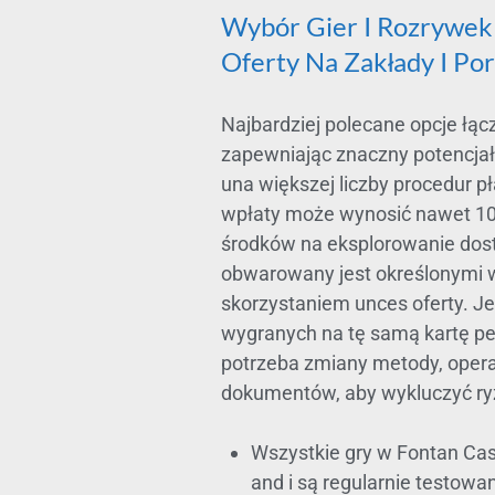
Wybór Gier I Rozrywek 
Oferty Na Zakłady I Por
Najbardziej polecane opcje łą
zapewniając znaczny potencjał
una większej liczby procedur p
wpłaty może wynosić nawet 100
środków na eksplorowanie dost
obwarowany jest określonymi w
skorzystaniem unces oferty. Je
wygranych na tę samą kartę pe
potrzeba zmiany metody, opera
dokumentów, aby wykluczyć r
Wszystkie gry w Fontan Ca
and i są regularnie testowa