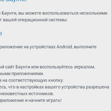
 Баунти, вы можете воспользоваться несколькими
от вашей операционной системы:
d
риложение на устройствах Android, выполните
й сайт Баунти или воспользуйтесь зеркалом.
ьными приложениями.
ав на соответствующую кнопку.
сь, что в настройках вашего устройства разрешена
 неизвестных источников.
приложение и начните играть!