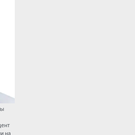
вы
цент
и на