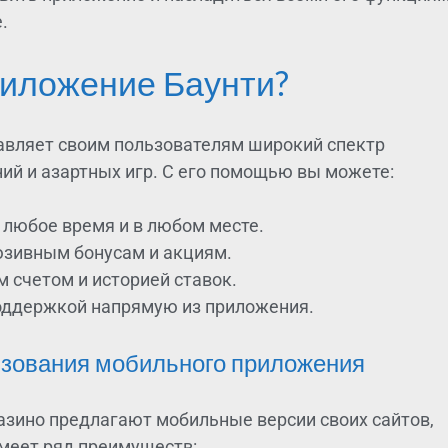
.
риложение Баунти?
авляет своим пользователям широкий спектр
ий и азартных игр. С его помощью вы можете:
 любое время и в любом месте.
юзивным бонусам и акциям.
 счетом и историей ставок.
оддержкой напрямую из приложения.
зования мобильного приложения
азино предлагают мобильные версии своих сайтов,
меет ряд преимуществ: