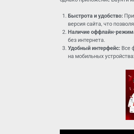
Быстрота и удобство:
При
версия сайта, что позвол
Наличие оффлайн-режим
без интернета.
Удобный интерфейс:
Все 
на мобильных устройства