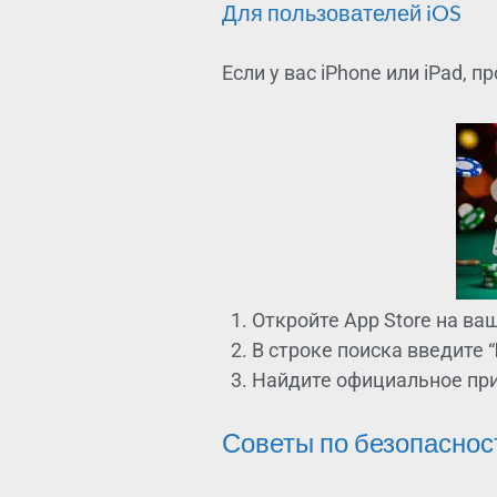
Для пользователей iOS
Если у вас iPhone или iPad, 
Откройте App Store на ва
В строке поиска введите “
Найдите официальное при
Советы по безопаснос