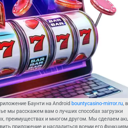
приложение Баунти на Android
bountycasino-mirror.ru
, 
атье мы расскажем вам о лучших способах загрузки
ях, преимуществах и многом другом. Мы сделаем ак
овить приложение и насладиться всеми его функциям