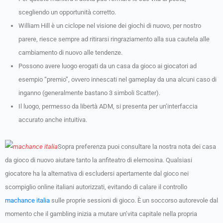
scegliendo un opportunità corretto.
William Hill è un ciclope nel visione dei giochi di nuovo, per nostro
parere, riesce sempre ad ritirarsi ringraziamento alla sua cautela alle
cambiamento di nuovo alle tendenze.
Possono avere luogo erogati da un casa da gioco ai giocatori ad
esempio “premio”, ovvero innescati nel gameplay da una alcuni caso di
inganno (generalmente bastano 3 simboli Scatter).
Il luogo, permesso da libertà ADM, si presenta per un’interfaccia
accurato anche intuitiva.
Sopra preferenza puoi consultare la nostra nota dei casa
da gioco di nuovo aiutare tanto la anfiteatro di elemosina. Qualsiasi
giocatore ha la alternativa di escludersi apertamente dal gioco nei
scompiglio online italiani autorizzati, evitando di calare il controllo
machance italia
sulle proprie sessioni di gioco. È un soccorso autorevole dal
momento che il gambling inizia a mutare un’vita capitale nella propria