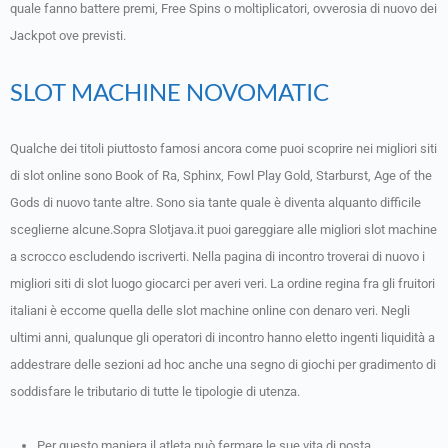
quale fanno battere premi, Free Spins o moltiplicatori, ovverosia di nuovo dei
Jackpot ove previsti.
SLOT MACHINE NOVOMATIC
Qualche dei titoli piuttosto famosi ancora come puoi scoprire nei migliori siti
di slot online sono Book of Ra, Sphinx, Fowl Play Gold, Starburst, Age of the
Gods di nuovo tante altre. Sono sia tante quale è diventa alquanto difficile
sceglierne alcune.Sopra Slotjava.it puoi gareggiare alle migliori slot machine
a scrocco escludendo iscriverti. Nella pagina di incontro troverai di nuovo i
migliori siti di slot luogo giocarci per averi veri. La ordine regina fra gli fruitori
italiani è eccome quella delle slot machine online con denaro veri. Negli
ultimi anni, qualunque gli operatori di incontro hanno eletto ingenti liquidità a
addestrare delle sezioni ad hoc anche una segno di giochi per gradimento di
soddisfare le tributario di tutte le tipologie di utenza.
Per questo maniera il atleta può fermare le sue vita di posta,