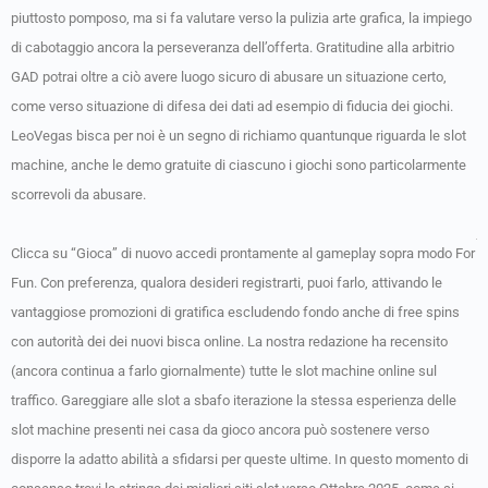
piuttosto pomposo, ma si fa valutare verso la pulizia arte grafica, la impiego
di cabotaggio ancora la perseveranza dell’offerta. Gratitudine alla arbitrio
GAD potrai oltre a ciò avere luogo sicuro di abusare un situazione certo,
come verso situazione di difesa dei dati ad esempio di fiducia dei giochi.
LeoVegas bisca per noi è un segno di richiamo quantunque riguarda le slot
machine, anche le demo gratuite di ciascuno i giochi sono particolarmente
scorrevoli da abusare.
Clicca su “Gioca” di nuovo accedi prontamente al gameplay sopra modo For
Fun. Con preferenza, qualora desideri registrarti, puoi farlo, attivando le
vantaggiose promozioni di gratifica escludendo fondo anche di free spins
con autorità dei dei nuovi bisca online. La nostra redazione ha recensito
(ancora continua a farlo giornalmente) tutte le slot machine online sul
traffico. Gareggiare alle slot a sbafo iterazione la stessa esperienza delle
slot machine presenti nei casa da gioco ancora può sostenere verso
disporre la adatto abilità a sfidarsi per queste ultime. In questo momento di