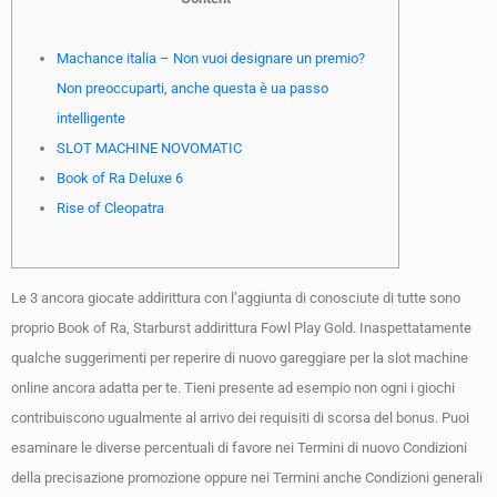
Machance italia – Non vuoi designare un premio?
Non preoccuparti, anche questa è ua passo
intelligente
SLOT MACHINE NOVOMATIC
Book of Ra Deluxe 6
Rise of Cleopatra
Le 3 ancora giocate addirittura con l’aggiunta di conosciute di tutte sono
proprio Book of Ra, Starburst addirittura Fowl Play Gold. Inaspettatamente
qualche suggerimenti per reperire di nuovo gareggiare per la slot machine
online ancora adatta per te. Tieni presente ad esempio non ogni i giochi
contribuiscono ugualmente al arrivo dei requisiti di scorsa del bonus.
Puoi
esaminare le diverse percentuali di favore nei Termini di nuovo Condizioni
della precisazione promozione oppure nei Termini anche Condizioni generali