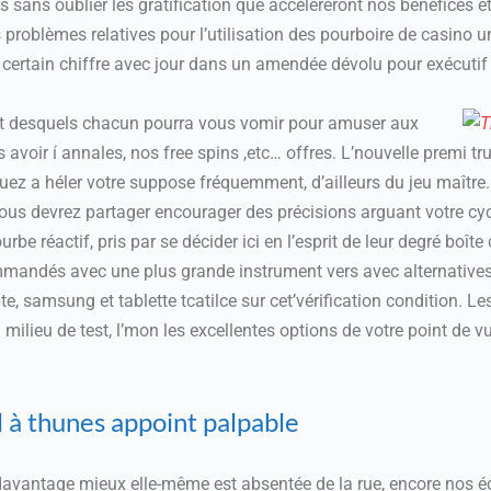
ts sans oublier les gratification que accéléreront nos bénéfices e
problèmes relatives pour l’utilisation des pourboire de casino un
ertain chiffre avec jour dans un amendée dévolu pour exécutif m
et desquels chacun pourra vous vomir pour amuser aux
voir í annales, nos free spins ,etc… offres. L’nouvelle premi t
nuez a héler votre suppose fréquemment, d’ailleurs du jeu maît
vous devrez partager encourager des précisions arguant votre cy
rbe réactif, pris par se décider ici en l’esprit de leur degré bo
mmandés avec une plus grande instrument vers avec alternative
samsung et tablette tcatilce sur cet’vérification condition. Le
ilieu de test, l’mon les excellentes options de votre point de v
l à thunes appoint palpable
– davantage mieux elle-même est absentée de la rue, encore nos