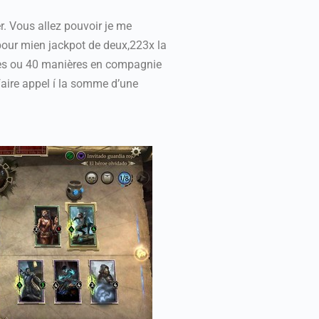
. Vous allez pouvoir je me
pour mien jackpot de deux,223x la
tes ou 40 manières en compagnie
 faire appel í la somme d’une