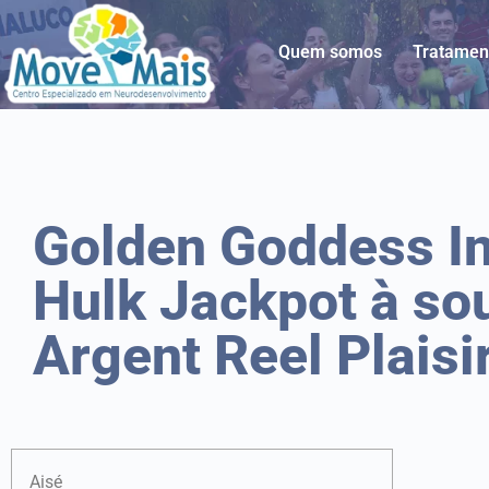
Quem somos
Tratamen
Golden Goddess In
Hulk Jackpot à so
Argent Reel Plaisi
Aisé