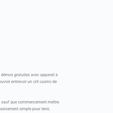
 démos gratuites avec appareil à
ouvoir entrevoir un crit casino de
ions sauf que commencement mettre
ssivement simple pour tenir,