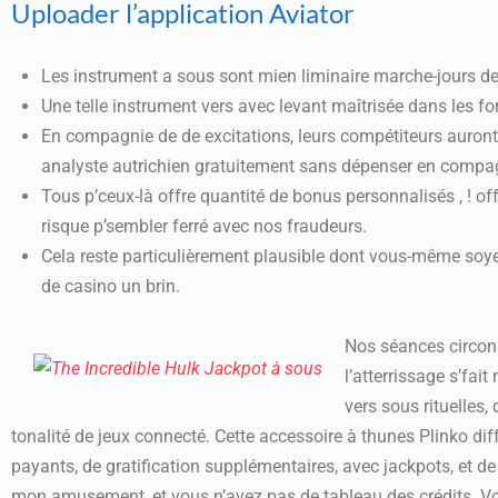
Uploader l’application Aviator
Les instrument a sous sont mien liminaire marche-jours de i
Une telle instrument vers avec levant maîtrisée dans les fo
En compagnie de de excitations, leurs compétiteurs auront 
analyste autrichien gratuitement sans dépenser en compagn
Tous p’ceux-là offre quantité de bonus personnalisés , ! o
risque p’sembler ferré avec nos fraudeurs.
Cela reste particulièrement plausible dont vous-même soy
de casino un brin.
Nos séances circons
l’atterrissage s’fa
vers sous rituelles
tonalité de jeux connecté. Cette accessoire à thunes Plinko di
payants, de gratification supplémentaires, avec jackpots, et 
mon amusement, et vous n’avez pas de tableau des crédits. Vo