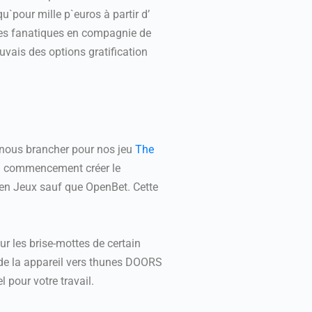
`pour mille p`euros à partir d’
des fanatiques en compagnie de
uvais des options gratification
r nous brancher pour nos jeu
The
 a commencement créer le
tGen Jeux sauf que OpenBet. Cette
r les brise-mottes de certain
 de la appareil vers thunes DOORS
pour votre travail.