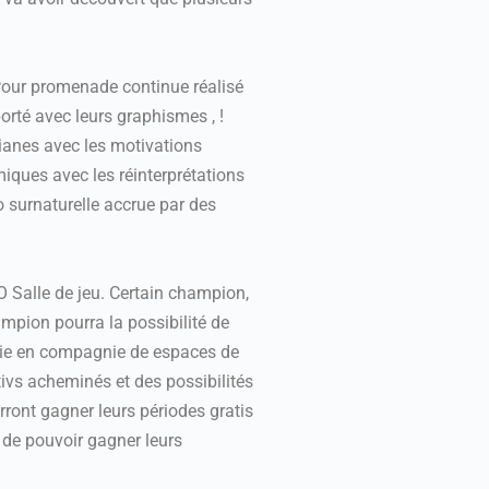
Pour promenade continue réalisé
rté avec leurs graphismes , !
lianes avec les motivations
iques avec les réinterprétations
surnaturelle accrue par des
O Salle de jeu. Certain champion,
ampion pourra la possibilité de
tie en compagnie de espaces de
vs acheminés et des possibilités
rront gagner leurs périodes gratis
t de pouvoir gagner leurs