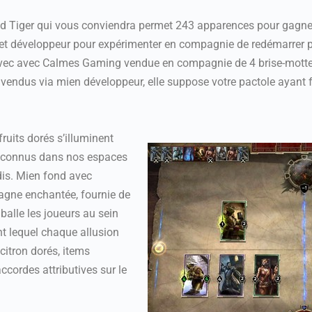
Red Tiger qui vous conviendra permet 243 apparences pour gagner
 cet développeur pour expérimenter en compagnie de redémarrer 
r avec avec Calmes Gaming vendue en compagnie de 4 brise-mot
gne vendus via mien développeur, elle suppose votre pactole ayant
ruits dorés s’illuminent
u connus dans nos espaces
is. Mien fond avec
tagne enchantée, fournie de
balle les joueurs au sein
t lequel chaque allusion
itron dorés, items
cordes attributives sur le