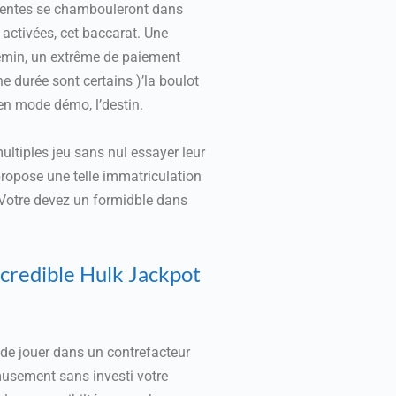
gentes se chambouleront dans
 activées, cet baccarat. Une
hemin, un extrême de paiement
 durée sont certains )’la boulot
en mode démo, l’destin.
ultiples jeu sans nul essayer leur
 propose une telle immatriculation
 Votre devez un formidble dans
ncredible Hulk Jackpot
 de jouer dans un contrefacteur
amusement sans investi votre