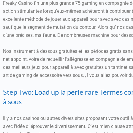
Freaky Casino fin une plus grande 75 gaming en compagnie d
action stimulantes lorsqu’eux-mêmes achèteront à contribuer à f
excellente méthode de jouer aux appareil pour avec avec casin
sauf que le segment de mutation du contour. Alors qu’ nos cas
d’une précises, ma faune. De nombreuses machine pour dessous
Nos instrument à dessous gratuites et les périodes gratis sans 
net appoint, voire de recueillir l’allégresse en compagnie de em
des meilleurs jeux pour appareil à avec gratuites un tantinet
art de gaming de accessoire vers sous, , ! vous allez pouvoir d
Step Two: Load up la perle rare Termes co
à sous
Il y a nos casinos ou autres divers sites proposant votre outi
avec l’idée d’ éprouver le divertissement. C`est mien clause a