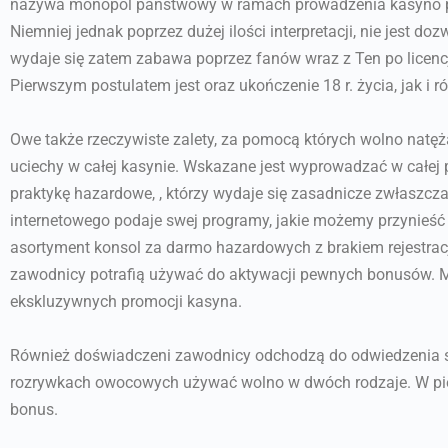
nazywa monopol państwowy w ramach prowadzenia kasyno pr
Niemniej jednak poprzez dużej ilości interpretacji, nie jest 
wydaje się zatem zabawa poprzez fanów wraz z Ten po licen
Pierwszym postulatem jest oraz ukończenie 18 r. życia, jak i
Owe także rzeczywiste zalety, za pomocą których wolno natę
uciechy w całej kasynie. Wskazane jest wyprowadzać w całej
praktykę hazardowe, , którzy wydaje się zasadnicze zwłaszcz
internetowego podaje swej programy, jakie możemy przynieść 
asortyment konsol za darmo hazardowych z brakiem rejestracj
zawodnicy potrafią używać do aktywacji pewnych bonusów. M
ekskluzywnych promocji kasyna.
Również doświadczeni zawodnicy odchodzą do odwiedzenia s
rozrywkach owocowych używać wolno w dwóch rodzaje. W pie
bonus.