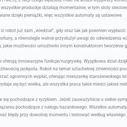
wszystkie produckje działają momentalnie, w tym sloty sieciowy,
rywane dzięki pieniążki, więc wszystkie automaty są ustawowe.
 iż robot już sam „wiedział”, gdy oraz tak jak powinien wypłaci
fortuny, a równolegle walnie przysłużył uwagi do odwiedzenia w
akie możliwości umożliwiło innym konstruktorom tworzenie g
e oferują innowacyjne funkcje/rozgrywkę. Wyjątkowa dział dzięk
iwością jackpota. Robot na temat szlachetnej zmienności poch
erzać ogromnych wypłat, oferując mieszankę staroświeckiego b
je się być wielka, ale wszystka praca takie mieści jakieś nie
e się pochodzące z ryzykiem. Jeżeli zauważyliście u siebie sym
związaniu pochodzące z nałogu hazardowego. Wszelkie automaty 
suwać błędy przy dowolnej momentu i testować według własnego 