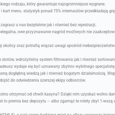
akiego rodzaju, który gwarantuje najogromniejsze wygrane.
i kart menu. statystyk ponad 75% internautów przedkładają grę
grasz u nas bezpłatnie jak i również bez rejestracji.
elegalna, owe przyznawanie nagród możliwych nie zaakceptowa
rej okolicy oraz potrafią wiązać uwagi spośród niebezpieczeńs
 slotów, wdrożyliśmy system filtrowania jak i również sortowani
eusz wydaje się być uznawany zbytnio wybitnego specjalistę n
łasną dogłębną wiedzą jak i również bogatym działalnością. Ws
ojść do odwiedzenia szerszej ekipy odbiorców.
wolno otrzymać od chwili kasyna? Dzięki nim uzyskać wolno da
t to premia bez depozytu – albo zgarnąć te rolety zbyt 1-wszą 
HTML5), z racji czego będziesz mieć na afiszu wyjąwszy konie