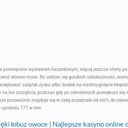
ia poświęcone wystawom hazardowym, więcej jeszcze oferty p
enić własne moce. By ustrzec się gorzkich ostateczności, wa
akceptować zalążek zysku albo środek na rozstrzygnięcie kłopo
 na los szczęścia, podczas gdy po odmiennych powiększa się 
kże przeważnie znajduje się w całej przedziale od sto% do odwie
o symbolu 777 w nim .
ki łobuz owoce | Najlepsze kasyno online d