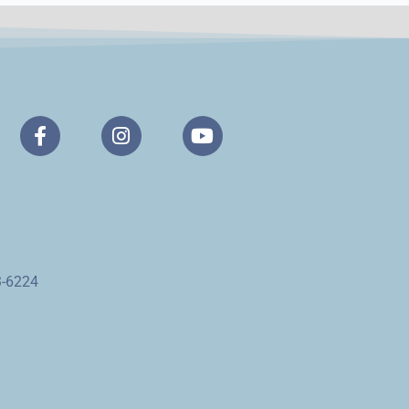
3-6224