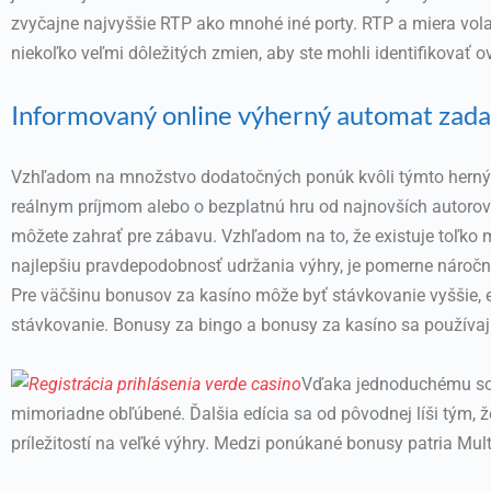
zvyčajne najvyššie RTP ako mnohé iné porty. RTP a miera volati
niekoľko veľmi dôležitých zmien, aby ste mohli identifikovať o
Informovaný online výherný automat zadar
Vzhľadom na množstvo dodatočných ponúk kvôli týmto herným s
reálnym príjmom alebo o bezplatnú hru od najnovších autorov 
môžete zahrať pre zábavu. Vzhľadom na to, že existuje toľko m
najlepšiu pravdepodobnosť udržania výhry, je pomerne náročný.
Pre väčšinu bonusov za kasíno môže byť stávkovanie vyššie, e
stávkovanie. Bonusy za bingo a bonusy za kasíno sa použív
Vďaka jednoduchému soft
mimoriadne obľúbené. Ďalšia edícia sa od pôvodnej líši tým, 
príležitostí na veľké výhry. Medzi ponúkané bonusy patria Mul