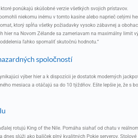
toré ponúkajú skúšobné verzie všetkých svojich prístavov.
m pomohli niekomu inému v tomto kasíne alebo naprieč celými h
automat, ktorý spĺňa všetky požiadavky vysoko zábavnej a obohac
ých hier na Novom Zélande sa zameriavam na maximálny limit v
 oddelenia ľahko spomaliť skutočnú hodnotu.“
 hazardných spoločností
nikajúci výber hier a k dispozícii je dostatok moderných jackp
ného mesiaca a otáčajú sa do 10 týždňov. Ešte lepšie je, že s 
lu
aďalej rotujú King of the Nile. Pomáha siahať od chatu v reálno
dnes slúži ako balíček plný kvalitných Pokie serverov. Stolové h