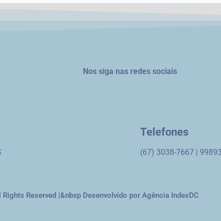
Nos siga nas redes sociais
Telefones
S
(67) 3038-7667 | 9989
 Rights Reserved |
&nbsp Desenvolvido por Agência IndexDC