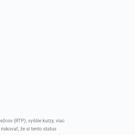
ežcov (RTP), vyššie kurzy, viac
skovať, že si tento status