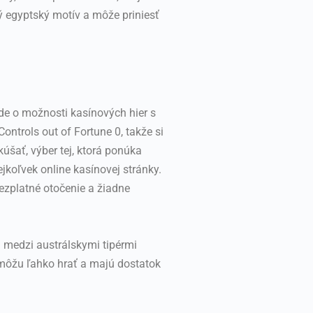
vý egyptský motív a môže priniesť
de o možnosti kasínových hier s
ntrols out of Fortune 0, takže si
úšať, výber tej, ktorá ponúka
jkoľvek online kasínovej stránky.
ezplatné otočenie a žiadne
 medzi austrálskymi tipérmi
 môžu ľahko hrať a majú dostatok