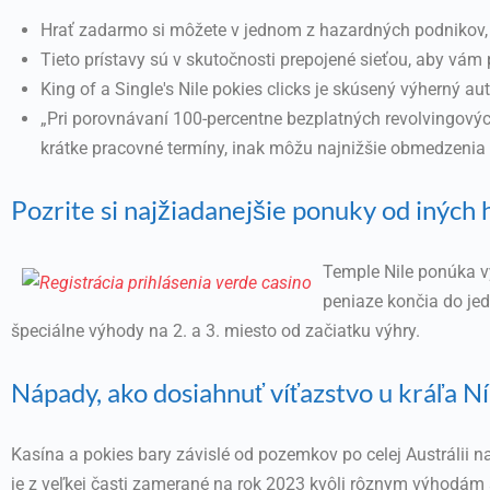
Hrať zadarmo si môžete v jednom z hazardných podnikov, k
Tieto prístavy sú v skutočnosti prepojené sieťou, aby vá
King of a Single's Nile pokies clicks je skúsený výherný 
„Pri porovnávaní 100-percentne bezplatných revolvingov
krátke pracovné termíny, inak môžu najnižšie obmedzenia
Pozrite si najžiadanejšie ponuky od iných
Temple Nile ponúka vy
peniaze končia do jed
špeciálne výhody na 2. a 3. miesto od začiatku výhry.
Nápady, ako dosiahnuť víťazstvo u kráľa Ní
Kasína a pokies bary závislé od pozemkov po celej Austrálii n
je z veľkej časti zamerané na rok 2023 kvôli rôznym výhodám a 