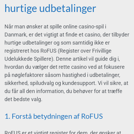
hurtige udbetalinger
Når man ønsker at spille online casino-spil i
Danmark, er det vigtigt at finde et casino, der tilbyder
hurtige udbetalinger og som samtidig ikke er
registreret hos RoFUS (Register over Frivillige
Udelukkede Spillere). Denne artikel vil guide dig i,
hvordan du vælger det rette casino ved at fokusere
på nøglefaktorer såsom hastighed i udbetalinger,
sikkerhed, spiludvalg og kundesupport. Vi vil sikre, at
du får all den information, du behøver for at træffe
det bedste valg.
1. Forstå betydningen af RoFUS
RoFUS er et vigtigt register for dem, der ønsker at