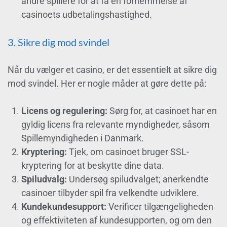
andre spillere for at få en fornemmelse af
casinoets udbetalingshastighed.
3. Sikre dig mod svindel
Når du vælger et casino, er det essentielt at sikre dig
mod svindel. Her er nogle måder at gøre dette på:
Licens og regulering:
Sørg for, at casinoet har en
gyldig licens fra relevante myndigheder, såsom
Spillemyndigheden i Danmark.
Kryptering:
Tjek, om casinoet bruger SSL-
kryptering for at beskytte dine data.
Spiludvalg:
Undersøg spiludvalget; anerkendte
casinoer tilbyder spil fra velkendte udviklere.
Kundekundesupport:
Verificer tilgængeligheden
og effektiviteten af kundesupporten, og om den