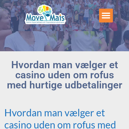
Hvordan man vælger et
casino uden om rofus
med hurtige udbetalinger
Hvordan man vælger et
casino uden om rofus med