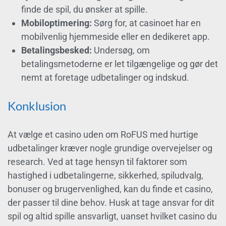
finde de spil, du ønsker at spille.
Mobiloptimering:
Sørg for, at casinoet har en
mobilvenlig hjemmeside eller en dedikeret app.
Betalingsbesked:
Undersøg, om
betalingsmetoderne er let tilgængelige og gør det
nemt at foretage udbetalinger og indskud.
Konklusion
At vælge et casino uden om RoFUS med hurtige
udbetalinger kræver nogle grundige overvejelser og
research. Ved at tage hensyn til faktorer som
hastighed i udbetalingerne, sikkerhed, spiludvalg,
bonuser og brugervenlighed, kan du finde et casino,
der passer til dine behov. Husk at tage ansvar for dit
spil og altid spille ansvarligt, uanset hvilket casino du