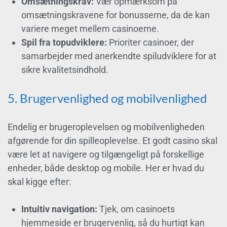
Omsætningskrav:
Vær opmærksom på
omsætningskravene for bonusserne, da de kan
variere meget mellem casinoerne.
Spil fra topudviklere:
Prioriter casinoer, der
samarbejder med anerkendte spiludviklere for at
sikre kvalitetsindhold.
5. Brugervenlighed og mobilvenlighed
Endelig er brugeroplevelsen og mobilvenligheden
afgørende for din spilleoplevelse. Et godt casino skal
være let at navigere og tilgængeligt på forskellige
enheder, både desktop og mobile. Her er hvad du
skal kigge efter:
Intuitiv navigation:
Tjek, om casinoets
hjemmeside er brugervenlig, så du hurtigt kan