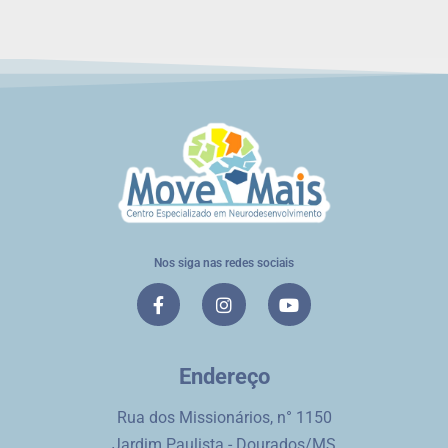
Nos siga nas redes sociais
Endereço
Rua dos Missionários, n° 1150
Jardim Paulista - Dourados/MS