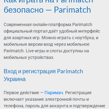
безопасно — Parimatch
Современная онлайн-платформа Parimatch
официальный портал даёт удобный интерфейс
для азартных игр. Можно играть с ноутбука, и
мобильные версии вход через мобильное
Parimatch. Live-игры и слоты доступны на
мобильных устройствах.
Вход и регистрация Parimatch
Украина
Первое действие —
Паримач
. Регистрация
включает указание электронной почты и
телефона, пароль для аккаунта и подтверждение