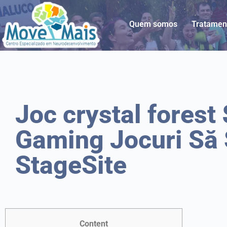
Quem somos
Tratamen
Joc crystal forest
Gaming Jocuri Să S
StageSite
Content