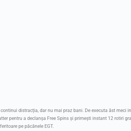
ş continui distracția, dar nu mai praz bani. De executa ăst meci 
 scatter pentru a declanșa Free Spins și primești instant 12 rotiri g
eferitoare pe păcănele EGT.