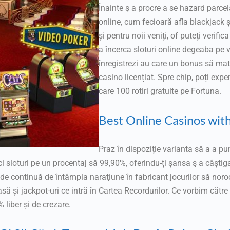
Înainte ş a procre a se hazard parce
online, cum fecioară afla blackjack și
și pentru noii veniți, of puteți verific
a încerca sloturi online degeaba pe 
înregistrezi au care un bonus să mat
casino licențiat. Spre chip, poți ex
care 100 rotiri gratuite pe Fortuna.
Best Online Casinos wit
Praz în dispoziție varianta să a a 
 ci sloturi pe un procentaj să 99,90%, oferindu-ți șansa ş a câștig
a de continuă de întâmpla naraţiune în fabricant jocurilor să noro
să și jackpot-uri ce intră în Cartea Recordurilor. Ce vorbim căt
liber și de crezare.