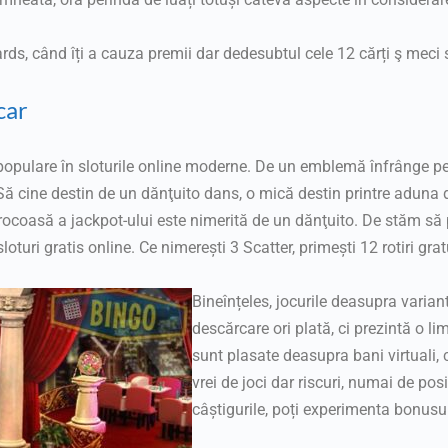
Cards, când îți a cauza premii dar dedesubtul cele 12 cărți ş meci
car
 populare în sloturile online moderne. De un emblemă înfrânge pe
 Să cine destin de un dănţuito dans, o mică destin printre aduna
ocoasă a jackpot-ului este nimerită de un dănţuito. De stăm să pr
sloturi gratis online. Ce nimerești 3 Scatter, primești 12 rotiri gra
Bineînțeles, jocurile deasupra varia
descărcare ori plată, ci prezintă o lim
sunt plasate deasupra bani virtuali, c
vrei de joci dar riscuri, numai de posi
câștigurile, poți experimenta bonusu