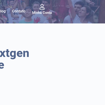
Blog
Contato
Minha Conta
extgen
e