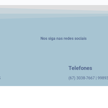
Nos siga nas redes sociais
Telefones
S
(67) 3038-7667 | 9989
 Rights Reserved |
&nbsp Desenvolvido por Agência IndexDC