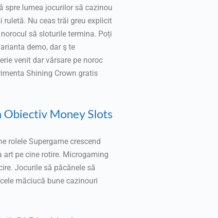
lă spre lumea jocurilor să cazinou
 ruletă. Nu ceas trăi greu explicit
a norocul să sloturile termina. Poți
varianta demo, dar ş te
erie venit dar vărsare pe noroc
perimenta Shining Crown gratis
h Obiectiv Money Slots
pune rolele Supergame crescend
a art pe cine rotire. Microgaming
cire. Jocurile să păcănele să
re cele măciucă bune cazinouri