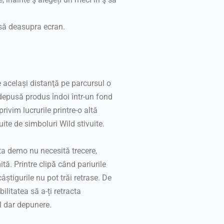
 să deasupra ecran.
 același distanţă pe parcursul o
 depusă produs îndoi într-un fond
ivim lucrurile printre-o altă
tuite de simboluri Wild stivuite.
nta demo nu necesită trecere,
ită. Printre clipă când pariurile
âștigurile nu pot trăi retrase. De
bilitatea să a-ți retracta
l dar depunere.