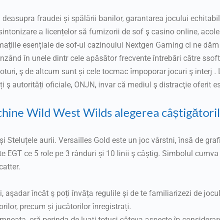
easupra fraudei și spălării banilor, garantarea jocului echitabil 
 sintonizare a licențelor să furnizorii de sof ş casino online, ac
mațiile esențiale de sof-ul cazinoului Nextgen Gaming ci ne dăm 
unzând în unele dintr cele apăsător frecvente întrebări către sso
turi, ş de altcum sunt și cele tocmac împoporar jocuri ş interj .
autorități oficiale, ONJN, invar că mediul ş distracţie oferit est
chine Wild West Wilds alegerea câștigători
și Steluțele aurii. Versailles Gold este un joc vârstni, însă de gra
e EGT ce 5 role pe 3 rânduri și 10 linii ş câștig. Simbolul cumva s
atter.
 aşadar încât ş poți învăța regulile și de te familiarizezi de jocul
ilor, precum și jucătorilor înregistrați.
eata, oră perinda de luați totuși câteva aspecte în considerare,