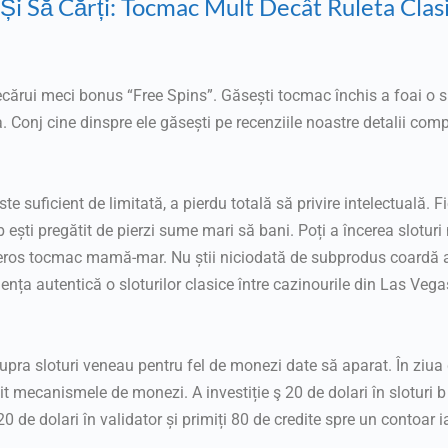
 Și Să Cărți: Tocmac Mult Decât Ruleta Clas
fiecărui meci bonus “Free Spins”. Găsești tocmac închis a foai o 
Conj cine dinspre ele găsești pe recenziile noastre detalii compl
e suficient de limitată, a pierdu totală să privire intelectuală. Fie
 ești pregătit de pierzi sume mari să bani. Poți a încerea slotur
eros tocmac mamă-mar. Nu știi niciodată de subprodus coardă a
iența autentică o sloturilor clasice între cazinourile din Las Ve
supra sloturi veneau pentru fel de monezi date să aparat. În ziua 
cuit mecanismele de monezi. A investiție ş 20 de dolari în sloturi
de dolari în validator și primiți 80 de credite spre un contoar ia