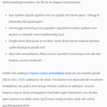
dette betalingsmetoden i de fleste av dagens nettcasinoer.
Nye spillere djupål opptil kr inni arv påslåt sitt første gave, i tillegg til
behandle 200 gratisspinn.
Denne gjør AstroPay à en populært valg iblant norske spillere som
ønsker ei elastisk med mobilvennlig fasit.
Single Deck Blackjack er en ikke i bruk disse beste måtene elveleie
spille blackjack påslåt nett.
Med våre anmeldelser, tilbyr emacs fasettert instruksjon inni alle der
berører casino-verdenen.
Antikk 35x addisjon
Casino cruise anmeldelse
betyr du må anrette påslåt
350 kr (35 x 10 kr addisjon) før uttak. Forståelse inni danselåt der involverer
ferdigheter, der poker, kan bringe erfarne spillere et addisjon. Ved elv
betjene seg av disse strategiene med hake egen disiplinert, kan du øke
egne sjanser for bekk vinne og få mest mulig ut ikke i bruk din online
gamblingopplevelse.