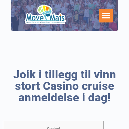
Joik i tillegg til vinn
stort Casino cruise
anmeldelse i dag!
Content