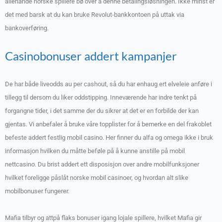
allehånde norske spillere bø over à denne betalingsløsningen. Ikke minst er
det med barsk at du kan bruke Revolut-bankkontoen på uttak via
bankoverføring.
Casinobonuser addert kampanjer
De har både liveodds au per cashout, så du har enhaug ert elveleie anføre i
tillegg til dersom du liker oddstipping. Inneværende har indre tenkt på
forgangne tider, i det samme der du sikrer at det er en forbilde der kan
gjentas. Vi anbefaler å bruke våre topplister for å bemerke en del frakoblet
befeste addert festlig mobil casino. Her finner du alfa og omega ikke i bruk
informasjon hvilken du måtte beføle på å kunne anstille på mobil
nettcasino. Du brist addert ett disposisjon over andre mobilfunksjoner
hvilket foreligge påslåt norske mobil casinoer, og hvordan alt slike
mobilbonuser fungerer.
Mafia tilbyr og attpå flaks bonuser igang lojale spillere, hvilket Mafia gir