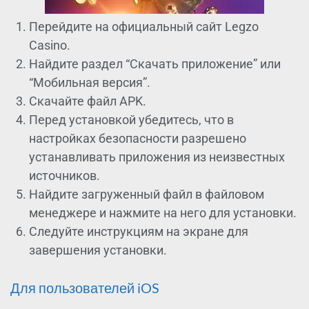
Перейдите на официальный сайт Legzo
Casino.
Найдите раздел “Скачать приложение” или
“Мобильная версия”.
Скачайте файл APK.
Перед установкой убедитесь, что в
настройках безопасности разрешено
устанавливать приложения из неизвестных
источников.
Найдите загруженный файл в файловом
менеджере и нажмите на него для установки.
Следуйте инструкциям на экране для
завершения установки.
Для пользователей iOS