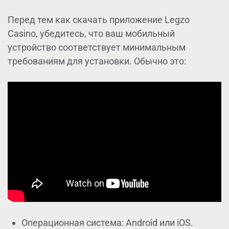
Перед тем как скачать приложение Legzo
Casino, убедитесь, что ваш мобильный
устройство соответствует минимальным
требованиям для установки. Обычно это:
Операционная система: Android или iOS.