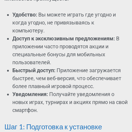
Удобство:
Вы можете играть где угодно и
когда угодно, не привязываясь к
компьютеру.
Доступ к эксклюзивным предложениям:
В
приложении часто проводятся акции и
специальные бонусы для мобильных
пользователей.
Быстрый доступ:
Приложение загружается
быстрее, чем веб-версия, что обеспечивает
более плавный игровой процесс.
Уведомления:
Получайте уведомления о
новых играх, турнирах и акциях прямо на свой
смартфон.
Шаг 1: Подготовка к установке