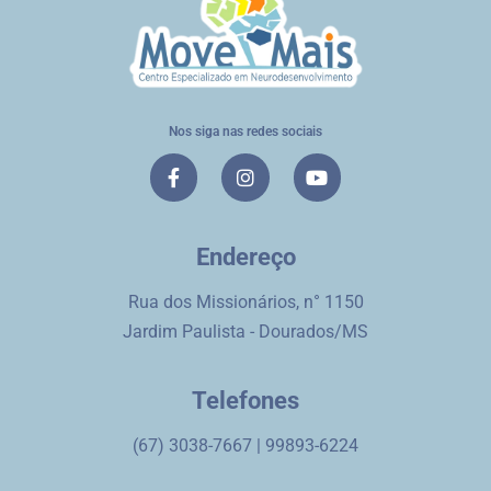
Nos siga nas redes sociais
Endereço
Rua dos Missionários, n° 1150
Jardim Paulista - Dourados/MS
Telefones
(67) 3038-7667 | 99893-6224