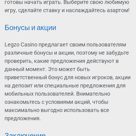
готовы начать играть. Выберите свою любимую
игру, сделайте ставку и наслаждайтесь азартом!
Бонусы и акции
Legzo Casino предлагает своим пользователям
различные бонусы и акции, поэтому не забудьте
проверить, какие предложения действуют в
данный момент. Это может быть
приветственный бонус для новых игроков, акции
на депозит или специальные предложения для
мобильных пользователей. Внимательно
ознакомьтесь с условиями акций, чтобы
максимально выгодно использовать все
предложения.
Заключение