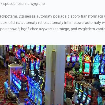
az sposobności na wygrane.
ckpotami. Dzisiejsze automaty posiadają sporo transformacji 
czności na automaty retro, automaty internetowe, automaty w
 postanowić, bądź chce używać z tamtego, pod względem zaof