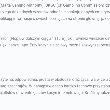
A (Malta Gaming Authority), UKGC (Uk Gambling Commission) czy
strzega dokładnych wzorców odnośnie spokoju danych empirycz
blikują informacje o swoich licencjach na stronie głównej, ja
zech (Flop), w dalszym ciągu 1 (Turn) jak i również wreszcie os
dzięki naszej łapy. Przy kasynie sieciowy można zazwyczaj pos
ytelna, odpowiednia, prosta w obsłudze, oraz życzliwa w cel
ofiarą szachrajów. W następstwie tego bardzo fachowo przystęp
ecjalistów oraz entuzjastów kasyn internetowego. Kreślimy takż