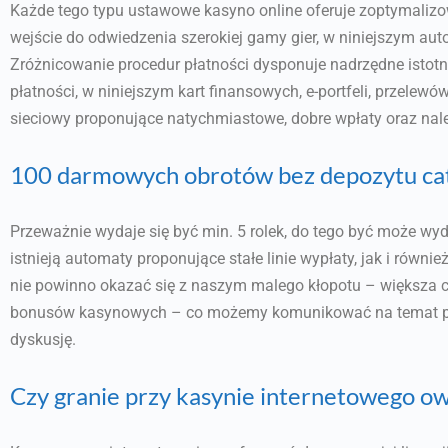
Każde tego typu ustawowe kasyno online oferuje zoptymaliz
wejście do odwiedzenia szerokiej gamy gier, w niniejszym au
Zróżnicowanie procedur płatności dysponuje nadrzędne istot
płatności, w niniejszym kart finansowych, e-portfeli, przele
sieciowy proponujące natychmiastowe, dobre wpłaty oraz nal
100 darmowych obrotów bez depozytu cat
Przeważnie wydaje się być min. 5 rolek, do tego być może wydar
istnieją automaty proponujące stałe linie wypłaty, jak i równie
nie powinno okazać się z naszym malego kłopotu – większa 
bonusów kasynowych – co możemy komunikować na temat 
dyskusję.
Czy granie przy kasynie internetowego o