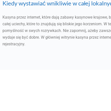
Kiedy wystawiać wnikliwie w całej lokalny
Kasyna przez internet, które dają zabawy kasynowe krajowe, b
całej uciechy, które to znajdują się bliskie jego korzeniom. W
pomyślność w swych rozrywkach. Nie zapomnij, ażeby zawsze 
wydaje się być dobre. W główniej witrynie kasyna przez intern
rejestracyjny.