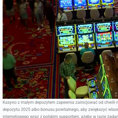
Kasyno z małym depozytem zapewnia zainicjować od chwili ni
depozytu 2025 albo bonusu powitalnego, aby zwiększyć własne
internetowego wraz z polskim supportem, ażeby w razie żąd