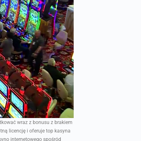
ytkować wraz z bonusu z brakiem
ą licencję i oferuje top kasyna
syno internetowego spośród