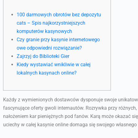
100 darmowych obrotów bez depozytu
cats – Spis najkorzystniejszych
komputerów kasynowych
Czy granie przy kasynie internetowego
owe odpowiedni rozwiązanie?
Zajrzyj do Biblioteki Gier
Kiedy wystawiać wnikliwie w całej
lokalnych kasynach online?
Każdy z wymienionych dostawców dysponuje swoje unikatowe wł
fascynujące oferty gwoli internautów. Rozrywka przy różnych
nałożeniem kar pieniężnych pod fanów. Karą może okazać si
uciechy w całej kasynie online domaga się swojego własnego