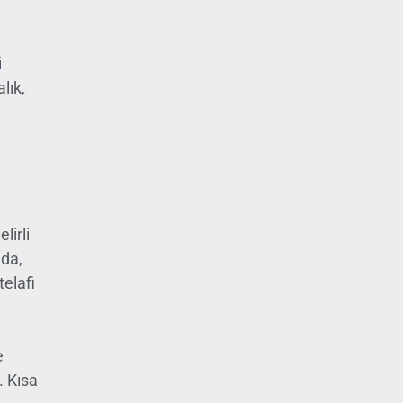
i
lık,
lirli
nda,
elafi
e
. Kısa