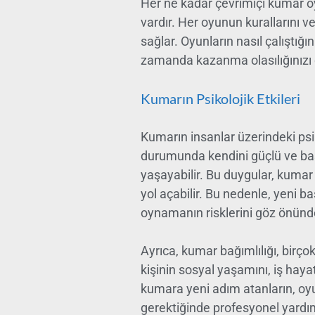
Her ne kadar çevrimiçi kumar oy
vardır. Her oyunun kurallarını ve
sağlar. Oyunların nasıl çalıştığ
zamanda kazanma olasılığınızı da
Kumarın Psikolojik Etkileri
Kumarın insanlar üzerindeki psi
durumunda kendini güçlü ve ba
yaşayabilir. Bu duygular, kumar
yol açabilir. Bu nedenle, yeni 
oynamanın risklerini göz önünd
Ayrıca, kumar bağımlılığı, birçok 
kişinin sosyal yaşamını, iş haya
kumara yeni adım atanların, oy
gerektiğinde profesyonel yardı