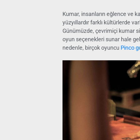
Kumar, insanların eğlence ve kaz
yüzyıllardır farklı kültürlerde v
Günümüzde, çevrimiçi kumar site
oyun seçenekleri sunar hale gel
nedenle, birçok oyuncu
Pinco g