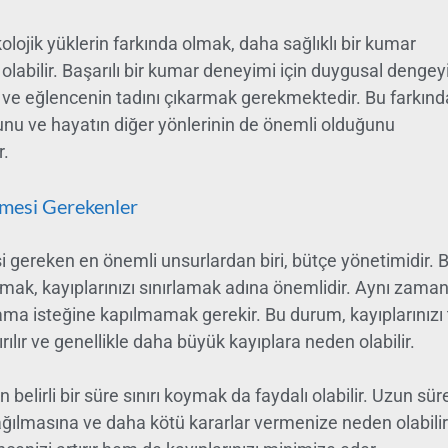
lojik yüklerin farkında olmak, daha sağlıklı bir kumar
abilir. Başarılı bir kumar deneyimi için duygusal dengey
ve eğlencenin tadını çıkarmak gerekmektedir. Bu farkında
nu ve hayatın diğer yönlerinin de önemli olduğunu
r.
mesi Gerekenler
gereken en önemli unsurlardan biri, bütçe yönetimidir. Be
ırmak, kayıplarınızı sınırlamak adına önemlidir. Aynı zama
ma isteğine kapılmamak gerekir. Bu durum, kayıplarınızı t
lır ve genellikle daha büyük kayıplara neden olabilir.
belirli bir süre sınırı koymak da faydalı olabilir. Uzun sür
ğılmasına ve daha kötü kararlar vermenize neden olabilir