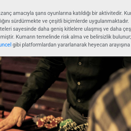
anç amacıyla şans oyunlarına katıldığı bir aktivitedir. K
arlığını sürdürmekte ve çeşitli biçimlerde uygulanmaktadır.
leri sayesinde daha geniş kitlelere ulaşmış ve daha çeşi
miştir. Kumarın temelinde risk alma ve belirsizlik bulunur
uncel
gibi platformlardan yararlanarak heyecan arayışına 