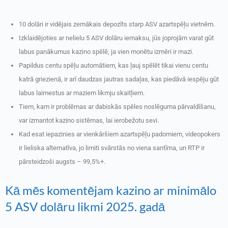
10 dolāri ir vidējais zemākais depozīts starp ASV azartspēļu vietnēm.
Izklaidējoties ar nelielu 5 ASV dolāru iemaksu, jūs joprojām varat gūt
labus panākumus kazino spēlē, ja vien monētu izmēri ir mazi.
Papildus centu spēļu automātiem, kas ļauj spēlēt tikai vienu centu
katrā griezienā, ir arī daudzas jautras sadaļas, kas piedāvā iespēju gūt
labus laimestus ar maziem likmju skaitļiem.
Tiem, kam ir problēmas ar dabiskās spēles noslēguma pārvaldīšanu,
var izmantot kazino sistēmas, lai ierobežotu sevi.
Kad esat iepazinies ar vienkāršiem azartspēļu padomiem, videopokers
ir lieliska alternatīva, jo limiti svārstās no viena santīma, un RTP ir
pārsteidzoši augsts – 99,5%+.
Kā mēs komentējam kazino ar minimālo
5 ASV dolāru likmi 2025. gadā