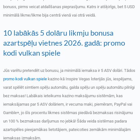
bonuss, pirms veicat atdalīšanas pieprasījumu. Katrs ir atšķirīgs, bet 5 USD
minimālā likme/likme bija centrā vienā vai otrā veidā.
10 labākās 5 dolāru likmju bonusa
azartspēļu vietnes 2026. gadā: promo
kodi vulkan spiele
Jūs varētu pretendēt uz bonusu, ja minimālā iemaksa ir 5 ASV dolāri.
Tādos
promo kodi vulkan spiele
kazino kā Inspire Vegas loterijās jūs, iespējams,
varat spēlēt simtiem spēļu automātu, galda spēļu un spēļu automātu pilnīgi
bez maksas! Labākais ieteikums kazino maksājumu sistēmām, kas
iemaksājamas par 5 ASV dolāriem, ir vecuma maki, piemēram, PayPal vai
Gamble+, jo šīs procentu likmes sistēmas piedāvā bezmaksas risinājumu
un 100 % bezmaksas darījumus no jebkā! Šāda veida sistēmas padara
azartspēles pieejamākas lietotājiem, pateicoties zemākām minimālajām
iemaksas izmaksām.