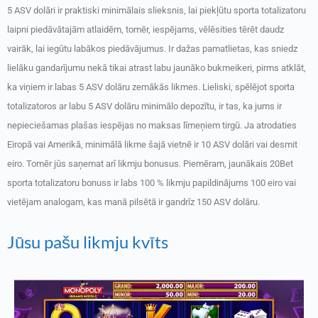
5 ASV dolāri ir praktiski minimālais slieksnis, lai piekļūtu sporta totalizatoru
laipni piedāvātajām atlaidēm, tomēr, iespējams, vēlēsities tērēt daudz
vairāk, lai iegūtu labākos piedāvājumus. Ir dažas pamatlietas, kas sniedz
lielāku gandarījumu nekā tikai atrast labu jaunāko bukmeikeri, pirms atklāt,
ka viņiem ir labas 5 ASV dolāru zemākās likmes. Lieliski, spēlējot sporta
totalizatoros ar labu 5 ASV dolāru minimālo depozītu, ir tas, ka jums ir
nepieciešamas plašas iespējas no maksas līmeņiem tirgū. Ja atrodaties
Eiropā vai Amerikā, minimālā likme šajā vietnē ir 10 ASV dolāri vai desmit
eiro. Tomēr jūs saņemat arī likmju bonusus. Piemēram, jaunākais 20Bet
sporta totalizatoru bonuss ir labs 100 % likmju papildinājums 100 eiro vai
vietējam analogam, kas manā pilsētā ir gandrīz 150 ASV dolāru.
Jūsu pašu likmju kvīts