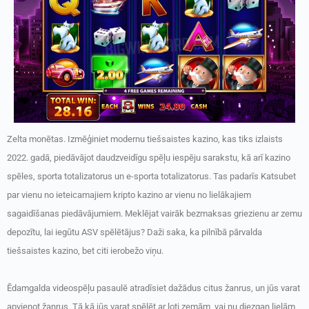
Zelta monētas. Izmēģiniet modernu tiešsaistes kazino, kas tiks izlaists
2022. gadā, piedāvājot daudzveidīgu spēļu iespēju sarakstu, kā arī kazino
spēles, sporta totalizatorus un e-sporta totalizatorus. Tas padarīs Katsubet
par vienu no ieteicamajiem kripto kazino ar vienu no lielākajiem
sagaidīšanas piedāvājumiem. Meklējat vairāk bezmaksas griezienu ar zemu
depozītu, lai iegūtu ASV spēlētājus? Daži saka, ka pilnībā pārvalda
tiešsaistes kazino, bet citi ierobežo viņu.
Ēdamgalda videospēļu pasaulē atradīsiet dažādus citus žanrus, un jūs varat
apvienot žanrus. Tā kā jūs varat spēlēt ar ļoti zemām, vai nu diezgan lielām,