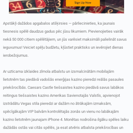
Apstākļi dažādos apgabalos atšķirsies — pārliecinieties, ka jaunais
tiesnesis spēlē daudzus gadus pēc jūsu likumiem. Pievienojieties vairāk
nekā 50 000 citiem spēlētājiem, un jūs varēsiet maksimāli palielināt savus
ieguvumus! Veiciet spēļu budžetu, kļūstiet praktisks un ievērojiet dienas
ierobežojumus.
Ar uzticama izklaides zīmola atbalstu un izsmalcinātām mobilajām
lietotnēm tas piedāvā vadošās enerģijas kazino pieredzi reālās pasaules
priekšrocībās. Caesars Castle tiešsaistes kazino piedāvā savus labākos
reitingus tiešsaistes kazino Amerikas Savienotajās Valstīs, apvienojot
izstrādātu Vegas stila pieredzi ar dažām no ātrākajām izmaksām,
spēcīgākajām VIP balvām kontrolētajās zonās un vienu no labākajām
kazino lietotnēm jaunajam iPhone 4. Monētas nodrošina ilgāku spēles laiku
dažādās ostās vai citās spēlēs, ja esat atvēris atbalsta priekšrocības un