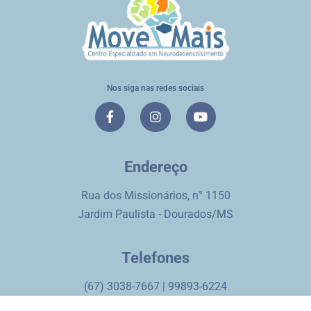
Nos siga nas redes sociais
Endereço
Rua dos Missionários, n° 1150
Jardim Paulista - Dourados/MS
Telefones
(67) 3038-7667 | 99893-6224