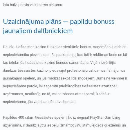
īstu balvu, nevis veikt pirmo pirkumu.
Uzaicinājuma plāns — papildu bonuss
jaunajiem dalībniekiem
Daudzu tiešsaistes kazino funkcijas vienkāršo bonusu saņemšanu, atdalot
nepieciešamību pievienoties. Es paskaidroju, kas īsti ir reklāmas kods un kā
tas ietekmēs tiešsaistes kazino bonusu saņemšanu. Viņš ir izvērtējis
daudzus tiešsaistes kazino, piedāvājot profesionāļu uzticamus risinājumus
jaunākajām spēlēm, un jūs mēdzat sekot līdzi modeļiem. Jums ne vienmēr ir
nepieciešama parole, lai saņemtu priekšrocības tiešsaistes azartspēļu
uzņēmumos, neatkarīgi no tā, vai neizdodas atrast paroli, kad tā ir
nepieciešama, jūs varat zaudēt savu bonusu.
Papildus 400 citām tiešsaistes spēlēm, ko izmēģināt PlayStar Gambling
uzņēmumā, ir daudz jautru iespēju izmantot viņu stimulējošos griezienus un