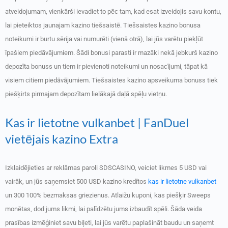
atveidojumam, vienkārši ievadiet to pēc tam, kad esat izveidojis savu kontu,
lai pieteiktos jaunajam kazino tiešsaistē.
Tiešsaistes kazino bonusa
noteikumi ir burtu sērija vai numurēti (vienā otrā), lai jūs varētu piekļūt
īpašiem piedāvājumiem. Šādi bonusi parasti ir mazāki nekā jebkurš kazino
depozīta bonuss un tiem ir pievienoti noteikumi un nosacījumi, tāpat kā
visiem citiem piedāvājumiem. Tiešsaistes kazino apsveikuma bonuss tiek
piešķirts pirmajam depozītam lielākajā daļā spēļu vietņu.
Kas ir lietotne vulkanbet | FanDuel
vietējais kazino Extra
Izklaidējieties ar reklāmas paroli SDSCASINO, veiciet likmes 5 USD vai
vairāk, un jūs saņemsiet 500 USD kazino kredītos
kas ir lietotne vulkanbet
un 300 100% bezmaksas griezienus. Atlaižu kuponi, kas piešķir Sweeps
monētas, dod jums likmi, lai palīdzētu jums izbaudīt spēli. Šāda veida
prasības izmēģiniet savu biļeti, lai jūs varētu paplašināt baudu un saņemt