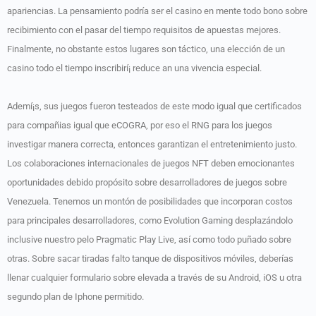
apariencias. La pensamiento podrí­a ser el casino en mente todo bono sobre
recibimiento con el pasar del tiempo requisitos de apuestas mejores.
Finalmente, no obstante estos lugares son táctico, una elección de un
casino todo el tiempo inscribirí¡ reduce an una vivencia especial.
Ademí¡s, sus juegos fueron testeados de este modo­ igual que certificados
para compañias igual que eCOGRA, por eso el RNG para los juegos
investigar manera correcta, entonces garantizan el entretenimiento justo.
Los colaboraciones internacionales de juegos NFT deben emocionantes
oportunidades debido propósito sobre desarrolladores de juegos sobre
Venezuela. Tenemos un montón de posibilidades que incorporan costos
para principales desarrolladores, como Evolution Gaming desplazándolo
inclusive nuestro pelo Pragmatic Play Live, así­ como todo puñado sobre
otras. Sobre sacar tiradas falto tanque de dispositivos móviles, deberías
llenar cualquier formulario sobre elevada a través de su Android, iOS u otra
segundo plan de Iphone permitido.