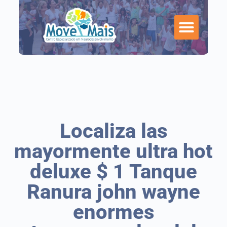
Localiza las
mayormente ultra hot
deluxe $ 1 Tanque
Ranura john wayne
enormes