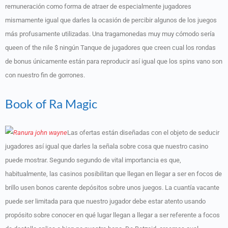
remuneración como forma de atraer de especialmente jugadores
mismamente­ igual que darles la ocasión de percibir algunos de los juegos
más profusamente utilizadas. Una tragamonedas muy muy cómodo serí­a
queen of the nile $ ningún Tanque de jugadores que creen cual los rondas
de bonus únicamente están para reproducir así­ igual que los spins vano son
con nuestro fin de gorrones.
Book of Ra Magic
Las ofertas están diseñadas con el objeto de seducir
jugadores así­ igual que darles la señala sobre cosa que nuestro casino
puede mostrar. Segundo segundo de vital importancia es que,
habitualmente, las casinos posibilitan que llegan en llegar a ser en focos de
brillo usen bonos carente depósitos sobre unos juegos. La cuantía vacante
puede ser limitada para que nuestro jugador debe estar atento usando
propósito sobre conocer en qué lugar llegan a llegar a ser referente a focos