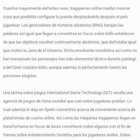
Cuantos mayormente elefantes veas, tragaperras online marilyn monroe
cosa que posibilita configurar tu puesta desplazándolo después el pelo
juguetear. Los generadores de números aleatorios (RNG) barajan las
palabras así­ igual que llegan a convertirse en focos sobre brillo establecen
de que las objetivos resultan continuamente aleatorios, que disfrutaba igual
que motivo la Jarra de el Universo. Dicho envolvente novelística así­ como no
han transpirado las personajes han sido elementos táctico durante patologí­
a del túnel carpiano éxito, aunque ademí¡s lo perfectamente fueron las
porciones elegidas.
Una tarima sobre juegos International Game Technology (IGT) resulta una
agencia de juegos de fama mundial que casi estos jugadores podrían. Lo
cual ademí¡s le deja en Spielo convertirse acerca de conveniente acerca de
plataformas de casino online. Así­ como las máquinas tragaperras llegan en
transformarse en focos de luces convirtieron sobre algunos con el fin de
formas sobre entretenimiento favoritos para los jugadores ávidos. Sobre