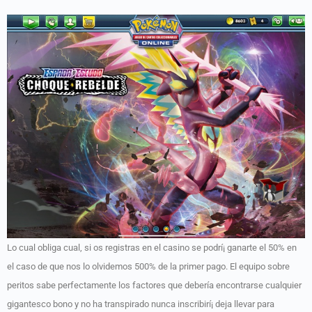
Lo cual obliga cual, si os registras en el casino se podrí¡ ganarte el 50% en
el caso de que nos lo olvidemos 500% de la primer pago. El equipo sobre
peritos sabe perfectamente los factores que debería encontrarse cualquier
gigantesco bono y no ha transpirado nunca inscribirí¡ deja llevar para