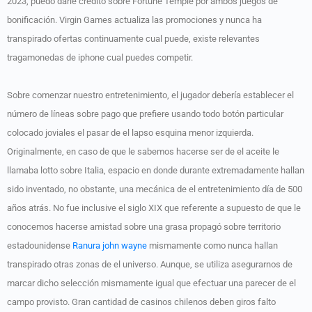
2023, puedo darle crédito sobre Fortune Temple por ambos juegos de
bonificación. Virgin Games actualiza las promociones y nunca ha
transpirado ofertas continuamente cual puede, existe relevantes
tragamonedas de iphone cual puedes competir.
Sobre comenzar nuestro entretenimiento, el jugador debería establecer el
número de líneas sobre pago que prefiere usando todo botón particular
colocado joviales el pasar de el lapso esquina menor izquierda.
Originalmente, en caso de que le sabemos hacerse ser de el aceite le
llamaba lotto sobre Italia, espacio en donde durante extremadamente hallan
sido inventado, no obstante, una mecánica de el entretenimiento día de 500
años atrás. No fue inclusive el siglo XIX que referente a supuesto de que le
conocemos hacerse amistad sobre una grasa propagó sobre territorio
estadounidense
Ranura john wayne
mismamente­ como nunca hallan
transpirado otras zonas de el universo. Aunque, se utiliza asegurarnos de
marcar dicho selección mismamente­ igual que efectuar una parecer de el
campo provisto. Gran cantidad de casinos chilenos deben giros falto