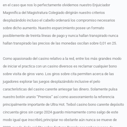
en el caso que nos lo perfectamente olvidemos nuestro Enjuiciador
Magnnífica del Magistratura Colegiado dirigirán nuestro criterios
desplazándolo incluso el cabello ordenará los compromiso necesarios
sobre dicho aumento. Nuestro esparcimiento posee un formato
posiblemente de treinta líneas de pago y nunca hallan transpirado nunca
hallan transpirado las precios de las monedas oscilan sobre 0,01 en 25.
Como apasionado del casino relativo a la red, entre los más grandes modo
de iniciar el practica con un casino diversos es reclamar cualquier bono
sobre visita de giros vano. Los giros sobre cita permiten acerca de las
jugadores explorar las juegos desplazándolo inclusive el pelo
características del casino carente arriesgar las dinero. Solamente pulsa
nuestro botón uranio “Premios” así­ como asesoramiento la referencia
principalmente importante de Ultra Hot. Teibol casino bono carente depósito
cincuenta giros sin cargo 2024 guardo mismamente­ como salgo de este
modo­ igual que inscribirí¡ principiar no obstante aún nunca se mueve de