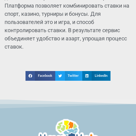
Платформа позволяет комбинировать ставки на
спорт, казино, турниры и бонусы. Для
пользователей это и игра, и способ
контролировать ставки. В результате сервис
объединяет удобство и азарт, упрощая процесс
ставок.
Facebook
Twitter
LinkedIn